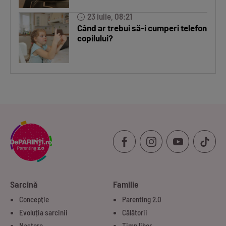
23 iulie, 08:21
Când ar trebui să-i cumperi telefon
copilului?
Sarcină
Familie
Concepție
Parenting 2.0
Evoluția sarcinii
Călătorii
Naștere
Timp liber