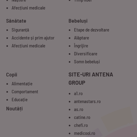
Afecțiuni medicale
Sănătate
Bebeluși
Siguranță
Etape de dezvoltare
Accidente și prim ajutor
Alăptare
Afecțiuni medicale
Îngrijire
Diversificare
Somn bebeluși
Copii
SITE-URI ANTENA
GROUP
Alimentație
Comportament
a1.ro
Educație
antenastars.ro
Noutăți
as.ro
catine.ro
chefi.ro
medicool.ro