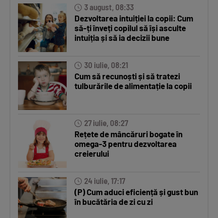
3 august, 08:33
Dezvoltarea intuiției la copii: Cum
să-ți înveți copilul să își asculte
intuiția și să ia decizii bune
30 iulie, 08:21
Cum să recunoști și să tratezi
tulburările de alimentație la copii
27 iulie, 08:27
Rețete de mâncăruri bogate în
omega-3 pentru dezvoltarea
creierului
24 iulie, 17:17
(P) Cum aduci eficiență și gust bun
în bucătăria de zi cu zi