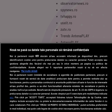
observatornews.ro
spynews.ro
tvhappy.ro
useit.ro
zutv.ro
Trends AntenaPLAY
AntenaPLAY
Nouă ne pasă ca datele tale personale să rămână confidențiale
Noi și partenerii noștri
831
stocăm și/sau accesăm informații pe dispozitivul dvs., precum
UTILE
identificatorii cookie unici pentru prelucrarea datelor cu caracter personal. Puteți accepta sau
gestiona alegerile dvs. făcând clic mai jos sau în orice moment, pe pagina cu politica de
Cod deontologic
confidențialitate. Aceste alegeri vor fi raportate partenerilor noștri și nu vă vor afecta
navigarea.
Mai multe detalii
Termeni și condiții
Noi si partenerii nostri (retelele de socializare si agentiile de publicitate partenere, precum si
furnizorii nostri de servicii de date analitice) prelucram date pentru a permite website-ului sa
Politica de cookies
functioneze, pentru a personaliza continutul si anunturile publicitare afisate in functie de interesele
si/sau profilul dvs., pentru a va oferi functionalitati aferente retelelor de socializare si pentru a
Politică de confidențialitate
analiza traficul pe website. Beneficiati de drepturile prevazute de art. 15-22 din GDPR in legatura cu
prelucrarea datelor cu caracter personal. Aceste drepturi pot fi exercitate prin modalitatea indicata
aici
. Prin click pe “ACCEPT TOATE”, acceptati folosirea tuturor Tehnologiilor de tip Cookie, care
Contact
implica inclusiv acceptul dvs. cu privire la stocarea/accesarea informatiilor de catre Vendor-ii cu
care colaboram. Prin click pe “VREAU SA MODIFIC SETARILE INDIVIDUAL” puteti schimba preferintele
in mod individual, mai putin cele legate de cookie strict necesare pentru functionarea website-ului.
Modifică Setările