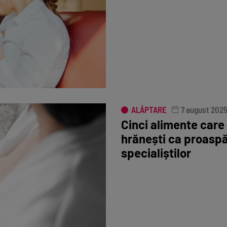
ALĂPTARE
7 august 202
Cinci alimente care 
hrănești ca proaspă
specialiștilor