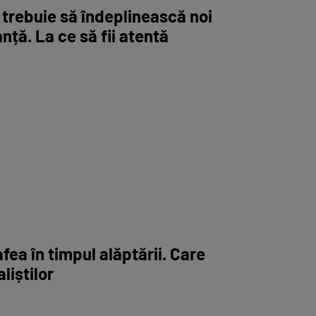
 trebuie să îndeplinească noi
ță. La ce să fii atentă
afea în timpul alăptării. Care
liștilor