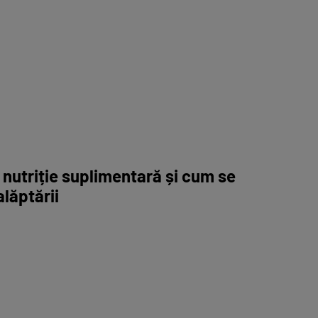
 nutriție suplimentară și cum se
alăptării