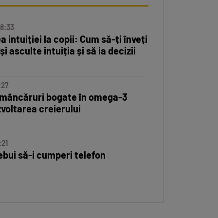
08:33
Cum să recunoști și să trat
 intuiției la copii: Cum să-ți înveți
și asculte intuiția și să ia decizii
:27
Cum să recunoști și să trate
 mâncăruri bogate în omega-3
voltarea creierului
:21
(P) Cum aduci eficiență și g
ebui să-i cumperi telefon