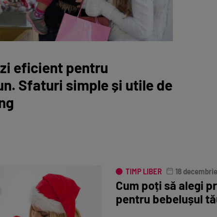
zi eficient pentru
. Sfaturi simple și utile de
ing
TIMP LIBER
18 decembri
Cum poți să alegi p
pentru bebelușul tă