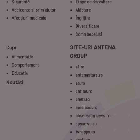
Siguranță
Etape de dezvoltare
Accidente și prim ajutor
Alăptare
Afecțiuni medicale
Îngrijire
Diversificare
Somn bebeluși
Copii
SITE-URI ANTENA
GROUP
Alimentație
Comportament
a1.ro
Educație
antenastars.ro
Noutăți
as.ro
catine.ro
chefi.ro
medicool.ro
observatornews.ro
spynews.ro
tvhappy.ro
useit.ro