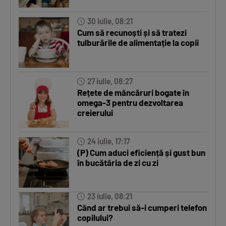
30 iulie, 08:21
Cum să recunoști și să tratezi
tulburările de alimentație la copii
27 iulie, 08:27
Rețete de mâncăruri bogate în
omega-3 pentru dezvoltarea
creierului
24 iulie, 17:17
(P) Cum aduci eficiență și gust bun
în bucătăria de zi cu zi
23 iulie, 08:21
Când ar trebui să-i cumperi telefon
copilului?