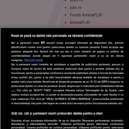
zutv.ro
Trends AntenaPLAY
AntenaPLAY
Nouă ne pasă ca datele tale personale să rămână confidențiale
UTILE
Noi și partenerii noștri
831
stocăm și/sau accesăm informații pe dispozitivul dvs., precum
identificatorii cookie unici pentru prelucrarea datelor cu caracter personal. Puteți accepta sau
Cod deontologic
gestiona alegerile dvs. făcând clic mai jos sau în orice moment, pe pagina cu politica de
confidențialitate. Aceste alegeri vor fi raportate partenerilor noștri și nu vă vor afecta
Termeni și condiții
navigarea.
Mai multe detalii
Noi si partenerii nostri (retelele de socializare si agentiile de publicitate partenere, precum si
Politica de cookies
furnizorii nostri de servicii de date analitice) prelucram date pentru a permite website-ului sa
functioneze, pentru a personaliza continutul si anunturile publicitare afisate in functie de interesele
Politică de confidențialitate
si/sau profilul dvs., pentru a va oferi functionalitati aferente retelelor de socializare si pentru a
analiza traficul pe website. Beneficiati de drepturile prevazute de art. 15-22 din GDPR in legatura cu
Contact
prelucrarea datelor cu caracter personal. Aceste drepturi pot fi exercitate prin modalitatea indicata
aici
. Prin click pe “ACCEPT TOATE”, acceptati folosirea tuturor Tehnologiilor de tip Cookie, care
implica inclusiv acceptul dvs. cu privire la stocarea/accesarea informatiilor de catre Vendor-ii cu
care colaboram. Prin click pe “VREAU SA MODIFIC SETARILE INDIVIDUAL” puteti schimba preferintele
Modifică Setările
in mod individual, mai putin cele legate de cookie strict necesare pentru functionarea website-ului.
Atât noi, cât și partenerii noștri prelucrăm datele pentru a oferi:
© 2026 DePărinți.ro
Stocarea și/sau accesarea informațiilor de pe un dispozitiv. Măsurarea performanței reclamelor.
Dezvoltarea și îmbunătățirea serviciilor. Utilizarea profilurilor pentru selectarea conținutului
Acest site este creat și administrat de Digital Antena Group. Toate drepturile
personalizat. Crearea profilurilor de conținut personalizat. Utilizarea profilurilor pentru selectarea
rezervate.