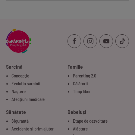
Sarcină
Familie
Concepție
Parenting 2.0
Evoluția sarcinii
Călătorii
Naștere
Timp liber
Afecțiuni medicale
Sănătate
Bebeluși
Siguranță
Etape de dezvoltare
Accidente și prim ajutor
Alăptare