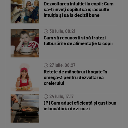
Dezvoltarea intuiției la copii: Cum
să-ți înveți copilul să își asculte
intuiția și să ia decizii bune
30 iulie, 08:21
Cum să recunoști și să tratezi
tulburările de alimentație la copii
27 iulie, 08:27
Rețete de mâncăruri bogate în
omega-3 pentru dezvoltarea
creierului
24 iulie, 17:17
(P) Cum aduci eficiență și gust bun
în bucătăria de zi cu zi