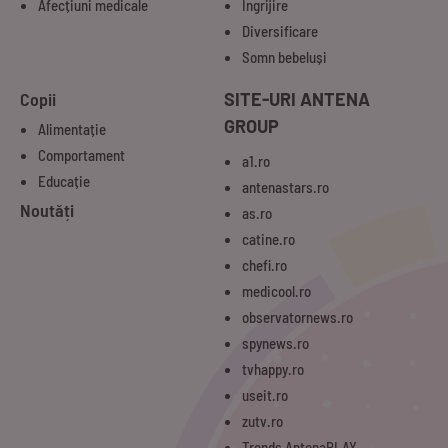
Afecțiuni medicale
Îngrijire
Diversificare
Somn bebeluși
Copii
SITE-URI ANTENA
GROUP
Alimentație
Comportament
a1.ro
Educație
antenastars.ro
Noutăți
as.ro
catine.ro
chefi.ro
medicool.ro
observatornews.ro
spynews.ro
tvhappy.ro
useit.ro
zutv.ro
Trends AntenaPLAY