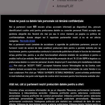
AntenaPLAY
UTILE
Nouă ne pasă ca datele tale personale să rămână confidențiale
Noi și partenerii noștri
831
stocăm și/sau accesăm informații pe dispozitivul dvs., precum
Cod deontologic
identificatorii cookie unici pentru prelucrarea datelor cu caracter personal. Puteți accepta sau
gestiona alegerile dvs. făcând clic mai jos sau în orice moment, pe pagina cu politica de
Termeni și condiții
confidențialitate. Aceste alegeri vor fi raportate partenerilor noștri și nu vă vor afecta
navigarea.
Mai multe detalii
Politica de cookies
Noi si partenerii nostri (retelele de socializare si agentiile de publicitate partenere, precum si
furnizorii nostri de servicii de date analitice) prelucram date pentru a permite website-ului sa
Politică de confidențialitate
functioneze, pentru a personaliza continutul si anunturile publicitare afisate in functie de interesele
si/sau profilul dvs., pentru a va oferi functionalitati aferente retelelor de socializare si pentru a
Contact
analiza traficul pe website. Beneficiati de drepturile prevazute de art. 15-22 din GDPR in legatura cu
prelucrarea datelor cu caracter personal. Aceste drepturi pot fi exercitate prin modalitatea indicata
aici
. Prin click pe “ACCEPT TOATE”, acceptati folosirea tuturor Tehnologiilor de tip Cookie, care
implica inclusiv acceptul dvs. cu privire la stocarea/accesarea informatiilor de catre Vendor-ii cu
Modifică Setările
care colaboram. Prin click pe “VREAU SA MODIFIC SETARILE INDIVIDUAL” puteti schimba preferintele
in mod individual, mai putin cele legate de cookie strict necesare pentru functionarea website-ului.
© 2026 DePărinți.ro
Atât noi, cât și partenerii noștri prelucrăm datele pentru a oferi:
Acest site este creat și administrat de Digital Antena Group. Toate drepturile
Stocarea și/sau accesarea informațiilor de pe un dispozitiv. Măsurarea performanței reclamelor.
rezervate.
Dezvoltarea și îmbunătățirea serviciilor. Utilizarea profilurilor pentru selectarea conținutului
personalizat. Crearea profilurilor de conținut personalizat. Utilizarea profilurilor pentru selectarea
publicității personalizate. Crearea profilurilor pentru publicitate personalizată. Măsurarea
performanței conținutului. Înțelegerea publicului prin statistici sau combinații de date din surse
diferite. Utilizarea de date limitate pentru a selecta publicitatea. Utilizarea datelor limitate pentru a