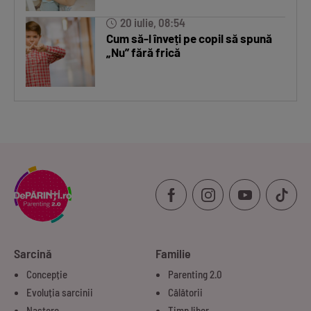
20 iulie, 08:54
Cum să-l înveți pe copil să spună
„Nu” fără frică
Sarcină
Familie
Concepție
Parenting 2.0
Evoluția sarcinii
Călătorii
Naștere
Timp liber