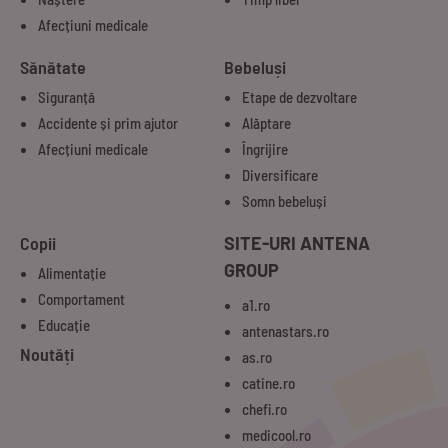
Afecțiuni medicale
Sănătate
Bebeluși
Siguranță
Etape de dezvoltare
Accidente și prim ajutor
Alăptare
Afecțiuni medicale
Îngrijire
Diversificare
Somn bebeluși
Copii
SITE-URI ANTENA
GROUP
Alimentație
Comportament
a1.ro
Educație
antenastars.ro
Noutăți
as.ro
catine.ro
chefi.ro
medicool.ro