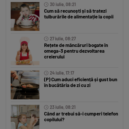
30 iulie, 08:21
Cum să recunoști și să tratezi
tulburările de alimentație la copii
27 iulie, 08:27
Rețete de mâncăruri bogate în
omega-3 pentru dezvoltarea
creierului
24 iulie, 17:17
(P) Cum aduci eficiență și gust bun
în bucătăria de zi cu zi
23 iulie, 08:21
Când ar trebui să-i cumperi telefon
copilului?