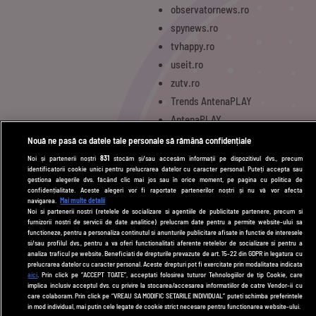
observatornews.ro
spynews.ro
tvhappy.ro
useit.ro
zutv.ro
Trends AntenaPLAY
AntenaPLAY
Nouă ne pasă ca datele tale personale să rămână confidențiale
Noi și partenerii noștri
831
stocăm și/sau accesăm informații pe dispozitivul dvs., precum
UTILE
identificatorii cookie unici pentru prelucrarea datelor cu caracter personal. Puteți accepta sau
gestiona alegerile dvs. făcând clic mai jos sau în orice moment, pe pagina cu politica de
Cod deontologic
confidențialitate. Aceste alegeri vor fi raportate partenerilor noștri și nu vă vor afecta
navigarea.
Mai multe detalii
Termeni și condiții
Noi si partenerii nostri (retelele de socializare si agentiile de publicitate partenere, precum si
furnizorii nostri de servicii de date analitice) prelucram date pentru a permite website-ului sa
Politica de cookies
functioneze, pentru a personaliza continutul si anunturile publicitare afisate in functie de interesele
si/sau profilul dvs., pentru a va oferi functionalitati aferente retelelor de socializare si pentru a
Politică de confidențialitate
analiza traficul pe website. Beneficiati de drepturile prevazute de art. 15-22 din GDPR in legatura cu
prelucrarea datelor cu caracter personal. Aceste drepturi pot fi exercitate prin modalitatea indicata
aici
. Prin click pe “ACCEPT TOATE”, acceptati folosirea tuturor Tehnologiilor de tip Cookie, care
Contact
implica inclusiv acceptul dvs. cu privire la stocarea/accesarea informatiilor de catre Vendor-ii cu
care colaboram. Prin click pe “VREAU SA MODIFIC SETARILE INDIVIDUAL” puteti schimba preferintele
in mod individual, mai putin cele legate de cookie strict necesare pentru functionarea website-ului.
Modifică Setările