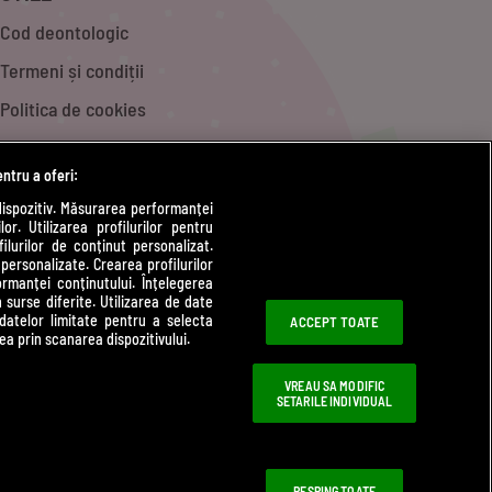
Cod deontologic
Termeni și condiții
Politica de cookies
Politică de confidențialitate
entru a oferi:
Contact
dispozitiv. Măsurarea performanței
or. Utilizarea profilurilor pentru
Modifică Setările
ilurilor de conținut personalizat.
 personalizate. Crearea profilurilor
rmanței conținutului. Înțelegerea
n surse diferite. Utilizarea de date
 datelor limitate pentru a selecta
ACCEPT TOATE
ea prin scanarea dispozitivului.
VREAU SA MODIFIC
SETARILE INDIVIDUAL
RESPING TOATE