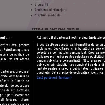
Siguranță
Accidente și prim ajutor
Afecțiuni medicale
SITE-URI ANTENA GROUP
ențiale
Atât noi, cât și partenerii noștri prelucrăm datele p
a1.ro
t
antenastars.ro
Stocarea și/sau accesarea informațiilor de pe un 
zitivul dvs., precum
reclamelor. Dezvoltarea și îmbunătățirea serviciil
as.ro
al. Puteți accepta sau
selectarea conținutului personalizat. Crearea prof
catine.ro
pagina cu politica de
Utilizarea profilurilor pentru selectarea publicității
i și nu vă vor afecta
chefi.ro
pentru publicitate personalizată. Măsurarea perfo
publicului prin statistici sau combinații de date di
medicool.ro
limitate pentru a selecta publicitatea. Utilizarea
observatornews.ro
te partenere, precum si
conținutul. Date precise de geolocație și identificar
spynews.ro
ermite website-ului sa
Listă parteneri (furnizori)
tvhappy.ro
 afisate in functie de
etelelor de socializare
useit.ro
zute de art. 15-22 din
zutv.ro
turi pot fi exercitate
Trends AntenaPLAY
ati folosirea tuturor
AntenaPLAY
e la stocarea/accesarea