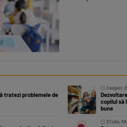
3 august, 
ă tratezi problemele de
Dezvoltarea
copilul să î
bune
27 iulie, 08