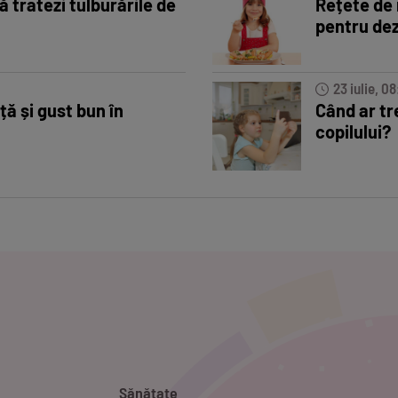
ă tratezi tulburările de
Rețete de
pentru dez
23 iulie, 08
ță și gust bun în
Când ar tr
copilului?
Sănătate