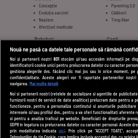
Concepție
Parenting 2.0
Evoluția sarcinii
Călătorii
Naștere
Timp liber
Afecțiuni medicale
Bebeluși
Copii
Etape de dezvoltare
Alimentație
Nouă ne pasă ca datele tale personale să rămână confid
Alăptare
Comportamen
Noi și partenerii noștri
831
stocăm și/sau accesăm informații pe dispo
Îngrijire
Educație
identificatorii cookie unici pentru prelucrarea datelor cu caracter person
Diversificare
Noutăți
gestiona alegerile dvs. făcând clic mai jos sau în orice moment, pe 
Somn bebeluși
confidențialitate. Aceste alegeri vor fi raportate partenerilor noștr
navigarea.
Mai multe detalii
Noi si partenerii nostri (retelele de socializare si agentiile de publicita
furnizorii nostri de servicii de date analitice) prelucram date pentru a p
functioneze, pentru a personaliza continutul si anunturile publicitare
interesele si/sau profilul dvs., pentru a va oferi functionalitati aferente r
si pentru a analiza traficul pe website. Beneficiati de drepturile preva
GDPR in legatura cu prelucrarea datelor cu caracter personal. Aceste drep
prin modalitatea indicata
aici
. Prin click pe “ACCEPT TOATE”, accept
Tehnologiilor de tip Cookie, care implica inclusiv acceptul dvs. cu privir