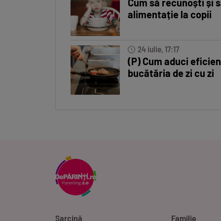
Cum să recunoști și s
alimentație la copii
24 iulie, 17:17
(P) Cum aduci eficien
bucătăria de zi cu zi
Sarcină
Familie