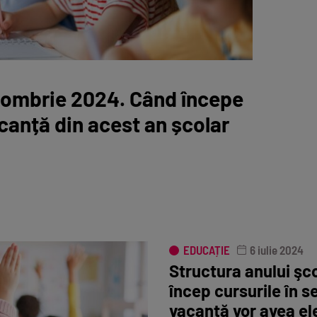
ctombrie 2024. Când începe
canță din acest an școlar
EDUCAȚIE
6 iulie 2024
Structura anului şc
încep cursurile în s
vacanță vor avea ele