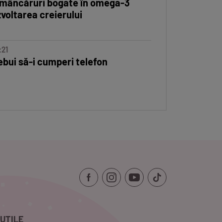
 mâncăruri bogate în omega-3
voltarea creierului
:21
(P) Cum aduci eficiență și g
ebui să-i cumperi telefon
UTILE