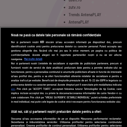
zutv.ro
Trends AntenaPLAY
AntenaPLAY
Nouă ne pasă ca datele tale personale să rămână confidențiale
UTILE
Noi și partenerii noștri
831
stocăm și/sau accesăm informații pe dispozitivul dvs., precum
identificatorii cookie unici pentru prelucrarea datelor cu caracter personal. Puteți accepta sau
Cod deontologic
gestiona alegerile dvs. făcând clic mai jos sau în orice moment, pe pagina cu politica de
confidențialitate. Aceste alegeri vor fi raportate partenerilor noștri și nu vă vor afecta
Termeni și condiții
navigarea.
Mai multe detalii
Noi si partenerii nostri (retelele de socializare si agentiile de publicitate partenere, precum si
Politica de cookies
furnizorii nostri de servicii de date analitice) prelucram date pentru a permite website-ului sa
functioneze, pentru a personaliza continutul si anunturile publicitare afisate in functie de interesele
Politică de confidențialitate
si/sau profilul dvs., pentru a va oferi functionalitati aferente retelelor de socializare si pentru a
analiza traficul pe website. Beneficiati de drepturile prevazute de art. 15-22 din GDPR in legatura cu
Contact
prelucrarea datelor cu caracter personal. Aceste drepturi pot fi exercitate prin modalitatea indicata
aici
. Prin click pe “ACCEPT TOATE”, acceptati folosirea tuturor Tehnologiilor de tip Cookie, care
implica inclusiv acceptul dvs. cu privire la stocarea/accesarea informatiilor de catre Vendor-ii cu
care colaboram. Prin click pe “VREAU SA MODIFIC SETARILE INDIVIDUAL” puteti schimba preferintele
Modifică Setările
in mod individual, mai putin cele legate de cookie strict necesare pentru functionarea website-ului.
Atât noi, cât și partenerii noștri prelucrăm datele pentru a oferi:
© 2026 DePărinți.ro
Stocarea și/sau accesarea informațiilor de pe un dispozitiv. Măsurarea performanței reclamelor.
Dezvoltarea și îmbunătățirea serviciilor. Utilizarea profilurilor pentru selectarea conținutului
Acest site este creat și administrat de Digital Antena Group. Toate drepturile
personalizat. Crearea profilurilor de conținut personalizat. Utilizarea profilurilor pentru selectarea
rezervate.