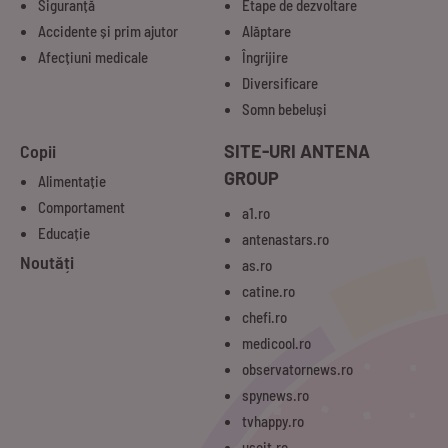
Siguranță
Etape de dezvoltare
Accidente și prim ajutor
Alăptare
Afecțiuni medicale
Îngrijire
Diversificare
Somn bebeluși
Copii
SITE-URI ANTENA
GROUP
Alimentație
Comportament
a1.ro
Educație
antenastars.ro
Noutăți
as.ro
catine.ro
chefi.ro
medicool.ro
observatornews.ro
spynews.ro
tvhappy.ro
useit.ro