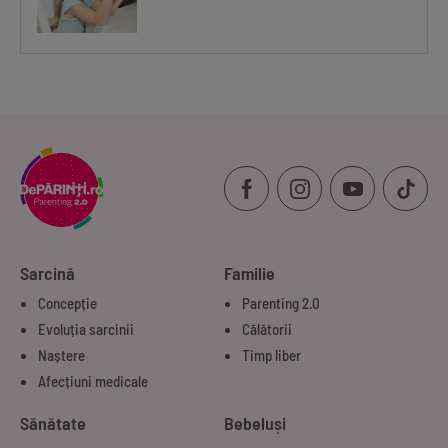
Sarcină
Familie
Concepție
Parenting 2.0
Evoluția sarcinii
Călătorii
Naștere
Timp liber
Afecțiuni medicale
Sănătate
Bebeluși