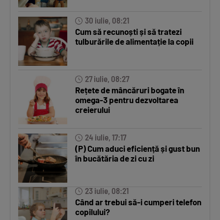
30 iulie, 08:21
Cum să recunoști și să tratezi
tulburările de alimentație la copii
27 iulie, 08:27
Rețete de mâncăruri bogate în
omega-3 pentru dezvoltarea
creierului
24 iulie, 17:17
(P) Cum aduci eficiență și gust bun
în bucătăria de zi cu zi
23 iulie, 08:21
Când ar trebui să-i cumperi telefon
copilului?