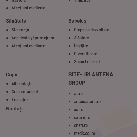
Afecțiuni medicale
Sănătate
Bebeluși
Siguranță
Etape de dezvoltare
Accidente și prim ajutor
Alăptare
Afecțiuni medicale
Îngrijire
Diversificare
Somn bebeluși
Copii
SITE-URI ANTENA
GROUP
Alimentație
Comportament
a1.ro
Educație
antenastars.ro
Noutăți
as.ro
catine.ro
chefi.ro
medicool.ro