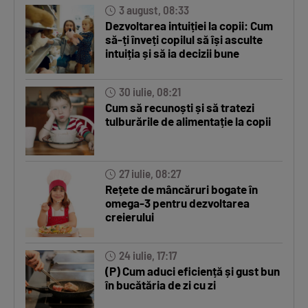
3 august, 08:33
Dezvoltarea intuiției la copii: Cum
să-ți înveți copilul să își asculte
intuiția și să ia decizii bune
30 iulie, 08:21
Cum să recunoști și să tratezi
tulburările de alimentație la copii
27 iulie, 08:27
Rețete de mâncăruri bogate în
omega-3 pentru dezvoltarea
creierului
24 iulie, 17:17
(P) Cum aduci eficiență și gust bun
în bucătăria de zi cu zi