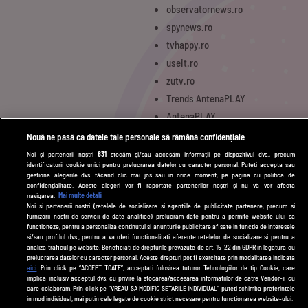
observatornews.ro
spynews.ro
tvhappy.ro
useit.ro
zutv.ro
Trends AntenaPLAY
AntenaPLAY
Nouă ne pasă ca datele tale personale să rămână confidențiale
Noi și partenerii noștri
831
stocăm și/sau accesăm informații pe dispozitivul dvs., precum
UTILE
identificatorii cookie unici pentru prelucrarea datelor cu caracter personal. Puteți accepta sau
gestiona alegerile dvs. făcând clic mai jos sau în orice moment, pe pagina cu politica de
Cod deontologic
confidențialitate. Aceste alegeri vor fi raportate partenerilor noștri și nu vă vor afecta
navigarea.
Mai multe detalii
Termeni și condiții
Noi si partenerii nostri (retelele de socializare si agentiile de publicitate partenere, precum si
furnizorii nostri de servicii de date analitice) prelucram date pentru a permite website-ului sa
Politica de cookies
functioneze, pentru a personaliza continutul si anunturile publicitare afisate in functie de interesele
si/sau profilul dvs., pentru a va oferi functionalitati aferente retelelor de socializare si pentru a
Politică de confidențialitate
analiza traficul pe website. Beneficiati de drepturile prevazute de art. 15-22 din GDPR in legatura cu
prelucrarea datelor cu caracter personal. Aceste drepturi pot fi exercitate prin modalitatea indicata
aici
. Prin click pe “ACCEPT TOATE”, acceptati folosirea tuturor Tehnologiilor de tip Cookie, care
Contact
implica inclusiv acceptul dvs. cu privire la stocarea/accesarea informatiilor de catre Vendor-ii cu
care colaboram. Prin click pe “VREAU SA MODIFIC SETARILE INDIVIDUAL” puteti schimba preferintele
in mod individual, mai putin cele legate de cookie strict necesare pentru functionarea website-ului.
Modifică Setările