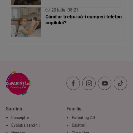
23 iulie, 08:21
Când ar trebui să-i cumperi telefon
copilului?
Sarcină
Familie
Concepție
Parenting 2.0
Evoluția sarcinii
Călătorii
Naștere
Timp liber