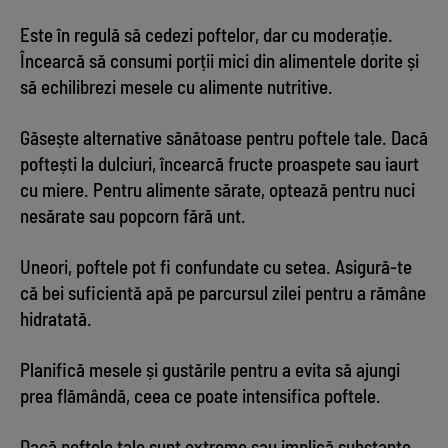
Este în regulă să cedezi poftelor, dar cu moderație.
Încearcă să consumi porții mici din alimentele dorite și
să echilibrezi mesele cu alimente nutritive.
Găsește alternative sănătoase pentru poftele tale. Dacă
poftești la dulciuri, încearcă fructe proaspete sau iaurt
cu miere. Pentru alimente sărate, optează pentru nuci
nesărate sau popcorn fără unt.
Uneori, poftele pot fi confundate cu setea. Asigură-te
că bei suficientă apă pe parcursul zilei pentru a rămâne
hidratată.
Planifică mesele și gustările pentru a evita să ajungi
prea flămândă, ceea ce poate intensifica poftele.
Dacă poftele tale sunt extreme sau implică substanțe