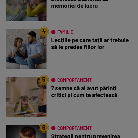
memoriei de lucru
4
FAMILIE
Lecțiile pe care tații ar trebuie
să le predea fiilor lor
5
COMPORTAMENT
7 semne că ai avut părinți
critici și cum te afectează
6
COMPORTAMENT
Strategii pentru prevenirea