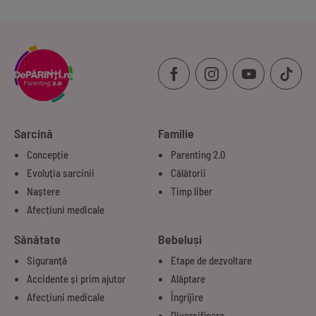
Sarcină
Familie
Concepție
Parenting 2.0
Evoluția sarcinii
Călătorii
Naștere
Timp liber
Afecțiuni medicale
Sănătate
Bebeluși
Siguranță
Etape de dezvoltare
Accidente și prim ajutor
Alăptare
Afecțiuni medicale
Îngrijire
Diversificare