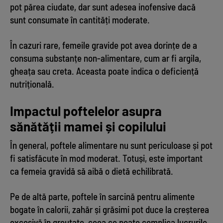
pot părea ciudate, dar sunt adesea inofensive dacă
sunt consumate în cantități moderate.
În cazuri rare, femeile gravide pot avea dorințe de a
consuma substanțe non-alimentare, cum ar fi argila,
gheața sau creta. Aceasta poate indica o deficiență
nutrițională.
Impactul poftelelor asupra
sănătății mamei și copilului
În general, poftele alimentare nu sunt periculoase și pot
fi satisfăcute în mod moderat. Totuși, este important
ca femeia gravidă să aibă o dietă echilibrată.
Pe de altă parte, poftele în sarcină pentru alimente
bogate în calorii, zahăr și grăsimi pot duce la creșterea
excesivă în greutate, ceea ce poate complica lucrurile.