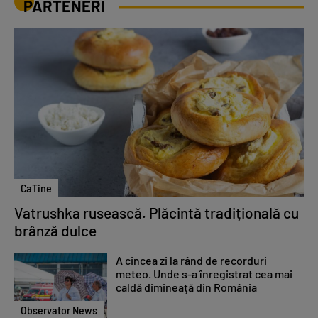
PARTENERI
CaTine
Vatrushka rusească. Plăcintă tradițională cu
brânză dulce
A cincea zi la rând de recorduri
meteo. Unde s-a înregistrat cea mai
caldă dimineață din România
Observator News