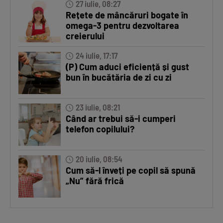
27 iulie, 08:27
Rețete de mâncăruri bogate în
omega-3 pentru dezvoltarea
creierului
24 iulie, 17:17
(P) Cum aduci eficiență și gust
bun în bucătăria de zi cu zi
23 iulie, 08:21
Când ar trebui să-i cumperi
telefon copilului?
20 iulie, 08:54
Cum să-l înveți pe copil să spună
„Nu” fără frică