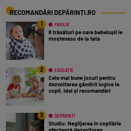
RECOMANDĂRI DEPĂRINȚI.RO
1
FAMILIE
6 trăsături pe care bebelușii le
moștenesc de la tata
2
EDUCAȚIE
Cele mai bune jocuri pentru
dezvoltarea gândirii logice la
copii. Idei și recomandări
3
DEPĂRINȚI
Studiu: Neglijarea în copilărie
afectează dezvoltarea