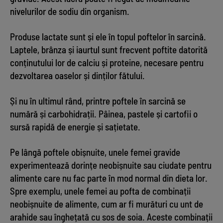
nivelurilor de sodiu din organism.
Produse lactate sunt și ele în topul poftelor în sarcină.
Laptele, brânza și iaurtul sunt frecvent poftite datorită
conținutului lor de calciu și proteine, necesare pentru
dezvoltarea oaselor și dinților fătului.
Și nu în ultimul rând, printre poftele în sarcină se
numără și carbohidrații. Pâinea, pastele și cartofii o
sursă rapidă de energie și sațietate.
Pe lângă poftele obișnuite, unele femei gravide
experimentează dorințe neobișnuite sau ciudate pentru
alimente care nu fac parte în mod normal din dieta lor.
Spre exemplu, unele femei au pofta de combinații
neobișnuite de alimente, cum ar fi murături cu unt de
arahide sau înghețată cu sos de soia. Aceste combinații