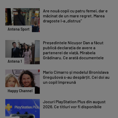
Are nouă copii cu patru femei, dar e
măcinat de un mare regret. Marea
dragoste l-a „distrus”
Antena Sport
Președintele Nicușor Dan a făcut
publică declarația de avere a
partenerei de viață, Mirabela
Grădinaru. Ce arată documentele
Antena 1
Mario Cimarro și modelul Bronislava
Gregušová s-au despărțit. Cei doi au
un copil împreună
Happy Channel
Jocuri PlayStation Plus din august
2026. Ce titluri vor fi disponibile