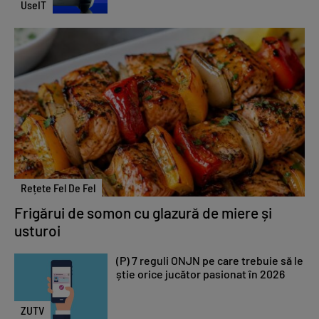
UseIT
Rețete Fel De Fel
Frigărui de somon cu glazură de miere și
usturoi
(P) 7 reguli ONJN pe care trebuie să le
știe orice jucător pasionat în 2026
ZUTV