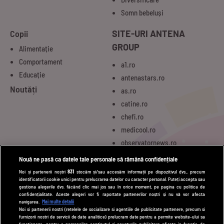
Somn bebeluși
Copii
SITE-URI ANTENA
GROUP
Alimentație
Comportament
a1.ro
Educație
antenastars.ro
Noutăți
as.ro
catine.ro
chefi.ro
medicool.ro
observatornews.ro
spynews.ro
Nouă ne pasă ca datele tale personale să rămână confidențiale
tvhappy.ro
Noi și partenerii noștri
831
stocăm și/sau accesăm informații pe dispozitivul dvs., precum
identificatorii cookie unici pentru prelucrarea datelor cu caracter personal. Puteți accepta sau
useit.ro
gestiona alegerile dvs. făcând clic mai jos sau în orice moment, pe pagina cu politica de
zutv.ro
confidențialitate. Aceste alegeri vor fi raportate partenerilor noștri și nu vă vor afecta
navigarea.
Mai multe detalii
Trends AntenaPLAY
Noi si partenerii nostri (retelele de socializare si agentiile de publicitate partenere, precum si
furnizorii nostri de servicii de date analitice) prelucram date pentru a permite website-ului sa
AntenaPLAY
functioneze, pentru a personaliza continutul si anunturile publicitare afisate in functie de