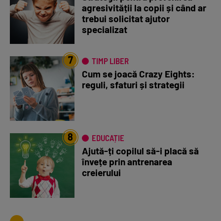
agresivității la copii și când ar
trebui solicitat ajutor
specializat
7
TIMP LIBER
Cum se joacă Crazy Eights:
reguli, sfaturi și strategii
8
EDUCAȚIE
Ajută-ți copilul să-i placă să
învețe prin antrenarea
creierului