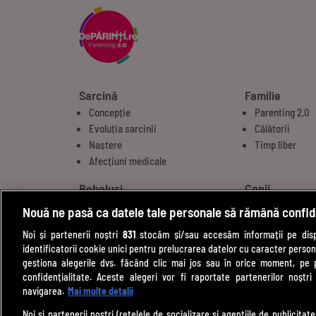
Sarcină
Familie
Concepție
Parenting 2.0
Evoluția sarcinii
Călătorii
Naștere
Timp liber
Afecțiuni medicale
Bebeluși
Copii
Etape de dezvoltare
Alimentație
Nouă ne pasă ca datele tale personale să rămână confid
Alăptare
Comportamen
Noi și partenerii noștri
831
stocăm și/sau accesăm informații pe dispo
Îngrijire
Educație
identificatorii cookie unici pentru prelucrarea datelor cu caracter person
Diversificare
Noutăți
gestiona alegerile dvs. făcând clic mai jos sau în orice moment, pe 
Somn bebeluși
confidențialitate. Aceste alegeri vor fi raportate partenerilor noștr
navigarea.
Mai multe detalii
Noi si partenerii nostri (retelele de socializare si agentiile de publicita