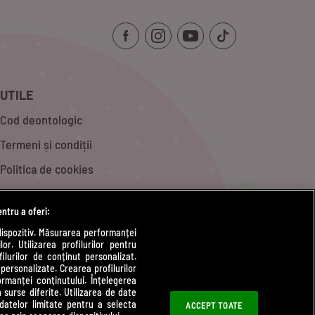
UTILE
Cod deontologic
Termeni și condiții
Politica de cookies
Politică de confidențialitate
entru a oferi:
Contact
dispozitiv. Măsurarea performanței
or. Utilizarea profilurilor pentru
Modifică Setările
ilurilor de conținut personalizat.
 personalizate. Crearea profilurilor
rmanței conținutului. Înțelegerea
n surse diferite. Utilizarea de date
 datelor limitate pentru a selecta
ACCEPT TOATE