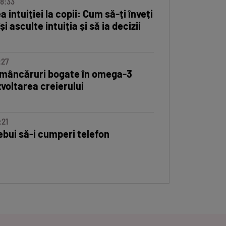
08:33
Cum să recunoști și să trat
 intuiției la copii: Cum să-ți înveți
și asculte intuiția și să ia decizii
:27
Cum să recunoști și să trate
 mâncăruri bogate în omega-3
voltarea creierului
:21
(P) Cum aduci eficiență și g
ebui să-i cumperi telefon