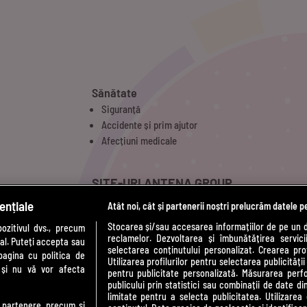
Sănătate
Siguranță
Accidente și prim ajutor
Afecțiuni medicale
SITE-URI ANTENA GROUP
ențiale
Atât noi, cât și partenerii noștri prelucrăm datele p
a1.ro
t
antenastars.ro
Stocarea și/sau accesarea informațiilor de pe un 
zitivul dvs., precum
reclamelor. Dezvoltarea și îmbunătățirea serviciil
as.ro
al. Puteți accepta sau
selectarea conținutului personalizat. Crearea prof
catine.ro
pagina cu politica de
Utilizarea profilurilor pentru selectarea publicității
i și nu vă vor afecta
chefi.ro
pentru publicitate personalizată. Măsurarea perfo
publicului prin statistici sau combinații de date di
medicool.ro
limitate pentru a selecta publicitatea. Utilizarea
observatornews.ro
te partenere, precum si