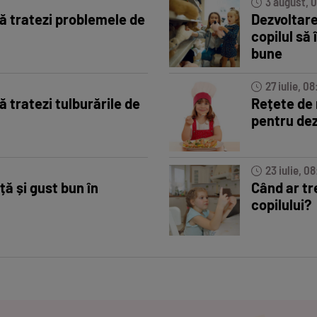
3 august, 
ă tratezi problemele de
Dezvoltarea
copilul să î
bune
27 iulie, 08
ă tratezi tulburările de
Rețete de
pentru dez
23 iulie, 08
ță și gust bun în
Când ar tr
copilului?