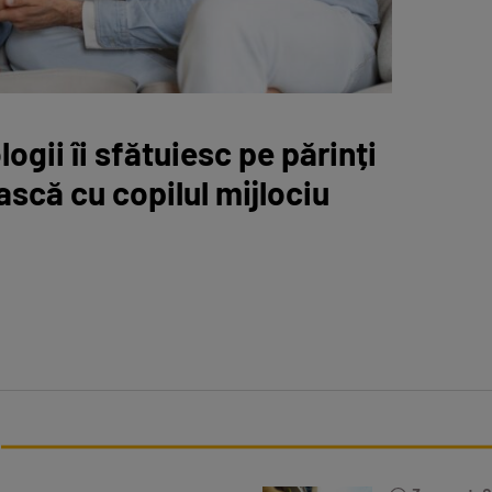
ogii îi sfătuiesc pe părinți
ească cu copilul mijlociu