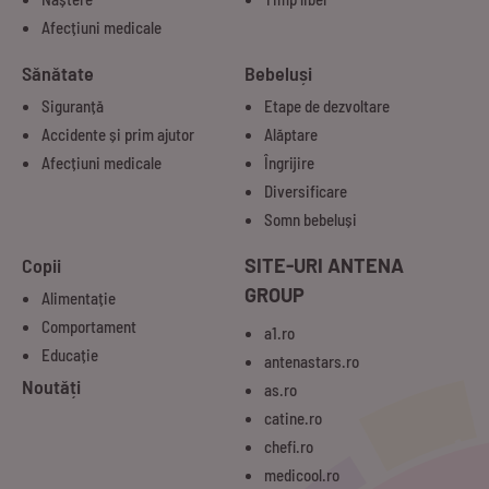
Afecțiuni medicale
Sănătate
Bebeluși
Siguranță
Etape de dezvoltare
Accidente și prim ajutor
Alăptare
Afecțiuni medicale
Îngrijire
Diversificare
Somn bebeluși
Copii
SITE-URI ANTENA
GROUP
Alimentație
Comportament
a1.ro
Educație
antenastars.ro
Noutăți
as.ro
catine.ro
chefi.ro
medicool.ro