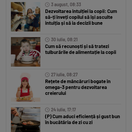
3 august, 08:33
Dezvoltarea intuiției la copii: Cum
să-ți înveți copilul să își asculte
intuiția și să ia decizii bune
30 iulie, 08:21
Cum să recunoști și să tratezi
tulburările de alimentație la copii
27 iulie, 08:27
Rețete de mâncăruri bogate în
omega-3 pentru dezvoltarea
creierului
24 iulie, 17:17
(P) Cum aduci eficiență și gust bun
în bucătăria de zi cu zi