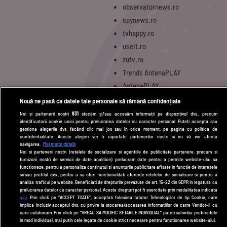
observatornews.ro
spynews.ro
tvhappy.ro
useit.ro
zutv.ro
Trends AntenaPLAY
AntenaPLAY
Nouă ne pasă ca datele tale personale să rămână confidențiale
Noi și partenerii noștri
831
stocăm și/sau accesăm informații pe dispozitivul dvs., precum
UTILE
identificatorii cookie unici pentru prelucrarea datelor cu caracter personal. Puteți accepta sau
gestiona alegerile dvs. făcând clic mai jos sau în orice moment, pe pagina cu politica de
Cod deontologic
confidențialitate. Aceste alegeri vor fi raportate partenerilor noștri și nu vă vor afecta
navigarea.
Mai multe detalii
Termeni și condiții
Noi si partenerii nostri (retelele de socializare si agentiile de publicitate partenere, precum si
furnizorii nostri de servicii de date analitice) prelucram date pentru a permite website-ului sa
Politica de cookies
functioneze, pentru a personaliza continutul si anunturile publicitare afisate in functie de interesele
si/sau profilul dvs., pentru a va oferi functionalitati aferente retelelor de socializare si pentru a
Politică de confidențialitate
analiza traficul pe website. Beneficiati de drepturile prevazute de art. 15-22 din GDPR in legatura cu
prelucrarea datelor cu caracter personal. Aceste drepturi pot fi exercitate prin modalitatea indicata
aici
. Prin click pe “ACCEPT TOATE”, acceptati folosirea tuturor Tehnologiilor de tip Cookie, care
Contact
implica inclusiv acceptul dvs. cu privire la stocarea/accesarea informatiilor de catre Vendor-ii cu
care colaboram. Prin click pe “VREAU SA MODIFIC SETARILE INDIVIDUAL” puteti schimba preferintele
in mod individual, mai putin cele legate de cookie strict necesare pentru functionarea website-ului.
Modifică Setările