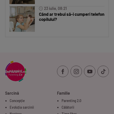
23 iulie, 08:21
Când ar trebui să-i cumperi telefon
copilului?
Sarcină
Familie
Concepție
Parenting 2.0
Evoluția sarcinii
Călătorii
Naștere
Timp liber