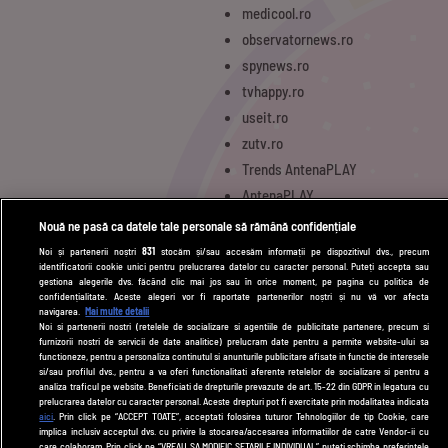
medicool.ro
observatornews.ro
spynews.ro
tvhappy.ro
useit.ro
zutv.ro
Trends AntenaPLAY
AntenaPLAY
Nouă ne pasă ca datele tale personale să rămână confidențiale
Noi și partenerii noștri
831
stocăm și/sau accesăm informații pe dispozitivul dvs., precum
UTILE
identificatorii cookie unici pentru prelucrarea datelor cu caracter personal. Puteți accepta sau
gestiona alegerile dvs. făcând clic mai jos sau în orice moment, pe pagina cu politica de
Cod deontologic
confidențialitate. Aceste alegeri vor fi raportate partenerilor noștri și nu vă vor afecta
navigarea.
Mai multe detalii
Termeni și condiții
Noi si partenerii nostri (retelele de socializare si agentiile de publicitate partenere, precum si
furnizorii nostri de servicii de date analitice) prelucram date pentru a permite website-ului sa
Politica de cookies
functioneze, pentru a personaliza continutul si anunturile publicitare afisate in functie de interesele
si/sau profilul dvs., pentru a va oferi functionalitati aferente retelelor de socializare si pentru a
Politică de confidențialitate
analiza traficul pe website. Beneficiati de drepturile prevazute de art. 15-22 din GDPR in legatura cu
prelucrarea datelor cu caracter personal. Aceste drepturi pot fi exercitate prin modalitatea indicata
Contact
aici
. Prin click pe “ACCEPT TOATE”, acceptati folosirea tuturor Tehnologiilor de tip Cookie, care
implica inclusiv acceptul dvs. cu privire la stocarea/accesarea informatiilor de catre Vendor-ii cu
care colaboram. Prin click pe “VREAU SA MODIFIC SETARILE INDIVIDUAL” puteti schimba preferintele