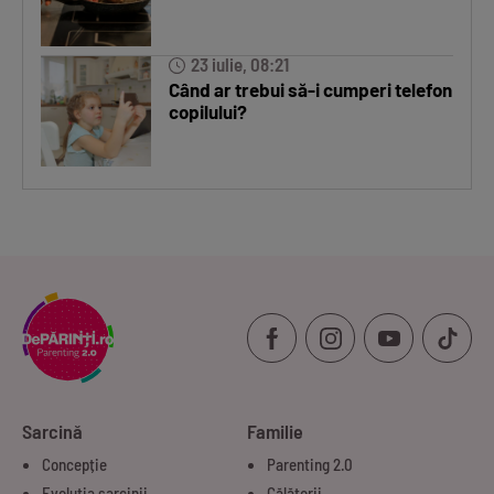
23 iulie, 08:21
Când ar trebui să-i cumperi telefon
copilului?
Sarcină
Familie
Concepție
Parenting 2.0
Evoluția sarcinii
Călătorii