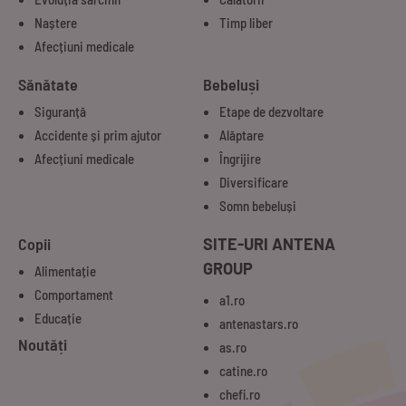
Naștere
Timp liber
Afecțiuni medicale
Sănătate
Bebeluși
Siguranță
Etape de dezvoltare
Accidente și prim ajutor
Alăptare
Afecțiuni medicale
Îngrijire
Diversificare
Somn bebeluși
Copii
SITE-URI ANTENA
GROUP
Alimentație
Comportament
a1.ro
Educație
antenastars.ro
Noutăți
as.ro
catine.ro
chefi.ro