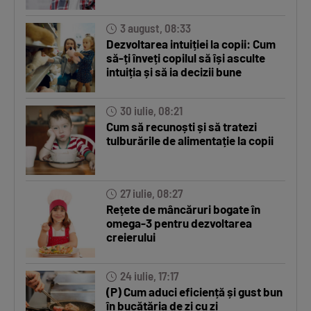
3 august, 08:33
Dezvoltarea intuiției la copii: Cum
să-ți înveți copilul să își asculte
intuiția și să ia decizii bune
30 iulie, 08:21
Cum să recunoști și să tratezi
tulburările de alimentație la copii
27 iulie, 08:27
Rețete de mâncăruri bogate în
omega-3 pentru dezvoltarea
creierului
24 iulie, 17:17
(P) Cum aduci eficiență și gust bun
în bucătăria de zi cu zi