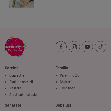
Sarcină
Familie
Concepție
Parenting 2.0
Evoluția sarcinii
Călătorii
Naștere
Timp liber
Afecțiuni medicale
Sănătate
Bebeluși