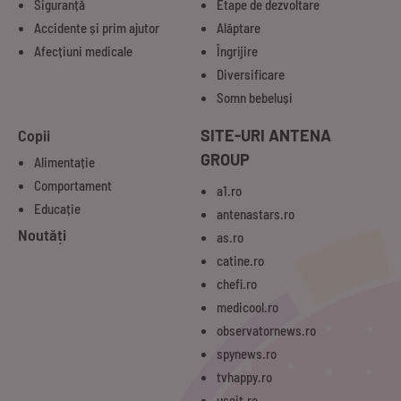
Siguranță
Etape de dezvoltare
Accidente și prim ajutor
Alăptare
Afecțiuni medicale
Îngrijire
Diversificare
Somn bebeluși
Copii
SITE-URI ANTENA
GROUP
Alimentație
Comportament
a1.ro
Educație
antenastars.ro
Noutăți
as.ro
catine.ro
chefi.ro
medicool.ro
observatornews.ro
spynews.ro
tvhappy.ro
useit.ro