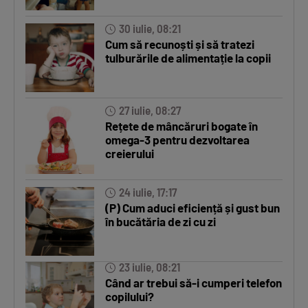
30 iulie, 08:21
Cum să recunoști și să tratezi
tulburările de alimentație la copii
27 iulie, 08:27
Rețete de mâncăruri bogate în
omega-3 pentru dezvoltarea
creierului
24 iulie, 17:17
(P) Cum aduci eficiență și gust bun
în bucătăria de zi cu zi
23 iulie, 08:21
Când ar trebui să-i cumperi telefon
copilului?