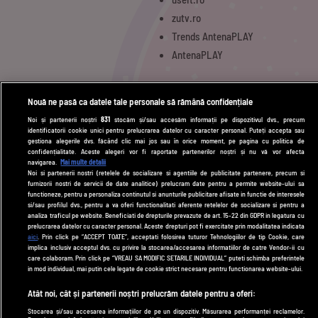
zutv.ro
Trends AntenaPLAY
AntenaPLAY
UTILE
Nouă ne pasă ca datele tale personale să rămână confidențiale
Noi și partenerii noștri
831
stocăm și/sau accesăm informații pe dispozitivul dvs., precum
Cod deontologic
identificatorii cookie unici pentru prelucrarea datelor cu caracter personal. Puteți accepta sau
gestiona alegerile dvs. făcând clic mai jos sau în orice moment, pe pagina cu politica de
Termeni și condiții
confidențialitate. Aceste alegeri vor fi raportate partenerilor noștri și nu vă vor afecta
navigarea.
Mai multe detalii
Politica de cookies
Noi si partenerii nostri (retelele de socializare si agentiile de publicitate partenere, precum si
furnizorii nostri de servicii de date analitice) prelucram date pentru a permite website-ului sa
Politică de confidențialitate
functioneze, pentru a personaliza continutul si anunturile publicitare afisate in functie de interesele
si/sau profilul dvs., pentru a va oferi functionalitati aferente retelelor de socializare si pentru a
Contact
analiza traficul pe website. Beneficiati de drepturile prevazute de art. 15-22 din GDPR in legatura cu
prelucrarea datelor cu caracter personal. Aceste drepturi pot fi exercitate prin modalitatea indicata
aici
. Prin click pe “ACCEPT TOATE”, acceptati folosirea tuturor Tehnologiilor de tip Cookie, care
implica inclusiv acceptul dvs. cu privire la stocarea/accesarea informatiilor de catre Vendor-ii cu
Modifică Setările
care colaboram. Prin click pe “VREAU SA MODIFIC SETARILE INDIVIDUAL” puteti schimba preferintele
in mod individual, mai putin cele legate de cookie strict necesare pentru functionarea website-ului.
© 2026 DePărinți.ro
Atât noi, cât și partenerii noștri prelucrăm datele pentru a oferi:
Acest site este creat și administrat de Digital Antena Group. Toate drepturile
Stocarea și/sau accesarea informațiilor de pe un dispozitiv. Măsurarea performanței reclamelor.
rezervate.