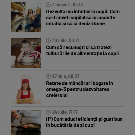
3 august, 08:33
Dezvoltarea intuiției la copii: Cum
să-ți înveți copilul să își asculte
intuiția și să ia decizii bune
30 iulie, 08:21
Cum să recunoști și să tratezi
tulburările de alimentație la copii
27 iulie, 08:27
Rețete de mâncăruri bogate în
omega-3 pentru dezvoltarea
creierului
24 iulie, 17:17
(P) Cum aduci eficiență și gust bun
în bucătăria de zi cu zi