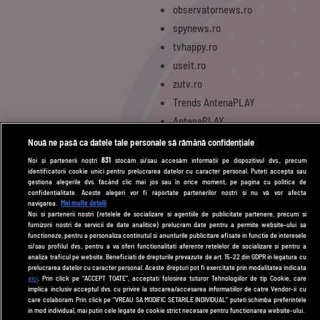
observatornews.ro
spynews.ro
tvhappy.ro
useit.ro
zutv.ro
Trends AntenaPLAY
AntenaPLAY
Nouă ne pasă ca datele tale personale să rămână confidențiale
Noi și partenerii noștri
831
stocăm și/sau accesăm informații pe dispozitivul dvs., precum
UTILE
identificatorii cookie unici pentru prelucrarea datelor cu caracter personal. Puteți accepta sau
gestiona alegerile dvs. făcând clic mai jos sau în orice moment, pe pagina cu politica de
Cod deontologic
confidențialitate. Aceste alegeri vor fi raportate partenerilor noștri și nu vă vor afecta
navigarea.
Mai multe detalii
Termeni și condiții
Noi si partenerii nostri (retelele de socializare si agentiile de publicitate partenere, precum si
furnizorii nostri de servicii de date analitice) prelucram date pentru a permite website-ului sa
Politica de cookies
functioneze, pentru a personaliza continutul si anunturile publicitare afisate in functie de interesele
si/sau profilul dvs., pentru a va oferi functionalitati aferente retelelor de socializare si pentru a
Politică de confidențialitate
analiza traficul pe website. Beneficiati de drepturile prevazute de art. 15-22 din GDPR in legatura cu
prelucrarea datelor cu caracter personal. Aceste drepturi pot fi exercitate prin modalitatea indicata
aici
. Prin click pe “ACCEPT TOATE”, acceptati folosirea tuturor Tehnologiilor de tip Cookie, care
Contact
implica inclusiv acceptul dvs. cu privire la stocarea/accesarea informatiilor de catre Vendor-ii cu
care colaboram. Prin click pe “VREAU SA MODIFIC SETARILE INDIVIDUAL” puteti schimba preferintele
in mod individual, mai putin cele legate de cookie strict necesare pentru functionarea website-ului.
Modifică Setările