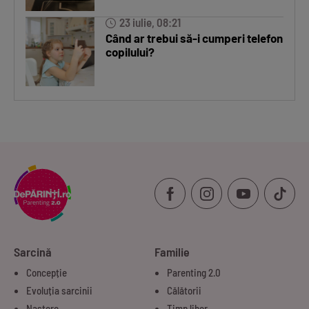
23 iulie, 08:21
Când ar trebui să-i cumperi telefon
copilului?
Sarcină
Familie
Concepție
Parenting 2.0
Evoluția sarcinii
Călătorii
Naștere
Timp liber