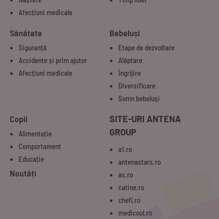
Afecțiuni medicale
Sănătate
Bebeluși
Siguranță
Etape de dezvoltare
Accidente și prim ajutor
Alăptare
Afecțiuni medicale
Îngrijire
Diversificare
Somn bebeluși
Copii
SITE-URI ANTENA
GROUP
Alimentație
Comportament
a1.ro
Educație
antenastars.ro
Noutăți
as.ro
catine.ro
chefi.ro
medicool.ro