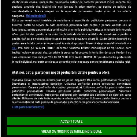
identificatorii cookie unici pentru prelucrarea datelor cu caracter personal. Puteți accepta sau
gestiona alegerile dvs. făcând clic mai jos sau în orice moment, pe pagina cu politica de
Politica de cookies
confidențialitate. Aceste alegeri vor fi raportate partenerilor noștri și nu vă vor afecta
navigarea.
Mai multe detalii
Politică de confidențialitate
Noi si partenerii nostri (retelele de socializare si agentiile de publicitate partenere, precum si
furnizorii nostri de servicii de date analitice) prelucram date pentru a permite website-ului sa
Contact
functioneze, pentru a personaliza continutul si anunturile publicitare afisate in functie de interesele
si/sau profilul dvs., pentru a va oferi functionalitati aferente retelelor de socializare si pentru a
analiza traficul pe website. Beneficiati de drepturile prevazute de art. 15-22 din GDPR in legatura cu
prelucrarea datelor cu caracter personal. Aceste drepturi pot fi exercitate prin modalitatea indicata
Modifică Setările
aici
. Prin click pe “ACCEPT TOATE”, acceptati folosirea tuturor Tehnologiilor de tip Cookie, care
implica inclusiv acceptul dvs. cu privire la stocarea/accesarea informatiilor de catre Vendor-ii cu
care colaboram. Prin click pe “VREAU SA MODIFIC SETARILE INDIVIDUAL” puteti schimba preferintele
© 2026 DePărinți.ro
in mod individual, mai putin cele legate de cookie strict necesare pentru functionarea website-ului.
Acest site este creat și administrat de Digital Antena Group. Toate drepturile
Atât noi, cât și partenerii noștri prelucrăm datele pentru a oferi:
rezervate.
Stocarea și/sau accesarea informațiilor de pe un dispozitiv. Măsurarea performanței reclamelor.
Dezvoltarea și îmbunătățirea serviciilor. Utilizarea profilurilor pentru selectarea conținutului
personalizat. Crearea profilurilor de conținut personalizat. Utilizarea profilurilor pentru selectarea
publicității personalizate. Crearea profilurilor pentru publicitate personalizată. Măsurarea
performanței conținutului. Înțelegerea publicului prin statistici sau combinații de date din surse
diferite. Utilizarea de date limitate pentru a selecta publicitatea. Utilizarea datelor limitate pentru a
selecta conținutul. Date precise de geolocație și identificarea prin scanarea dispozitivului.
Listă parteneri (furnizori)
ACCEPT TOATE
VREAU SA MODIFIC SETARILE INDIVIDUAL