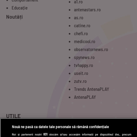
a1.ro
Educație
antenastars.ro
Noutăți
as.ro
catine.ro
chefi.ro
medicool.ro
observatornews.ro
spynews.ro
tvhappy.ro
useit.ro
zutv.ro
Trends AntenaPLAY
AntenaPLAY
UTILE
Cod deontologic
Nouă ne pasă ca datele tale personale să rămână confidențiale
Noi și partenerii noștri
831
stocăm și/sau accesăm informații pe dispozitivul dvs., precum
Termeni și condiții