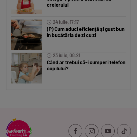
creierului
24 iulie, 17:17
(P) Cum aduci eficiență și gust bun
în bucătăria de zi cu zi
23 iulie, 08:21
Când ar trebui să-i cumperi telefon
copilului?