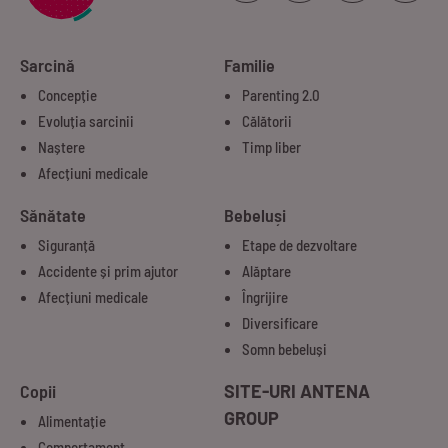
Sarcină
Familie
Concepție
Parenting 2.0
Evoluția sarcinii
Călătorii
Naștere
Timp liber
Afecțiuni medicale
Sănătate
Bebeluși
Siguranță
Etape de dezvoltare
Accidente și prim ajutor
Alăptare
Afecțiuni medicale
Îngrijire
Diversificare
Somn bebeluși
Copii
SITE-URI ANTENA
GROUP
Alimentație
Comportament