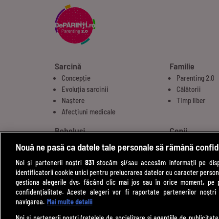
Sarcină
Familie
Concepție
Parenting 2.0
Evoluția sarcinii
Călătorii
Naștere
Timp liber
Afecțiuni medicale
Bebeluși
Copii
Etape de dezvoltare
Alimentație
Nouă ne pasă ca datele tale personale să rămână confid
Alăptare
Comportamen
Noi și partenerii noștri
831
stocăm și/sau accesăm informații pe dispo
Îngrijire
Educație
identificatorii cookie unici pentru prelucrarea datelor cu caracter person
Diversificare
Noutăți
gestiona alegerile dvs. făcând clic mai jos sau în orice moment, pe 
Somn bebeluși
confidențialitate. Aceste alegeri vor fi raportate partenerilor noștr
navigarea.
Mai multe detalii
Noi si partenerii nostri (retelele de socializare si agentiile de publicita