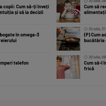
30 iulie, 08
la copii: Cum să-ți înveți
Cum să rec
ntuiția și să ia decizii
alimentați
24 iulie, 17:
 bogate în omega-3
(P) Cum ad
eierului
bucătăria d
20 iulie, 0
umperi telefon
Cum să-l î
frică