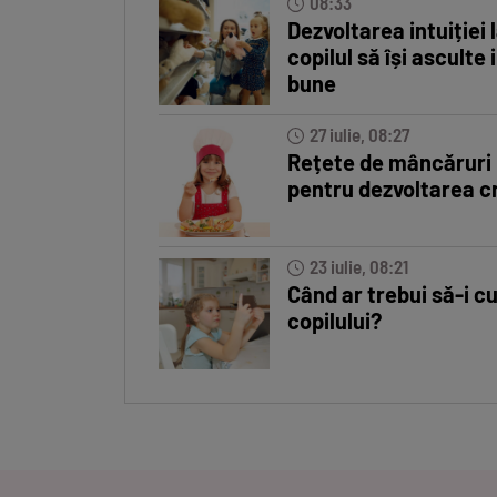
08:33
Dezvoltarea intuiției 
copilul să își asculte i
bune
27 iulie, 08:27
Rețete de mâncăruri
pentru dezvoltarea cr
23 iulie, 08:21
Când ar trebui să-i c
copilului?