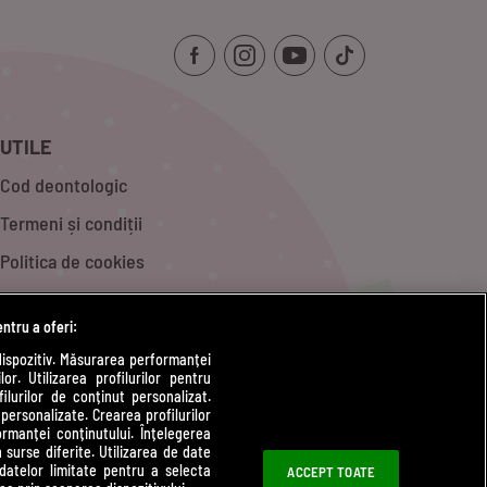
UTILE
Cod deontologic
Termeni și condiții
Politica de cookies
Politică de confidențialitate
entru a oferi:
Contact
dispozitiv. Măsurarea performanței
or. Utilizarea profilurilor pentru
Modifică Setările
ilurilor de conținut personalizat.
 personalizate. Crearea profilurilor
rmanței conținutului. Înțelegerea
n surse diferite. Utilizarea de date
 datelor limitate pentru a selecta
ACCEPT TOATE