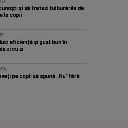
:21
Dezvoltarea intuiției la copi
unoști și să tratezi tulburările de
e la copii
17
Rețete de mâncăruri bogate
uci eficiență și gust bun în
e zi cu zi
8:54
Când ar trebui să-i cumperi
nveți pe copil să spună „Nu” fără