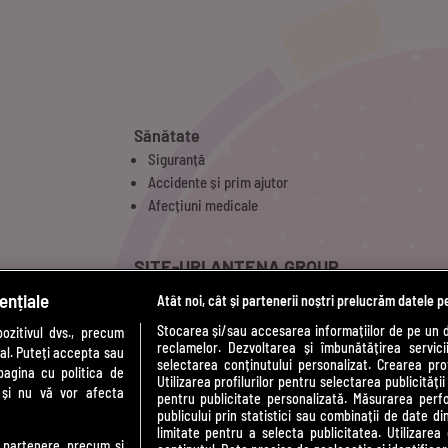
Sănătate
Siguranță
Accidente și prim ajutor
Afecțiuni medicale
SITE-URI ANTENA GROUP
ențiale
Atât noi, cât și partenerii noștri prelucrăm datele p
a1.ro
t
antenastars.ro
Stocarea și/sau accesarea informațiilor de pe un 
zitivul dvs., precum
reclamelor. Dezvoltarea și îmbunătățirea serviciil
as.ro
al. Puteți accepta sau
selectarea conținutului personalizat. Crearea prof
catine.ro
pagina cu politica de
Utilizarea profilurilor pentru selectarea publicității
i și nu vă vor afecta
chefi.ro
pentru publicitate personalizată. Măsurarea perfo
publicului prin statistici sau combinații de date di
medicool.ro
limitate pentru a selecta publicitatea. Utilizarea
observatornews.ro
te partenere, precum si