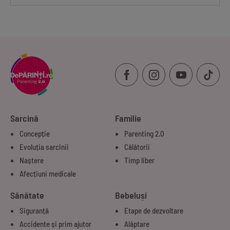
Sarcină
Familie
Concepție
Parenting 2.0
Evoluția sarcinii
Călătorii
Naștere
Timp liber
Afecțiuni medicale
Sănătate
Bebeluși
Siguranță
Etape de dezvoltare
Accidente și prim ajutor
Alăptare