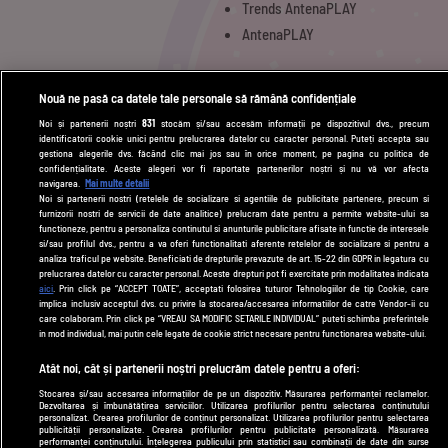
Trends AntenaPLAY
AntenaPLAY
UTILE
Nouă ne pasă ca datele tale personale să rămână confidențiale
Noi și partenerii noștri
831
stocăm și/sau accesăm informații pe dispozitivul dvs., precum
Cod deontologic
identificatorii cookie unici pentru prelucrarea datelor cu caracter personal. Puteți accepta sau
gestiona alegerile dvs. făcând clic mai jos sau în orice moment, pe pagina cu politica de
Termeni și condiții
confidențialitate. Aceste alegeri vor fi raportate partenerilor noștri și nu vă vor afecta
navigarea.
Mai multe detalii
Politica de cookies
Noi si partenerii nostri (retelele de socializare si agentiile de publicitate partenere, precum si
furnizorii nostri de servicii de date analitice) prelucram date pentru a permite website-ului sa
Politică de confidențialitate
functioneze, pentru a personaliza continutul si anunturile publicitare afisate in functie de interesele
si/sau profilul dvs., pentru a va oferi functionalitati aferente retelelor de socializare si pentru a
Contact
analiza traficul pe website. Beneficiati de drepturile prevazute de art. 15-22 din GDPR in legatura cu
prelucrarea datelor cu caracter personal. Aceste drepturi pot fi exercitate prin modalitatea indicata
aici
. Prin click pe “ACCEPT TOATE”, acceptati folosirea tuturor Tehnologiilor de tip Cookie, care
implica inclusiv acceptul dvs. cu privire la stocarea/accesarea informatiilor de catre Vendor-ii cu
Modifică Setările
care colaboram. Prin click pe “VREAU SA MODIFIC SETARILE INDIVIDUAL” puteti schimba preferintele
in mod individual, mai putin cele legate de cookie strict necesare pentru functionarea website-ului.
© 2026 DePărinți.ro
Atât noi, cât și partenerii noștri prelucrăm datele pentru a oferi:
Acest site este creat și administrat de Digital Antena Group. Toate drepturile
Stocarea și/sau accesarea informațiilor de pe un dispozitiv. Măsurarea performanței reclamelor.
rezervate.
Dezvoltarea și îmbunătățirea serviciilor. Utilizarea profilurilor pentru selectarea conținutului
personalizat. Crearea profilurilor de conținut personalizat. Utilizarea profilurilor pentru selectarea
publicității personalizate. Crearea profilurilor pentru publicitate personalizată. Măsurarea
performanței conținutului. Înțelegerea publicului prin statistici sau combinații de date din surse