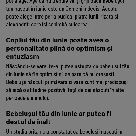
pot alege. Așa că nu trebuie să-ți griji dacă bebelușul
tău născut în iunie este un Gemeni indecis. Acesta
poate alege între perla pudică, piatra lunii irizată și
alexandrit, care își schimbă culoarea.
Copilul tău din iunie poate avea o
personalitate plină de optimism și
entuziasm
Născându-se vara, te-ai putea aștepta ca bebelușul tău
din iunie să fie optimist și, se pare că nu greșești.
Bebelușii născuți primăvara și vara sunt mai predispuși
să aibă o atitudine pozitivă, față de cei născuți în alte
perioade ale anului.
Bebelușul tău din iunie ar putea fi
destul de înalt
Un studiu britanic a constatat că bebelușii născuți în