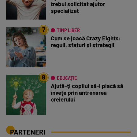
trebui solicitat ajutor
specializat
7
TIMP LIBER
Cum se joacă Crazy Eights:
reguli, sfaturi și strategii
8
EDUCAȚIE
Ajută-ți copilul să-i placă să
învețe prin antrenarea
creierului
PARTENERI