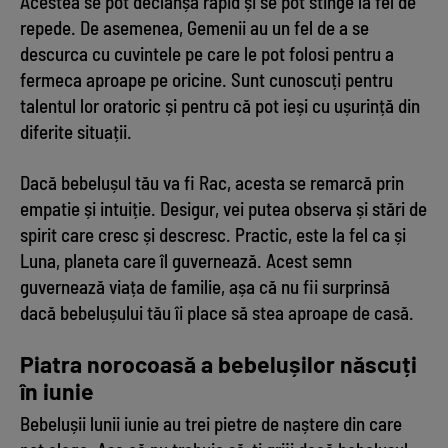
Acestea se pot declanșa rapid și se pot stinge la fel de
repede. De asemenea, Gemenii au un fel de a se
descurca cu cuvintele pe care le pot folosi pentru a
fermeca aproape pe oricine. Sunt cunoscuți pentru
talentul lor oratoric și pentru că pot ieși cu ușurință din
diferite situații.
Dacă bebelușul tău va fi Rac, acesta se remarcă prin
empatie și intuiție. Desigur, vei putea observa și stări de
spirit care cresc și descresc. Practic, este la fel ca și
Luna, planeta care îl guvernează. Acest semn
guvernează viața de familie, așa că nu fii surprinsă
dacă bebelușului tău îi place să stea aproape de casă.
Piatra norocoasă a bebelușilor născuți
în iunie
Bebelușii lunii iunie au trei pietre de naștere din care