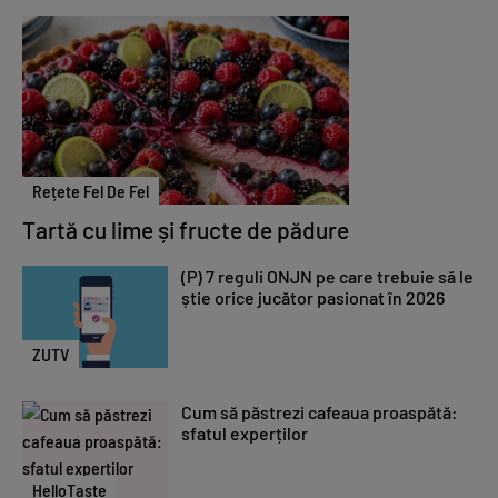
Rețete Fel De Fel
Tartă cu lime și fructe de pădure
(P) 7 reguli ONJN pe care trebuie să le
știe orice jucător pasionat în 2026
ZUTV
Cum să păstrezi cafeaua proaspătă:
sfatul experților
HelloTaste