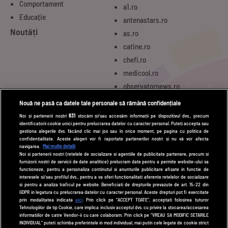
Comportament
a1.ro
Educație
antenastars.ro
Noutăți
as.ro
catine.ro
chefi.ro
medicool.ro
observatornews.ro
spynews.ro
Nouă ne pasă ca datele tale personale să rămână confidențiale
tvhappy.ro
Noi și partenerii noștri
831
stocăm și/sau accesăm informații pe dispozitivul dvs., precum
identificatorii cookie unici pentru prelucrarea datelor cu caracter personal. Puteți accepta sau
useit.ro
gestiona alegerile dvs. făcând clic mai jos sau în orice moment, pe pagina cu politica de
zutv.ro
confidențialitate. Aceste alegeri vor fi raportate partenerilor noștri și nu vă vor afecta
navigarea.
Mai multe detalii
Trends AntenaPLAY
Noi si partenerii nostri (retelele de socializare si agentiile de publicitate partenere, precum si
furnizorii nostri de servicii de date analitice) prelucram date pentru a permite website-ului sa
AntenaPLAY
functioneze, pentru a personaliza continutul si anunturile publicitare afisate in functie de
interesele si/sau profilul dvs., pentru a va oferi functionalitati aferente retelelor de socializare
si pentru a analiza traficul pe website. Beneficiati de drepturile prevazute de art. 15-22 din
GDPR in legatura cu prelucrarea datelor cu caracter personal. Aceste drepturi pot fi exercitate
UTILE
prin modalitatea indicata
aici
. Prin click pe “ACCEPT TOATE”, acceptati folosirea tuturor
Tehnologiilor de tip Cookie, care implica inclusiv acceptul dvs. cu privire la stocarea/accesarea
Cod deontologic
informatiilor de catre Vendor-ii cu care colaboram. Prin click pe “VREAU SA MODIFIC SETARILE
INDIVIDUAL” puteti schimba preferintele in mod individual, mai putin cele legate de cookie strict