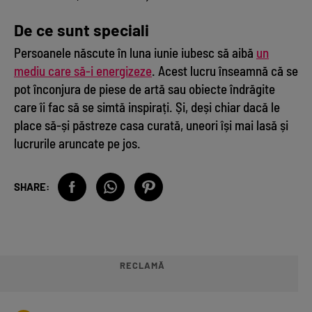
De ce sunt speciali
Persoanele născute în luna iunie iubesc să aibă
un
mediu care să-i energizeze
. Acest lucru înseamnă că se
pot înconjura de piese de artă sau obiecte îndrăgite
care îi fac să se simtă inspirați. Și, deși chiar dacă le
place să-și păstreze casa curată, uneori își mai lasă și
lucrurile aruncate pe jos.
SHARE:
RECLAMĂ