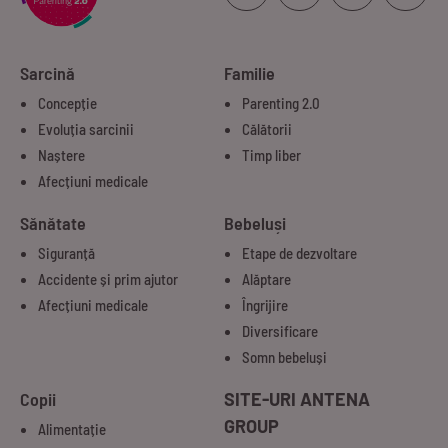
Sarcină
Familie
Concepție
Parenting 2.0
Evoluția sarcinii
Călătorii
Naștere
Timp liber
Afecțiuni medicale
Sănătate
Bebeluși
Siguranță
Etape de dezvoltare
Accidente și prim ajutor
Alăptare
Afecțiuni medicale
Îngrijire
Diversificare
Somn bebeluși
Copii
SITE-URI ANTENA
GROUP
Alimentație