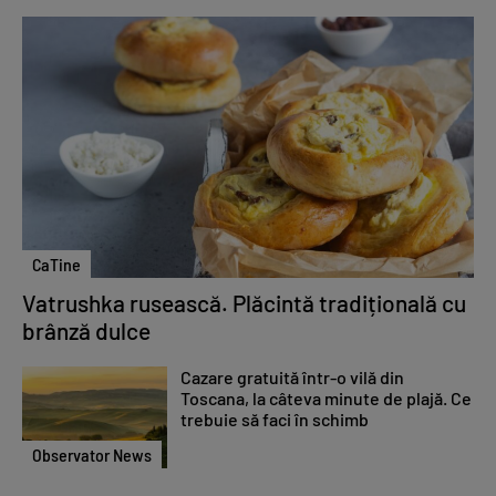
CaTine
Vatrushka rusească. Plăcintă tradițională cu
brânză dulce
Cazare gratuită într-o vilă din
Toscana, la câteva minute de plajă. Ce
trebuie să faci în schimb
Observator News