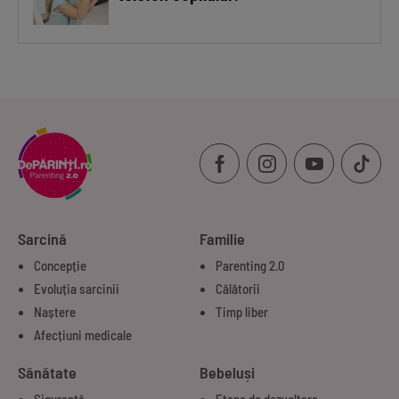
Sarcină
Familie
Concepție
Parenting 2.0
Evoluția sarcinii
Călătorii
Naștere
Timp liber
Afecțiuni medicale
Sănătate
Bebeluși