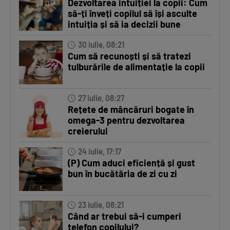
Dezvoltarea intuiției la copii: Cum
să-ți înveți copilul să își asculte
intuiția și să ia decizii bune
30 iulie, 08:21
Cum să recunoști și să tratezi
tulburările de alimentație la copii
27 iulie, 08:27
Rețete de mâncăruri bogate în
omega-3 pentru dezvoltarea
creierului
24 iulie, 17:17
(P) Cum aduci eficiență și gust
bun în bucătăria de zi cu zi
23 iulie, 08:21
Când ar trebui să-i cumperi
telefon copilului?