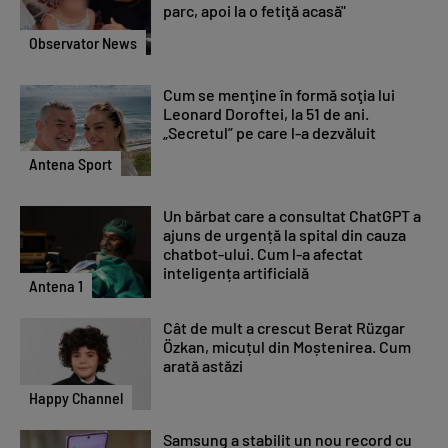
parc, apoi la o fetiţă acasă"
Observator News
Cum se menţine în formă soţia lui
Leonard Doroftei, la 51 de ani.
„Secretul” pe care l-a dezvăluit
Antena Sport
Un bărbat care a consultat ChatGPT a
ajuns de urgență la spital din cauza
chatbot-ului. Cum l-a afectat
inteligența artificială
Antena 1
Cât de mult a crescut Berat Rüzgar
Özkan, micuțul din Moștenirea. Cum
arată astăzi
Happy Channel
Samsung a stabilit un nou record cu