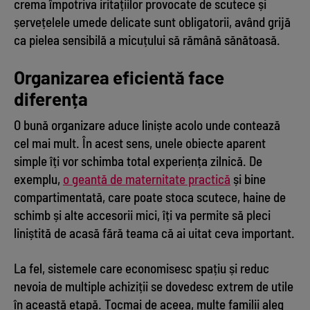
crema împotriva iritațiilor provocate de scutece și
șervețelele umede delicate sunt obligatorii, având grijă
ca pielea sensibilă a micuțului să rămână sănătoasă.
Organizarea eficientă face
diferența
O bună organizare aduce liniște acolo unde contează
cel mai mult. În acest sens, unele obiecte aparent
simple îți vor schimba total experiența zilnică. De
exemplu,
o geantă de maternitate practică
și bine
compartimentată, care poate stoca scutece, haine de
schimb și alte accesorii mici, îți va permite să pleci
liniștită de acasă fără teama că ai uitat ceva important.
La fel, sistemele care economisesc spațiu și reduc
nevoia de multiple achiziții se dovedesc extrem de utile
în această etapă. Tocmai de aceea, multe familii aleg