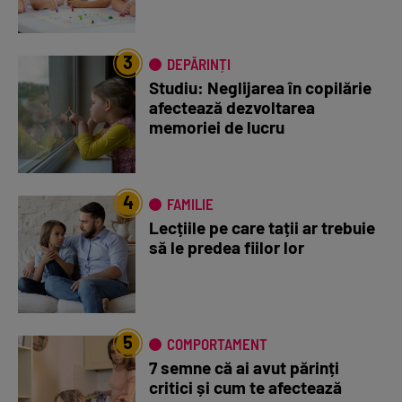
3
DEPĂRINȚI
Studiu: Neglijarea în copilărie
afectează dezvoltarea
memoriei de lucru
4
FAMILIE
Lecțiile pe care tații ar trebuie
să le predea fiilor lor
5
COMPORTAMENT
7 semne că ai avut părinți
critici și cum te afectează