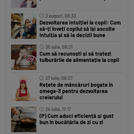
3 august, 08:33
Dezvoltarea intuiției la copii: Cum
să-ți înveți copilul să își asculte
intuiția și să ia decizii bune
30 iulie, 08:21
Cum să recunoști și să tratezi
tulburările de alimentație la copii
27 iulie, 08:27
Rețete de mâncăruri bogate în
omega-3 pentru dezvoltarea
creierului
24 iulie, 17:17
(P) Cum aduci eficiență și gust
bun în bucătăria de zi cu zi