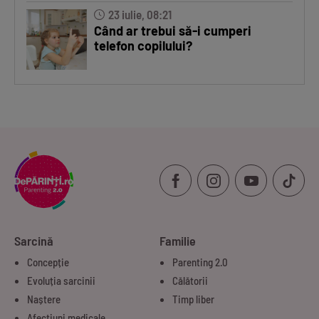
23 iulie, 08:21
Când ar trebui să-i cumperi
telefon copilului?
Sarcină
Familie
Concepție
Parenting 2.0
Evoluția sarcinii
Călătorii
Naștere
Timp liber
Afecțiuni medicale