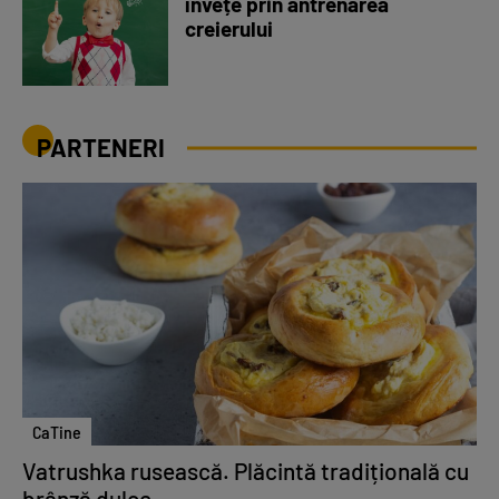
învețe prin antrenarea
creierului
PARTENERI
CaTine
Vatrushka rusească. Plăcintă tradițională cu
brânză dulce