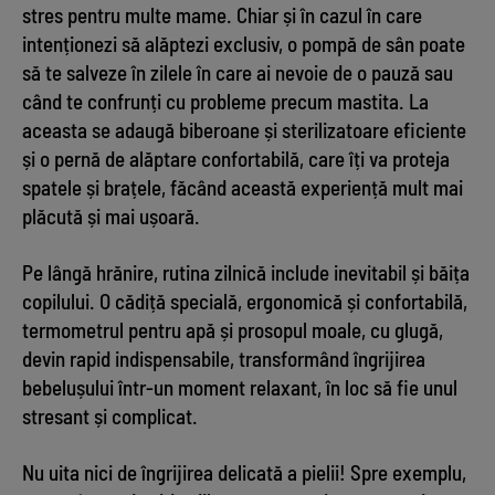
stres pentru multe mame. Chiar și în cazul în care
intenționezi să alăptezi exclusiv, o pompă de sân poate
să te salveze în zilele în care ai nevoie de o pauză sau
când te confrunți cu probleme precum mastita. La
aceasta se adaugă biberoane și sterilizatoare eficiente
și o pernă de alăptare confortabilă, care îți va proteja
spatele și brațele, făcând această experiență mult mai
plăcută și mai ușoară.
Pe lângă hrănire, rutina zilnică include inevitabil și băița
copilului. O cădiță specială, ergonomică și confortabilă,
termometrul pentru apă și prosopul moale, cu glugă,
devin rapid indispensabile, transformând îngrijirea
bebelușului într-un moment relaxant, în loc să fie unul
stresant și complicat.
Nu uita nici de îngrijirea delicată a pielii! Spre exemplu,