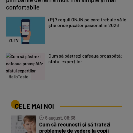
confortabile
(P) 7 reguli ONJN pe care trebuie să le
știe orice jucător pasionat în 2026
ZUTV
Cum să păstrezi cafeaua proaspătă:
sfatul experților
HelloTaste
CELE MAI NOI
6 august, 08:38
Cum să recunoști și să tratezi
problemele de vedere la copii