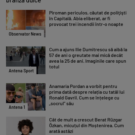
Piroman periculos, căutat de poliţişti
în Capitală. Abia eliberat, ar fi
provocat trei incendii într-o noapte
Observator News
Cum a ajuns Ilie Dumitrescu să aibă la
57 de ani o greutate mai mică decât
avea la 25 de ani. Imaginile care spun
totul
Antena Sport
Anamaria Pordan a vorbit pentru
prima dată despre relația cu tatăl lui
Ronald Gavril. Cum se înțelege cu
„socrul” său
Antena 1
Cât de mult a crescut Berat Rüzgar
Özkan, micuțul din Moștenirea. Cum
arată astăzi