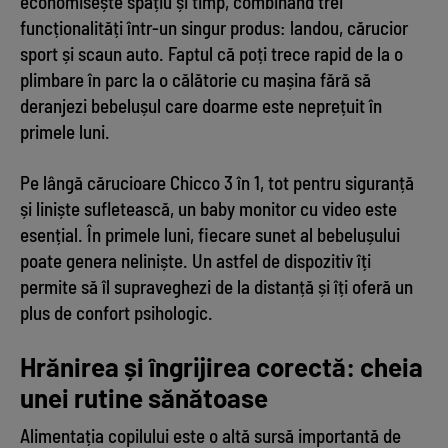
economisește spațiu și timp, combinând trei
funcționalități într-un singur produs: landou, cărucior
sport și scaun auto. Faptul că poți trece rapid de la o
plimbare în parc la o călătorie cu mașina fără să
deranjezi bebelușul care doarme este neprețuit în
primele luni.
Pe lângă cărucioare Chicco 3 în 1, tot pentru siguranță
și liniște sufletească, un baby monitor cu video este
esențial. În primele luni, fiecare sunet al bebelușului
poate genera neliniște. Un astfel de dispozitiv îți
permite să îl supraveghezi de la distanță și îți oferă un
plus de confort psihologic.
Hrănirea și îngrijirea corectă: cheia
unei rutine sănătoase
Alimentația copilului este o altă sursă importantă de