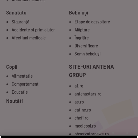
Sănătate
Bebeluși
Siguranță
Etape de dezvoltare
Accidente și prim ajutor
Alăptare
Afecțiuni medicale
Îngrijire
Diversificare
Somn bebeluși
Copii
SITE-URI ANTENA
GROUP
Alimentație
Comportament
a1.ro
Educație
antenastars.ro
Noutăți
as.ro
catine.ro
chefi.ro
medicool.ro
observatornews.ro