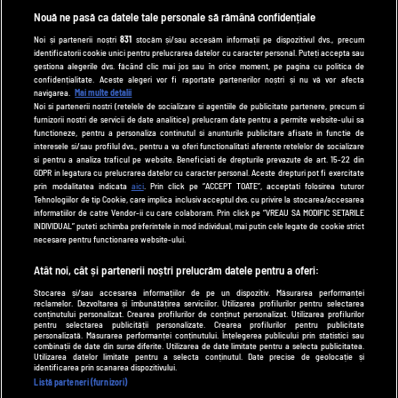
spynews.ro
Nouă ne pasă ca datele tale personale să rămână confidențiale
tvhappy.ro
Noi și partenerii noștri
831
stocăm și/sau accesăm informații pe dispozitivul dvs., precum
identificatorii cookie unici pentru prelucrarea datelor cu caracter personal. Puteți accepta sau
useit.ro
gestiona alegerile dvs. făcând clic mai jos sau în orice moment, pe pagina cu politica de
zutv.ro
confidențialitate. Aceste alegeri vor fi raportate partenerilor noștri și nu vă vor afecta
navigarea.
Mai multe detalii
Trends AntenaPLAY
Noi si partenerii nostri (retelele de socializare si agentiile de publicitate partenere, precum si
furnizorii nostri de servicii de date analitice) prelucram date pentru a permite website-ului sa
AntenaPLAY
functioneze, pentru a personaliza continutul si anunturile publicitare afisate in functie de
interesele si/sau profilul dvs., pentru a va oferi functionalitati aferente retelelor de socializare
si pentru a analiza traficul pe website. Beneficiati de drepturile prevazute de art. 15-22 din
GDPR in legatura cu prelucrarea datelor cu caracter personal. Aceste drepturi pot fi exercitate
UTILE
prin modalitatea indicata
aici
. Prin click pe “ACCEPT TOATE”, acceptati folosirea tuturor
Tehnologiilor de tip Cookie, care implica inclusiv acceptul dvs. cu privire la stocarea/accesarea
Cod deontologic
informatiilor de catre Vendor-ii cu care colaboram. Prin click pe “VREAU SA MODIFIC SETARILE
INDIVIDUAL” puteti schimba preferintele in mod individual, mai putin cele legate de cookie strict
Termeni și condiții
necesare pentru functionarea website-ului.
Politica de cookies
Atât noi, cât și partenerii noștri prelucrăm datele pentru a oferi:
Stocarea și/sau accesarea informațiilor de pe un dispozitiv. Măsurarea performanței
Politică de confidențialitate
reclamelor. Dezvoltarea și îmbunătățirea serviciilor. Utilizarea profilurilor pentru selectarea
conținutului personalizat. Crearea profilurilor de conținut personalizat. Utilizarea profilurilor
Contact
pentru selectarea publicității personalizate. Crearea profilurilor pentru publicitate
personalizată. Măsurarea performanței conținutului. Înțelegerea publicului prin statistici sau
combinații de date din surse diferite. Utilizarea de date limitate pentru a selecta publicitatea.
Utilizarea datelor limitate pentru a selecta conținutul. Date precise de geolocație și
identificarea prin scanarea dispozitivului.
Modifică Setările
Listă parteneri (furnizori)