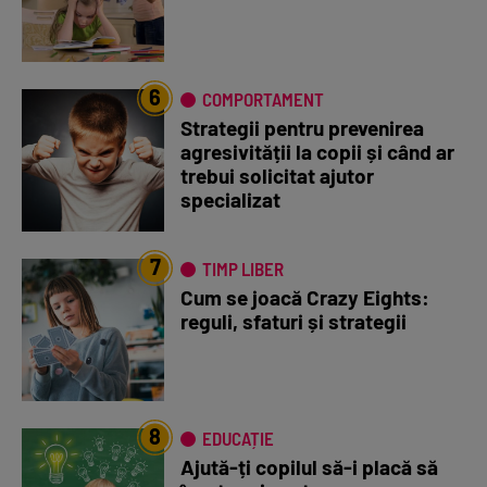
6
COMPORTAMENT
Strategii pentru prevenirea
agresivității la copii și când ar
trebui solicitat ajutor
specializat
7
TIMP LIBER
Cum se joacă Crazy Eights:
reguli, sfaturi și strategii
8
EDUCAȚIE
Ajută-ți copilul să-i placă să