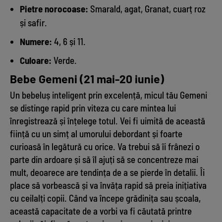
Pietre norocoase:
Smarald, agat, Granat, cuarț roz
și safir.
Numere:
4, 6 și 11.
Culoare:
Verde.
Bebe Gemeni (21 mai-20 iunie)
Un bebeluș inteligent prin excelență, micul tău Gemeni
se distinge rapid prin viteza cu care mintea lui
înregistrează și înțelege totul. Vei fi uimită de această
ființă cu un simț al umorului debordant și foarte
curioasă în legătură cu orice. Va trebui să îi frânezi o
parte din ardoare și să îl ajuți să se concentreze mai
mult, deoarece are tendința de a se pierde în detalii. Îi
place să vorbească și va învăța rapid să preia inițiativa
cu ceilalți copii. Când va începe grădinița sau școala,
această capacitate de a vorbi va fi căutată printre