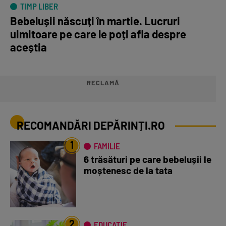
TIMP LIBER
Bebelușii născuți în martie. Lucruri
uimitoare pe care le poți afla despre
aceștia
RECLAMĂ
RECOMANDĂRI DEPĂRINȚI.RO
1
FAMILIE
6 trăsături pe care bebelușii le
moștenesc de la tata
2
EDUCAȚIE