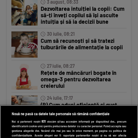
3 august, 08:33
Dezvoltarea intuiției la copii: Cum
să-ți înveți copilul să își asculte
intuiția și să ia decizii bune
30 iulie, 08:21
Cum să recunoști și să tratezi
tulburările de alimentație la copii
27 iulie, 08:27
Rețete de mâncăruri bogate în
omega-3 pentru dezvoltarea
creierului
24 iulie, 17:17
(P) Cum aduci eficiență și gust
bun în bucătăria de zi cu zi
Nouă ne pasă ca datele tale personale să rămână confidențiale
Noi și partenerii noștri
831
stocăm și/sau accesăm informații pe dispozitivul dvs., precum
identificatorii cookie unici pentru prelucrarea datelor cu caracter personal. Puteți accepta sau
23 iulie, 08:21
gestiona alegerile dvs. făcând clic mai jos sau în orice moment, pe pagina cu politica de
confidențialitate. Aceste alegeri vor fi raportate partenerilor noștri și nu vă vor afecta
Când ar trebui să-i cumperi