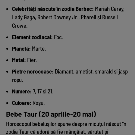
Celebrități născute în zodia Berbec:
Mariah Carey,
Lady Gaga, Robert Downey Jr., Pharell și Russell
Crowe.
Element zodiacal:
Foc.
Planetă:
Marte.
Metal:
Fier.
Pietre norocoase:
Diamant, ametist, smarald și jasp
roșu.
Numere:
7, 17 și 21.
Culoare:
Roșu.
Bebe Taur (20 aprilie-20 mai)
Horoscopul bebelușilor spune despre micuțul născut în
zodia Taur că adoră să fie mângâiat, sărutat și