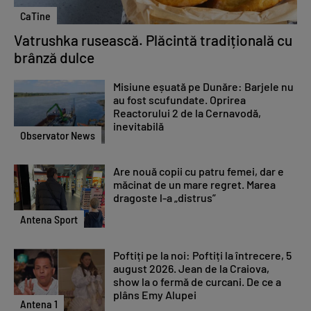
CaTine
Vatrushka rusească. Plăcintă tradițională cu
brânză dulce
Misiune eșuată pe Dunăre: Barjele nu
au fost scufundate. Oprirea
Reactorului 2 de la Cernavodă,
inevitabilă
Observator News
Are nouă copii cu patru femei, dar e
măcinat de un mare regret. Marea
dragoste l-a „distrus”
Antena Sport
Poftiți pe la noi: Poftiți la întrecere, 5
august 2026. Jean de la Craiova,
show la o fermă de curcani. De ce a
plâns Emy Alupei
Antena 1