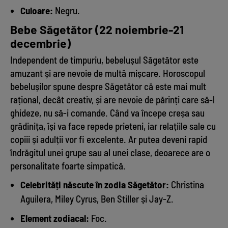
Culoare:
Negru.
Bebe Săgetător (22 noiembrie-21
decembrie)
Independent de timpuriu, bebelușul Săgetător este
amuzant și are nevoie de multă mișcare. Horoscopul
bebelușilor spune despre Săgetător că este mai mult
rațional, decât creativ, și are nevoie de părinți care să-l
ghideze, nu să-i comande. Când va începe creșa sau
grădinița, își va face repede prieteni, iar relațiile sale cu
copiii și adulții vor fi excelente. Ar putea deveni rapid
îndrăgitul unei grupe sau al unei clase, deoarece are o
personalitate foarte simpatică.
Celebrități născute în zodia Săgetător:
Christina
Aguilera, Miley Cyrus, Ben Stiller și Jay-Z.
Element zodiacal:
Foc.