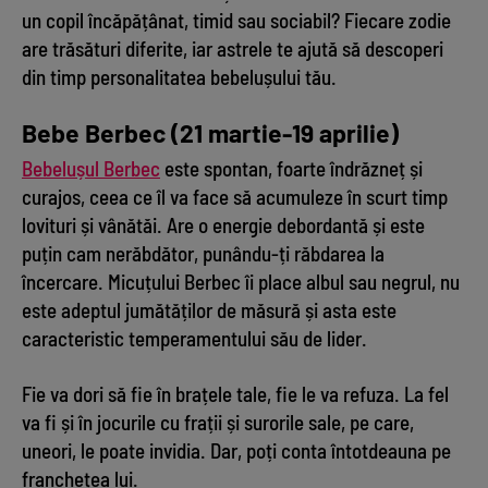
un copil încăpățânat, timid sau sociabil? Fiecare zodie
are trăsături diferite, iar astrele te ajută să descoperi
din timp personalitatea bebelușului tău.
Bebe Berbec (21 martie-19 aprilie)
Bebelușul Berbec
este spontan, foarte îndrăzneț și
curajos, ceea ce îl va face să acumuleze în scurt timp
lovituri și vânătăi. Are o energie debordantă și este
puțin cam nerăbdător, punându-ți răbdarea la
încercare. Micuțului Berbec îi place albul sau negrul, nu
este adeptul jumătăților de măsură și asta este
caracteristic temperamentului său de lider.
Fie va dori să fie în brațele tale, fie le va refuza. La fel
va fi și în jocurile cu frații și surorile sale, pe care,
uneori, le poate invidia. Dar, poți conta întotdeauna pe
franchețea lui.