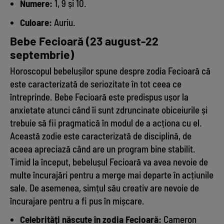
Numere:
1, 9 și 10.
Culoare:
Auriu.
Bebe Fecioară (23 august-22
septembrie)
Horoscopul bebelușilor spune despre zodia Fecioară că
este caracterizată de seriozitate în tot ceea ce
întreprinde. Bebe Fecioară este predispus ușor la
anxietate atunci când îi sunt zdruncinate obiceiurile și
trebuie să fii pragmatică în modul de a acționa cu el.
Această zodie este caracterizată de disciplină, de
aceea apreciază când are un program bine stabilit.
Timid la început, bebelușul Fecioară va avea nevoie de
multe încurajări pentru a merge mai departe în acțiunile
sale. De asemenea, simțul său creativ are nevoie de
încurajare pentru a fi pus în mișcare.
Celebrități născute în zodia Fecioară:
Cameron