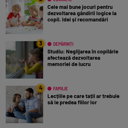
Cele mai bune jocuri pentru
dezvoltarea gândirii logice la
copii. Idei și recomandări
3
DEPĂRINȚI
Studiu: Neglijarea în copilărie
afectează dezvoltarea
memoriei de lucru
4
FAMILIE
Lecțiile pe care tații ar trebuie
să le predea fiilor lor