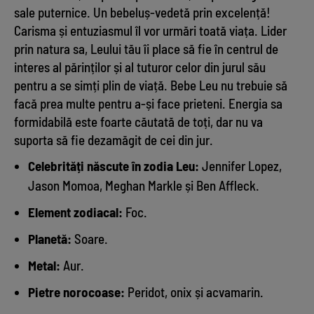
sale puternice. Un bebeluș-vedetă prin excelență!
Carisma și entuziasmul îl vor urmări toată viața. Lider
prin natura sa, Leului tău îi place să fie în centrul de
interes al părinților și al tuturor celor din jurul său
pentru a se simți plin de viață. Bebe Leu nu trebuie să
facă prea multe pentru a-și face prieteni. Energia sa
formidabilă este foarte căutată de toți, dar nu va
suporta să fie dezamăgit de cei din jur.
Celebrități născute în zodia Leu:
Jennifer Lopez,
Jason Momoa, Meghan Markle și Ben Affleck.
Element zodiacal:
Foc.
Planetă:
Soare.
Metal:
Aur.
Pietre norocoase:
Peridot, onix și acvamarin.