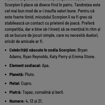
Scorpion îi place să disece firul în patru. Tandrețea este
cel mai bun mod de a-i insufla valori bune. Pentru că
este foarte timid, micuțului Scorpion îi va fi greu să
stabilească un contact cu prietenii de joacă. Preferă
competiția, dar e bine să-l înveți să se mențină în ritm și
să se bucure de jocuri simple, care nu necesită dueluri,
oricât de amicale ar fi.
Celebrități născute în zodia Scorpion:
Bryan
Adams, Ryan Reynolds, Katy Perry și Emma Stone.
Element zodiacal:
Apa.
Planetă:
Pluto.
Metal:
Cupru.
Piatră:
Topaz, cornalină și beril.
Numere:
4, 13 și 21.