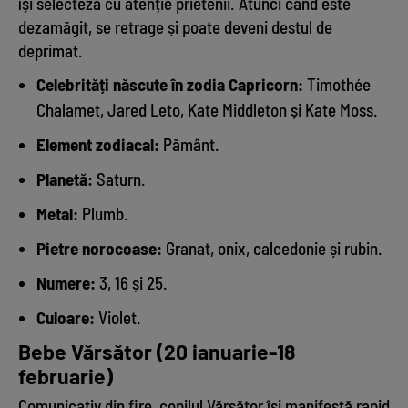
își selecteză cu atenție prietenii. Atunci când este
dezamăgit, se retrage și poate deveni destul de
deprimat.
Celebrități născute în zodia Capricorn:
Timothée
Chalamet, Jared Leto, Kate Middleton și Kate Moss.
Element zodiacal:
Pământ.
Planetă:
Saturn.
Metal:
Plumb.
Pietre norocoase:
Granat, onix, calcedonie și rubin.
Numere:
3, 16 și 25.
Culoare:
Violet.
Bebe Vărsător (20 ianuarie-18
februarie)
Comunicativ din fire, copilul Vărsător își manifestă rapid