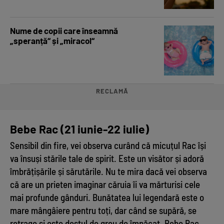
Nume de copii care înseamnă
„speranță“ și „miracol“
RECLAMĂ
Bebe Rac (21 iunie-22 iulie)
Sensibil din fire, vei observa curând că micuțul Rac își
va însuși stările tale de spirit. Este un visător și adoră
îmbrățișările și sărutările. Nu te mira dacă vei observa
că are un prieten imaginar căruia îi va mărturisi cele
mai profunde gânduri. Bunătatea lui legendară este o
mare mângâiere pentru toți, dar când se supără, se
retrage și este destul de greu de împăcat. Bebe Rac