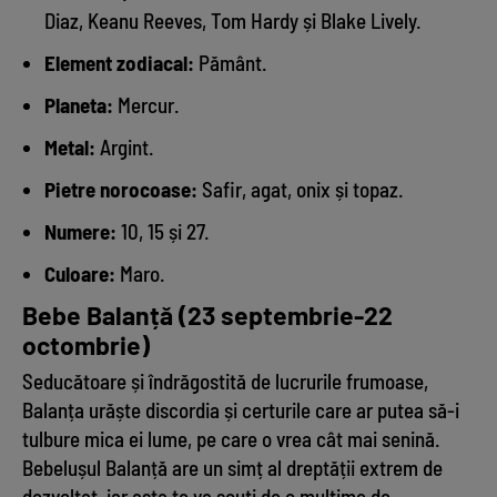
Diaz, Keanu Reeves, Tom Hardy și Blake Lively.
Element zodiacal:
Pământ.
Planeta:
Mercur.
Metal:
Argint.
Pietre norocoase:
Safir, agat, onix și topaz.
Numere:
10, 15 și 27.
Culoare:
Maro.
Bebe Balanță (23 septembrie-22
octombrie)
Seducătoare și îndrăgostită de lucrurile frumoase,
Balanța urăște discordia și certurile care ar putea să-i
tulbure mica ei lume, pe care o vrea cât mai senină.
Bebelușul Balanță are un simț al dreptății extrem de
dezvoltat, iar asta te va scuti de o mulțime de