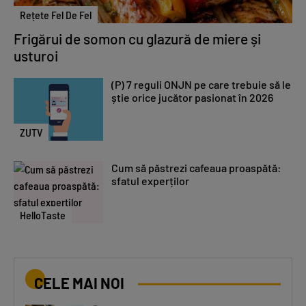
Rețete Fel De Fel
Frigărui de somon cu glazură de miere și
usturoi
(P) 7 reguli ONJN pe care trebuie să le
știe orice jucător pasionat în 2026
ZUTV
Cum să păstrezi cafeaua proaspătă:
sfatul experților
HelloTaste
CELE MAI NOI