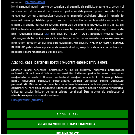
navigarea.
Mai multe detalii
telefon copilului?
Noi si partenerii nostri (retelele de socializare si agentiile de publicitate partenere, precum si
furnizorii nostri de servicii de date analitice) prelucram date pentru a permite website-ului sa
functioneze, pentru a personaliza continutul si anunturile publicitare afisate in functie de
interesele si/sau profilul dvs., pentru a va oferi functionalitati aferente retelelor de socializare
20 iulie, 08:54
si pentru a analiza traficul pe website. Beneficiati de drepturile prevazute de art. 15-22 din
Cum să-l înveți pe copil să spună
GDPR in legatura cu prelucrarea datelor cu caracter personal. Aceste drepturi pot fi exercitate
prin modalitatea indicata
aici
. Prin click pe “ACCEPT TOATE”, acceptati folosirea tuturor
„Nu” fără frică
Tehnologiilor de tip Cookie, care implica inclusiv acceptul dvs. cu privire la stocarea/accesarea
informatiilor de catre Vendor-ii cu care colaboram. Prin click pe “VREAU SA MODIFIC SETARILE
INDIVIDUAL” puteti schimba preferintele in mod individual, mai putin cele legate de cookie strict
necesare pentru functionarea website-ului.
Atât noi, cât și partenerii noștri prelucrăm datele pentru a oferi:
Stocarea și/sau accesarea informațiilor de pe un dispozitiv. Măsurarea performanței
reclamelor. Dezvoltarea și îmbunătățirea serviciilor. Utilizarea profilurilor pentru selectarea
conținutului personalizat. Crearea profilurilor de conținut personalizat. Utilizarea profilurilor
pentru selectarea publicității personalizate. Crearea profilurilor pentru publicitate
personalizată. Măsurarea performanței conținutului. Înțelegerea publicului prin statistici sau
combinații de date din surse diferite. Utilizarea de date limitate pentru a selecta publicitatea.
Utilizarea datelor limitate pentru a selecta conținutul. Date precise de geolocație și
identificarea prin scanarea dispozitivului.
Listă parteneri (furnizori)
ACCEPT TOATE
Sarcină
Familie
VREAU SA MODIFIC SETARILE INDIVIDUAL
Concepție
Parenting 2.0
RESPING TOATE