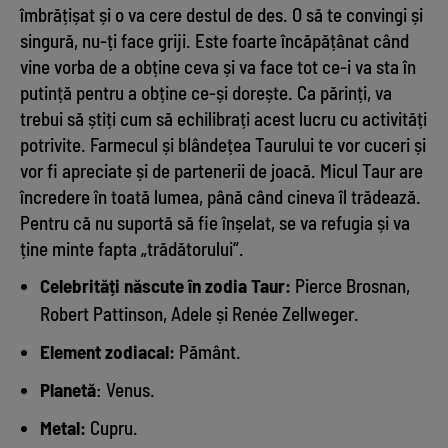
îmbrățișat și o va cere destul de des. O să te convingi și
singură, nu-ți face griji. Este foarte încăpățânat când
vine vorba de a obține ceva și va face tot ce-i va sta în
putință pentru a obține ce-și dorește. Ca părinți, va
trebui să știți cum să echilibrați acest lucru cu activități
potrivite. Farmecul și blândețea Taurului te vor cuceri și
vor fi apreciate și de partenerii de joacă. Micul Taur are
încredere în toată lumea, până când cineva îl trădează.
Pentru că nu suportă să fie înșelat, se va refugia și va
ține minte fapta „trădătorului“.
Celebrități născute în zodia Taur:
Pierce Brosnan,
Robert Pattinson, Adele și Renée Zellweger.
Element zodiacal:
Pământ.
Planetă
: Venus.
Metal:
Cupru.