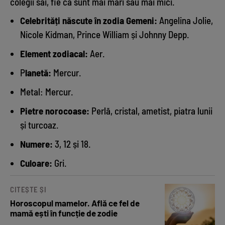
colegii săi, fie că sunt mai mari sau mai mici.
Celebrități născute în zodia Gemeni:
Angelina Jolie,
Nicole Kidman, Prince William și Johnny Depp.
Element zodiacal:
Aer.
P
lanetă:
Mercur.
Metal: Mercur.
Pietre norocoase:
Perlă, cristal, ametist, piatra lunii
și turcoaz.
Numere:
3, 12 și 18.
Culoare:
Gri.
CITEȘTE ȘI
Horoscopul mamelor. Află ce fel de
mamă ești în funcție de zodie