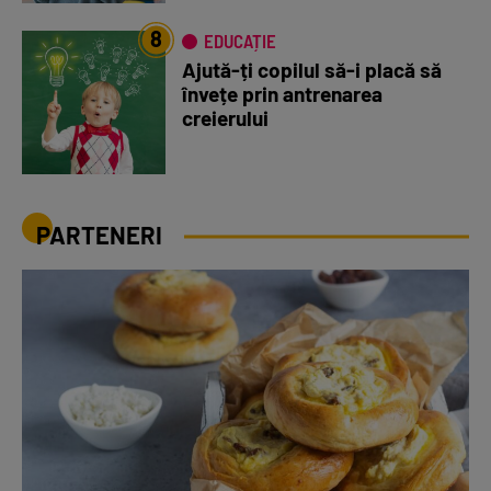
8
EDUCAȚIE
Ajută-ți copilul să-i placă să
învețe prin antrenarea
creierului
PARTENERI