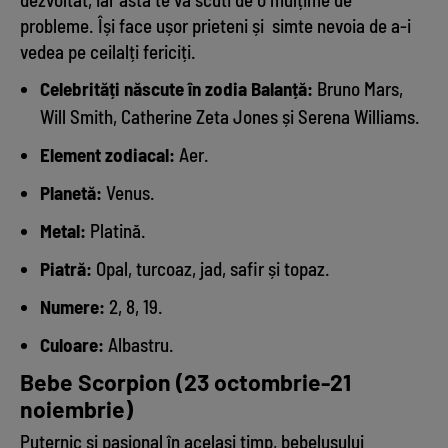
probleme. Își face ușor prieteni și simte nevoia de a-i
vedea pe ceilalți fericiți.
Celebrități născute în zodia Balanță:
Bruno Mars,
Will Smith, Catherine Zeta Jones și Serena Williams.
Element zodiacal:
Aer.
Planetă:
Venus.
Metal:
Platină.
Piatră:
Opal, turcoaz, jad, safir și topaz.
Numere:
2, 8, 19.
Culoare:
Albastru.
Bebe Scorpion (23 octombrie-21
noiembrie)
Puternic și pasional în același timp, bebelușului