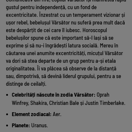
gustul pentru independență, cu un fond de
excentricitate. Înzestrat cu un temperament vizionar și
ușor rebel, bebelușul Vărsător nu suferă prea mult dacă
este despărțit de cei care îl iubesc. Horoscopul
bebelușilor spune că este important să-l lași să se
exprime și să nu-i îngrădești latura socială. Mereu în
căutarea unei anumite excentricități, micuțul Vărsător
va dori să stea departe de un grup pentru a-și etala
originalitatea. Îi va plăcea să observe de la distanță
sau, dimpotrivă, să devină liderul grupului, pentru a se
distinge de ceilalți.
Celebrități născute în zodia Vărsător:
Oprah
Winfrey, Shakira, Christian Bale și Justin Timberlake.
Element zodiacal:
Aer.
Planete:
Uranus.