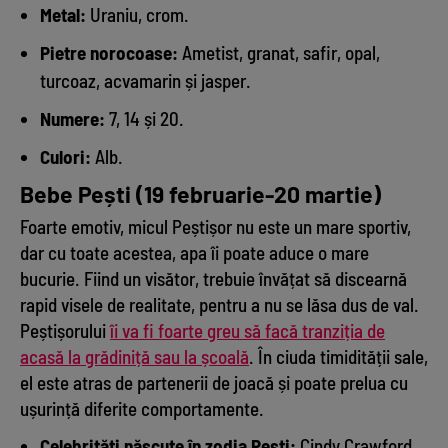
Metal:
Uraniu, crom.
Pietre norocoase:
Ametist, granat, safir, opal,
turcoaz, acvamarin și jasper.
Numere:
7, 14 și 20.
Culori:
Alb.
Bebe Pești (19 februarie-20 martie)
Foarte emotiv, micul Peștișor nu este un mare sportiv,
dar cu toate acestea, apa îi poate aduce o mare
bucurie. Fiind un visător, trebuie învățat să discearnă
rapid visele de realitate, pentru a nu se lăsa dus de val.
Peștișorului
îi va fi foarte greu să facă tranziția de
acasă la grădiniță sau la școală
. În ciuda timidității sale,
el este atras de partenerii de joacă și poate prelua cu
ușurință diferite comportamente.
Celebrități născute în zodia Pești:
Cindy Crawford,