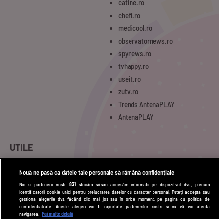
catine.ro
chefi.ro
medicool.ro
observatornews.ro
spynews.ro
tvhappy.ro
useit.ro
zutv.ro
Trends AntenaPLAY
AntenaPLAY
UTILE
Cod deontologic
Nouă ne pasă ca datele tale personale să rămână confidențiale
Termeni și condiții
Noi și partenerii noștri
831
stocăm și/sau accesăm informații pe dispozitivul dvs., precum
identificatorii cookie unici pentru prelucrarea datelor cu caracter personal. Puteți accepta sau
Politica de cookies
gestiona alegerile dvs. făcând clic mai jos sau în orice moment, pe pagina cu politica de
confidențialitate. Aceste alegeri vor fi raportate partenerilor noștri și nu vă vor afecta
Politică de confidențialitate
navigarea.
Mai multe detalii