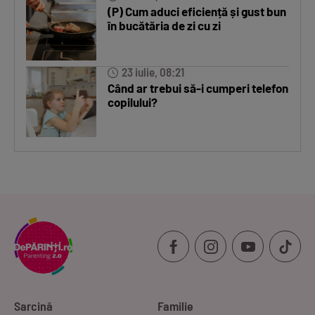
(P) Cum aduci eficiență și gust bun
în bucătăria de zi cu zi
23 iulie, 08:21
Când ar trebui să-i cumperi telefon
copilului?
Sarcină
Familie