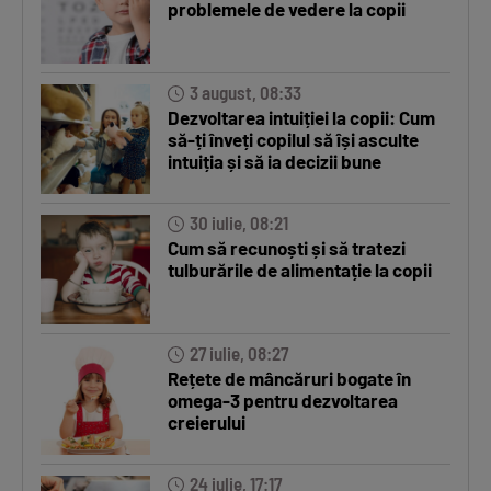
problemele de vedere la copii
3 august, 08:33
Dezvoltarea intuiției la copii: Cum
să-ți înveți copilul să își asculte
intuiția și să ia decizii bune
30 iulie, 08:21
Cum să recunoști și să tratezi
tulburările de alimentație la copii
27 iulie, 08:27
Rețete de mâncăruri bogate în
omega-3 pentru dezvoltarea
creierului
24 iulie, 17:17