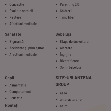
Concepție
Parenting 2.0
Evoluția sarcinii
Călătorii
Naștere
Timp liber
Afecțiuni medicale
Sănătate
Bebeluși
Siguranță
Etape de dezvoltare
Accidente și prim ajutor
Alăptare
Afecțiuni medicale
Îngrijire
Diversificare
Somn bebeluși
Copii
SITE-URI ANTENA
GROUP
Alimentație
Comportament
a1.ro
Educație
antenastars.ro
Noutăți
as.ro