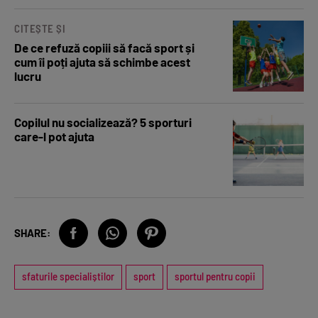
CITEȘTE ȘI
De ce refuză copiii să facă sport și
cum îi poți ajuta să schimbe acest
lucru
Copilul nu socializează? 5 sporturi
care-l pot ajuta
SHARE:
sfaturile specialiștilor
sport
sportul pentru copii