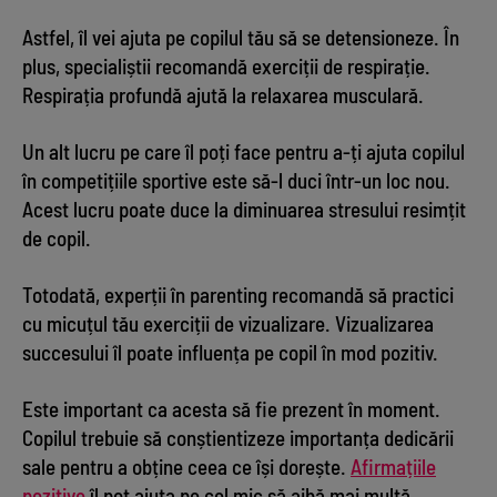
Astfel, îl vei ajuta pe copilul tău să se detensioneze. În
plus, specialiștii recomandă exerciții de respirație.
Respirația profundă ajută la relaxarea musculară.
Un alt lucru pe care îl poți face pentru a-ți ajuta copilul
în competițiile sportive este să-l duci într-un loc nou.
Acest lucru poate duce la diminuarea stresului resimțit
de copil.
Totodată, experții în parenting recomandă să practici
cu micuțul tău exerciții de vizualizare. Vizualizarea
succesului îl poate influența pe copil în mod pozitiv.
Este important ca acesta să fie prezent în moment.
Copilul trebuie să conștientizeze importanța dedicării
sale pentru a obține ceea ce își dorește.
Afirmațiile
pozitive
îl pot ajuta pe cel mic să aibă mai multă