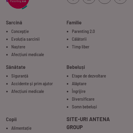
Sarcină
Familie
Concepție
Parenting 2.0
Evoluția sarcinii
Călătorii
Naștere
Timp liber
Afecțiuni medicale
Sănătate
Bebeluși
Siguranță
Etape de dezvoltare
Accidente și prim ajutor
Alăptare
Afecțiuni medicale
Îngrijire
Diversificare
Somn bebeluși
Copii
SITE-URI ANTENA
GROUP
Alimentație