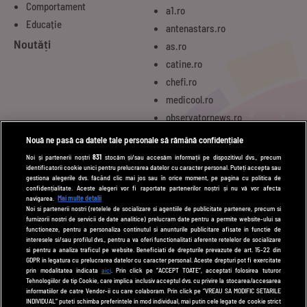
Comportament
a1.ro
Educație
antenastars.ro
Noutăți
as.ro
catine.ro
chefi.ro
medicool.ro
observatornews.ro
spynews.ro
Nouă ne pasă ca datele tale personale să rămână confidențiale
tvhappy.ro
Noi și partenerii noștri
831
stocăm și/sau accesăm informații pe dispozitivul dvs., precum
identificatorii cookie unici pentru prelucrarea datelor cu caracter personal. Puteți accepta sau
useit.ro
gestiona alegerile dvs. făcând clic mai jos sau în orice moment, pe pagina cu politica de
zutv.ro
confidențialitate. Aceste alegeri vor fi raportate partenerilor noștri și nu vă vor afecta
navigarea.
Mai multe detalii
Trends AntenaPLAY
Noi si partenerii nostri (retelele de socializare si agentiile de publicitate partenere, precum si
furnizorii nostri de servicii de date analitice) prelucram date pentru a permite website-ului sa
AntenaPLAY
functioneze, pentru a personaliza continutul si anunturile publicitare afisate in functie de
interesele si/sau profilul dvs., pentru a va oferi functionalitati aferente retelelor de socializare
si pentru a analiza traficul pe website. Beneficiati de drepturile prevazute de art. 15-22 din
GDPR in legatura cu prelucrarea datelor cu caracter personal. Aceste drepturi pot fi exercitate
UTILE
prin modalitatea indicata
aici
. Prin click pe “ACCEPT TOATE”, acceptati folosirea tuturor
Tehnologiilor de tip Cookie, care implica inclusiv acceptul dvs. cu privire la stocarea/accesarea
Cod deontologic
informatiilor de catre Vendor-ii cu care colaboram. Prin click pe “VREAU SA MODIFIC SETARILE
INDIVIDUAL” puteti schimba preferintele in mod individual, mai putin cele legate de cookie strict