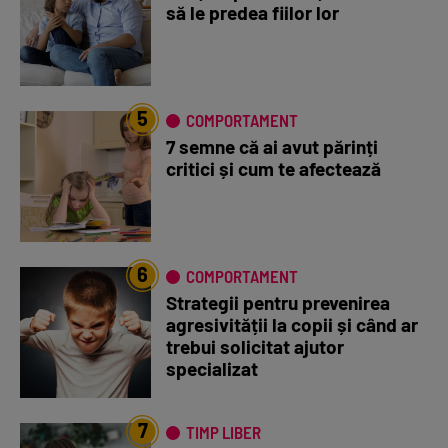
să le predea fiilor lor
5
COMPORTAMENT
7 semne că ai avut părinți
critici și cum te afectează
6
COMPORTAMENT
Strategii pentru prevenirea
agresivității la copii și când ar
trebui solicitat ajutor
specializat
7
TIMP LIBER