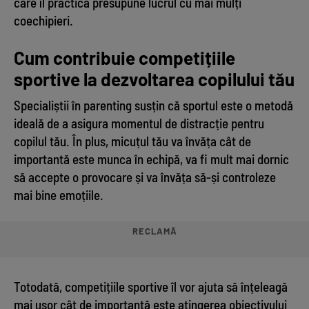
care îl practică presupune lucrul cu mai mulți
coechipieri.
Cum contribuie competițiile
sportive la dezvoltarea copilului tău
Specialiștii în parenting susțin că sportul este o metodă
ideală de a asigura momentul de distracție pentru
copilul tău. În plus, micuțul tău va învăța cât de
importantă este munca în echipă, va fi mult mai dornic
să accepte o provocare și va învăța să-și controleze
mai bine emoțiile.
RECLAMĂ
Totodată, competițiile sportive îl vor ajuta să înțeleagă
mai ușor cât de importantă este atingerea obiectivului