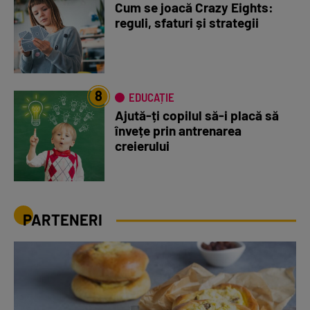
Cum se joacă Crazy Eights:
reguli, sfaturi și strategii
8
EDUCAȚIE
Ajută-ți copilul să-i placă să
învețe prin antrenarea
creierului
PARTENERI