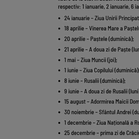
respectiv: 1 ianuarie, 2 ianuarie, 6 ia
24 ianuarie – Ziua Unirii Principa
18 aprilie – Vinerea Mare a Paștelu
20 aprilie – Paștele (duminică);
21 aprilie – A doua zi de Paște (lun
1 mai – Ziua Muncii (joi);
1 iunie – Ziua Copilului (duminică)
8 iunie – Rusalii (duminică);
9 iunie – A doua zi de Rusalii (luni
15 august – Adormirea Maicii Domn
30 noiembrie – Sfântul Andrei (d
1 decembrie – Ziua Națională a Ro
25 decembrie – prima zi de Crăciu