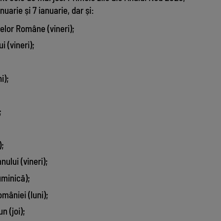
nuarie și 7 ianuarie, dar și:
telor Române (vineri);
i (vineri);
i);
;
);
ului (vineri);
uminică);
mâniei (luni);
n (joi);