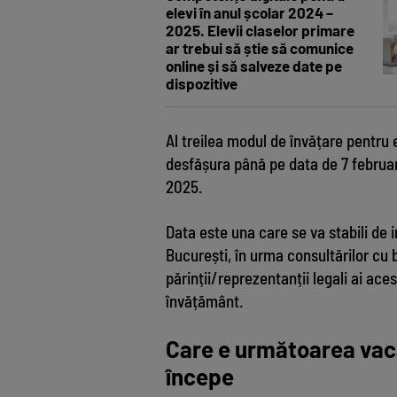
elevi în anul școlar 2024 –
2025. Elevii claselor primare
ar trebui să știe să comunice
online și să salveze date pe
dispozitive
Al treilea modul de învățare pentru 
desfășura până pe data de 7 februar
2025.
Data este una care se va stabili de 
București, în urma consultărilor cu b
părinții/reprezentanții legali ai aces
învățământ.
Care e următoarea vaca
începe