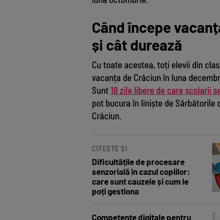
Când începe vacanța
și cât durează
Cu toate acestea, toți elevii din clas
vacanța de Crăciun în luna decembri
Sunt
18 zile libere de care școlarii 
pot bucura în liniște de Sărbătorile 
Crăciun.
CITEȘTE ȘI
Dificultățile de procesare
senzorială în cazul copiilor:
care sunt cauzele și cum le
poți gestiona
Competențe digitale pentru