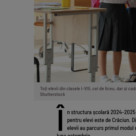
Toți elevii din clasele I-VIII, cei de liceu, dar și
Shutterstock
Î
n structura școlară 2024-2025
pentru elevi este de Crăciun. D
elevii au parcurs primul modul 
luna octombrie.