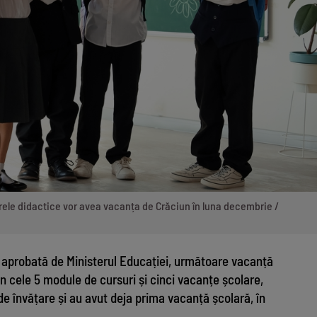
 cadrele didactice vor avea vacanța de Crăciun în luna decembrie /
 aprobată de Ministerul Educației, următoare vacanță
in cele 5 module de cursuri și cinci vacanțe școlare,
de învățare și au avut deja prima vacanță școlară, în