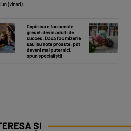
un (vineri).
Comportamente
Copiii care fac aceste
greșeli devin adulți de
succes. Dacă fac mizerie
sau iau note proaste, pot
deveni mai puternici,
spun specialiștii
TERESA ȘI