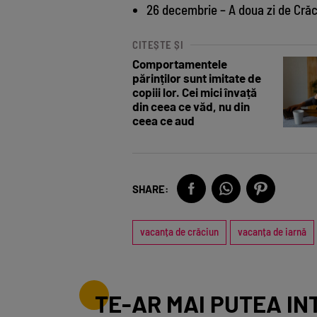
26 decembrie – A doua zi de Crăci
CITEȘTE ȘI
Comportamentele
părinților sunt imitate de
copiii lor. Cei mici învață
din ceea ce văd, nu din
ceea ce aud
SHARE:
vacanța de crăciun
vacanța de iarnă
TE-AR MAI PUTEA IN