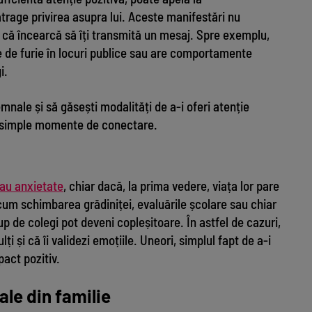
rage privirea asupra lui. Aceste manifestări nu
 că încearcă să îți transmită un mesaj. Spre exemplu,
e de furie în locuri publice sau are comportamente
i.
nale și să găsești modalități de a-i oferi atenție
au simple momente de conectare.
sau anxietate
, chiar dacă, la prima vedere, viața lor pare
precum schimbarea grădiniței, evaluările școlare sau chiar
up de colegi pot deveni copleșitoare. În astfel de cazuri,
lți și că îi validezi emoțiile. Uneori, simplul fapt de a-i
act pozitiv.
e din familie