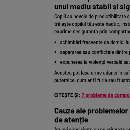
unui mediu stabil și si
Copiii au nevoie de predictibilitate ș
trăiește copilul tău este haotic, insta
exprime nesiguranța prin comporta
schimbări frecvente de domiciliu
separarea sau conflictele dintre p
expunerea la violență verbală sau 
Acestea pot lăsa urme adânci în sufl
puternice, cum ar fi furia sau frustr
CITEȘTE ȘI:
7 probleme de comport
Cauze ale problemelor
de atenție
Atunci când simte că nu primește suf