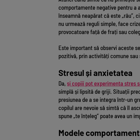
comportamente negative pentru a at
înseamnă neapărat că este „rău”, ci
nu urmează reguli simple, face criz
provocatoare față de frați sau coleg
Este important să observi aceste sem
pozitivă, prin activități comune s
Stresul și anxietatea
Da,
și copiii pot experimenta stres 
simplă și lipsită de griji. Situații 
presiunea de a se integra într-un gr
copilul are nevoie să simtă că îl ascu
spune „te înțeleg” poate avea un imp
Modele comportamental