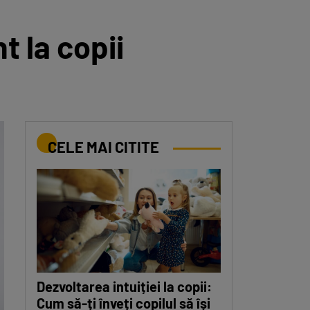
 la copii
CELE MAI CITITE
Dezvoltarea intuiției la copii:
Cum să-ți înveți copilul să își