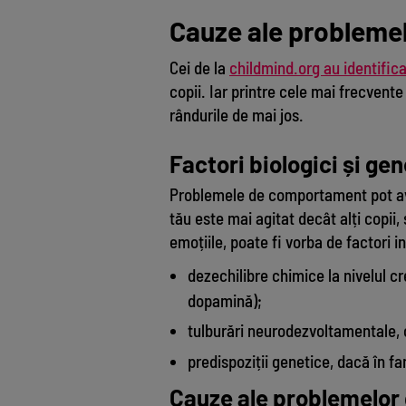
Cauze ale probleme
Cei de la
childmind.org au identifica
copii. Iar printre cele mai frecven
rândurile de mai jos.
Factori biologici și gen
Problemele de comportament pot ave
tău este mai agitat decât alți copii,
emoțiile, poate fi vorba de factori 
dezechilibre chimice la nivelul c
dopamină);
tulburări neurodezvoltamentale, 
predispoziții genetice, dacă în fa
Cauze ale problemelor