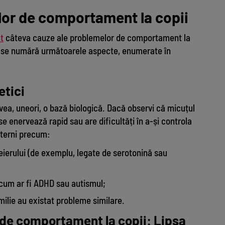
lor de comportament la copii
t
câteva cauze ale problemelor de comportament la
te se numără următoarele aspecte, enumerate în
etici
a, uneori, o bază biologică. Dacă observi că micuțul
 se enervează rapid sau are dificultăți în a-și controla
interni precum:
reierului (de exemplu, legate de serotonină sau
cum ar fi ADHD sau autismul;
milie au existat probleme similare.
 de comportament la copii: Lipsa