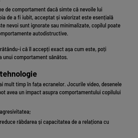
me de comportament dacă simte că nevoile lui
a de a fi iubit, acceptat și valorizat este esențială
te nevoi sunt ignorate sau minimalizate, copilul poate
 comportamente autodistructive.
arătându-i că îl accepți exact așa cum este, poți
rea unui comportament sănătos.
 tehnologie
mai mult timp în fața ecranelor. Jocurile video, desenele
n pot avea un impact asupra comportamentului copilului
 agresivitatea;
reduce răbdarea și capacitatea de a relaționa cu