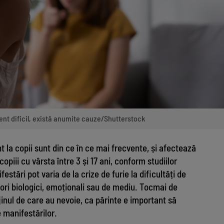
ent dificil, există anumite cauze/Shutterstock
la copii sunt din ce în ce mai frecvente, și afectează
piii cu vârsta între 3 și 17 ani, conform studiilor
estări pot varia de la crize de furie la dificultăți de
ctori biologici, emoționali sau de mediu. Tocmai de
ijinul de care au nevoie, ca părinte e important să
e manifestărilor.