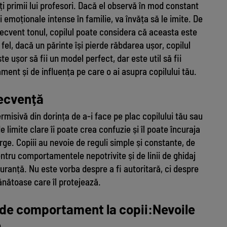
teți primii lui profesori. Dacă el observă în mod constant
emoționale intense în familie, va învăța să le imite. De
recvent tonul, copilul poate considera că aceasta este
l, dacă un părinte își pierde răbdarea ușor, copilul
 ușor să fii un model perfect, dar este util să fii
ent și de influența pe care o ai asupra copilului tău.
secvență
rmisivă din dorința de a-i face pe plac copilului tău sau
de limite clare îi poate crea confuzie și îl poate încuraja
ge. Copiii au nevoie de reguli simple și constante, de
ntru comportamentele nepotrivite și de linii de ghidaj
uranță. Nu este vorba despre a fi autoritară, ci despre
sănătoase care îl protejează.
 de comportament la copii:Nevoile
e