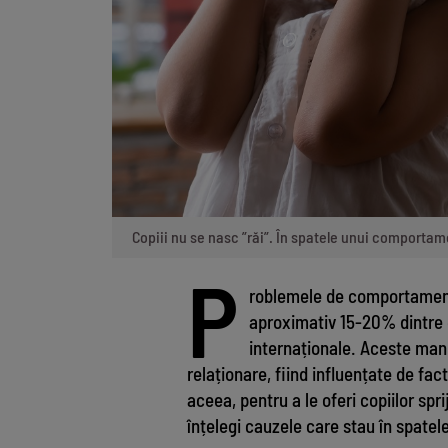
Copiii nu se nasc ”răi”. În spatele unui comportam
P
roblemele de comportament 
aproximativ 15-20% dintre co
internaționale. Aceste manif
relaționare, fiind influențate de fa
aceea, pentru a le oferi copiilor spr
înțelegi cauzele care stau în spatel