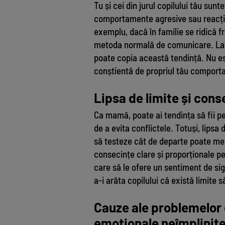
Tu și cei din jurul copilului tău sun
comportamente agresive sau reacții 
exemplu, dacă în familie se ridică f
metoda normală de comunicare. La fe
poate copia această tendință. Nu este
conștientă de propriul tău comportam
Lipsa de limite și con
Ca mamă, poate ai tendința să fii pe
de a evita conflictele. Totuși, lipsa 
să testeze cât de departe poate mer
consecințe clare și proporționale pe
care să le ofere un sentiment de sig
a-i arăta copilului că există limite 
Cauze ale problemelor
emoționale neîmplinit