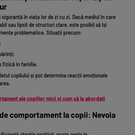
gur
i siguranță în viața lor de zi cu zi. Dacă mediul în care
bil sau lipsit de structuri clare, este posibil să își
mente problematice. Situații precum:
;
ărinți;
fizică în familie.
etul copilului și pot determina reacții emoționale
area.
ament ale copiilor mici și cum să le abordați
 de comportament la copii: Nevoia
icientă atenție pozitivă, poate apela la