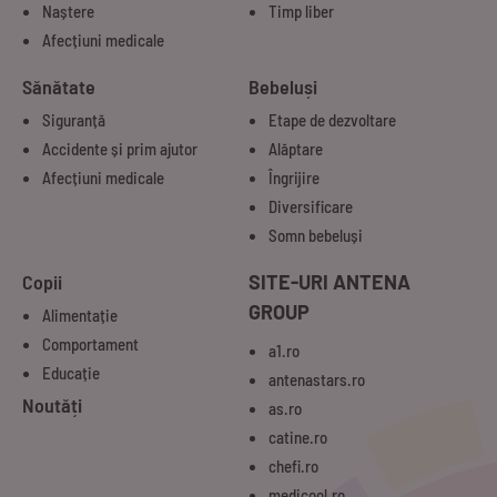
Naștere
Timp liber
Afecțiuni medicale
Sănătate
Bebeluși
Siguranță
Etape de dezvoltare
Accidente și prim ajutor
Alăptare
Afecțiuni medicale
Îngrijire
Diversificare
Somn bebeluși
Copii
SITE-URI ANTENA
GROUP
Alimentație
Comportament
a1.ro
Educație
antenastars.ro
Noutăți
as.ro
catine.ro
chefi.ro
medicool.ro