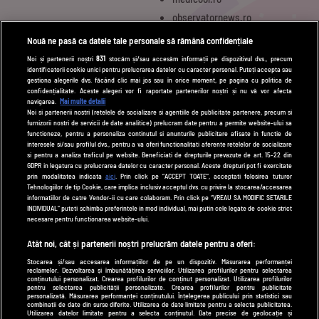
observatornews.ro
spynews.ro
Nouă ne pasă ca datele tale personale să rămână confidențiale
tvhappy.ro
Noi și partenerii noștri
831
stocăm și/sau accesăm informații pe dispozitivul dvs., precum
identificatorii cookie unici pentru prelucrarea datelor cu caracter personal. Puteți accepta sau
useit.ro
gestiona alegerile dvs. făcând clic mai jos sau în orice moment, pe pagina cu politica de
zutv.ro
confidențialitate. Aceste alegeri vor fi raportate partenerilor noștri și nu vă vor afecta
navigarea.
Mai multe detalii
Trends AntenaPLAY
Noi si partenerii nostri (retelele de socializare si agentiile de publicitate partenere, precum si
furnizorii nostri de servicii de date analitice) prelucram date pentru a permite website-ului sa
AntenaPLAY
functioneze, pentru a personaliza continutul si anunturile publicitare afisate in functie de
interesele si/sau profilul dvs., pentru a va oferi functionalitati aferente retelelor de socializare
si pentru a analiza traficul pe website. Beneficiati de drepturile prevazute de art. 15-22 din
GDPR in legatura cu prelucrarea datelor cu caracter personal. Aceste drepturi pot fi exercitate
UTILE
prin modalitatea indicata
aici
. Prin click pe “ACCEPT TOATE”, acceptati folosirea tuturor
Tehnologiilor de tip Cookie, care implica inclusiv acceptul dvs. cu privire la stocarea/accesarea
Cod deontologic
informatiilor de catre Vendor-ii cu care colaboram. Prin click pe “VREAU SA MODIFIC SETARILE
INDIVIDUAL” puteti schimba preferintele in mod individual, mai putin cele legate de cookie strict
Termeni și condiții
necesare pentru functionarea website-ului.
Politica de cookies
Atât noi, cât și partenerii noștri prelucrăm datele pentru a oferi:
Stocarea și/sau accesarea informațiilor de pe un dispozitiv. Măsurarea performanței
Politică de confidențialitate
reclamelor. Dezvoltarea și îmbunătățirea serviciilor. Utilizarea profilurilor pentru selectarea
conținutului personalizat. Crearea profilurilor de conținut personalizat. Utilizarea profilurilor
Contact
pentru selectarea publicității personalizate. Crearea profilurilor pentru publicitate
personalizată. Măsurarea performanței conținutului. Înțelegerea publicului prin statistici sau
combinații de date din surse diferite. Utilizarea de date limitate pentru a selecta publicitatea.
Utilizarea datelor limitate pentru a selecta conținutul. Date precise de geolocație și