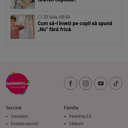
20 iulie, 08:54
Cum să-l înveți pe copil să spună
„Nu” fără frică
Sarcină
Familie
Concepție
Parenting 2.0
Evoluția sarcinii
Călătorii