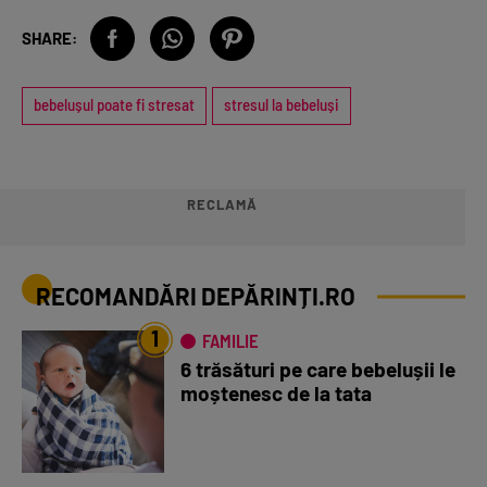
SHARE:
bebelușul poate fi stresat
stresul la bebeluși
RECLAMĂ
RECOMANDĂRI DEPĂRINȚI.RO
1
FAMILIE
6 trăsături pe care bebelușii le
moștenesc de la tata