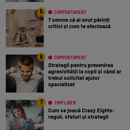
5
COMPORTAMENT
7 semne că ai avut părinți
critici și cum te afectează
6
COMPORTAMENT
Strategii pentru prevenirea
agresivității la copii și când ar
trebui solicitat ajutor
specializat
7
TIMP LIBER
Cum se joacă Crazy Eights:
reguli, sfaturi și strategii