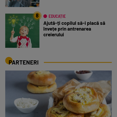
8
EDUCAȚIE
Ajută-ți copilul să-i placă să
învețe prin antrenarea
creierului
PARTENERI