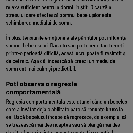
relaxa suficient pentru a dormi liniștit. O cauză a
stresului care afectează somnul bebelușilor este
schimbarea mediului de somn.
În plus, tensiunile emoționale ale părinților pot influența
somnul bebelușului. Dacă tu sau partenerul tău treceți
printr-o perioadă dificilă, acest lucru poate fi resimțit și
de cel mic. Așa că, încearcă să creezi un mediu de
somn cât mai calm și predictibil.
Poți observa o regresie
comportamentală
Regresia comportamentală este atunci când un bebeluș
care a învățat deja o abilitate pare să renunțe brusc la
ea. Dacă bebelușul începe să regreseze, de exemplu, să
se trezească mai des noaptea sau să plângă mai des
decât o făcea înainte, aceasta poate fi o reacție la