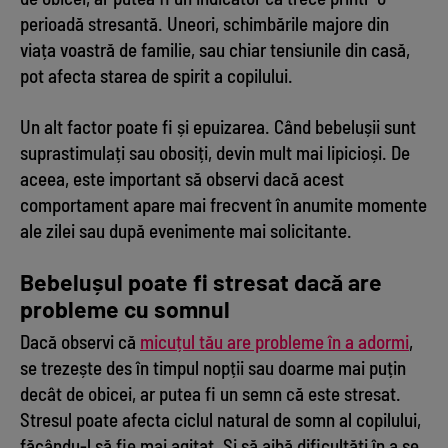
perioadă stresantă. Uneori, schimbările majore din
viața voastră de familie, sau chiar tensiunile din casă,
pot afecta starea de spirit a copilului.
Un alt factor poate fi și epuizarea. Când bebelușii sunt
suprastimulați sau obosiți, devin mult mai lipicioși. De
aceea, este important să observi dacă acest
comportament apare mai frecvent în anumite momente
ale zilei sau după evenimente mai solicitante.
Bebelușul poate fi stresat dacă are
probleme cu somnul
Dacă observi că
micuțul tău are probleme în a adormi
,
se trezește des în timpul nopții sau doarme mai puțin
decât de obicei, ar putea fi un semn că este stresat.
Stresul poate afecta ciclul natural de somn al copilului,
făcându-l să fie mai agitat. Și să aibă dificultăți în a se