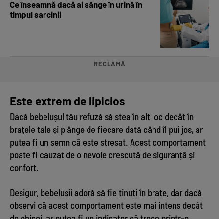
Ce înseamnă dacă ai sânge în urină în
timpul sarcinii
RECLAMĂ
Este extrem de lipicios
Dacă bebelușul tău refuză să stea în alt loc decât în
brațele tale și plânge de fiecare dată când îl pui jos, ar
putea fi un semn că este stresat. Acest comportament
poate fi cauzat de o nevoie crescută de siguranță și
confort.
Desigur, bebelușii adoră să fie ținuți în brațe, dar dacă
observi că acest comportament este mai intens decât
de obicei, ar putea fi un indicator că trece printr-o