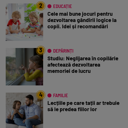
2
EDUCAȚIE
Cele mai bune jocuri pentru
dezvoltarea gândirii logice la
copii. Idei și recomandări
3
DEPĂRINȚI
Studiu: Neglijarea în copilărie
afectează dezvoltarea
memoriei de lucru
4
FAMILIE
Lecțiile pe care tații ar trebuie
să le predea fiilor lor