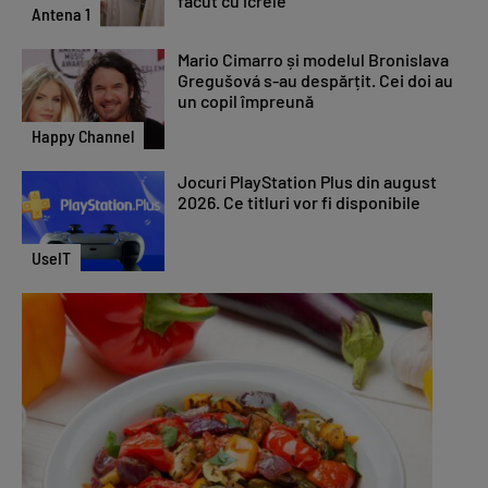
făcut cu icrele
Antena 1
Mario Cimarro și modelul Bronislava
Gregušová s-au despărțit. Cei doi au
un copil împreună
Happy Channel
Jocuri PlayStation Plus din august
2026. Ce titluri vor fi disponibile
UseIT