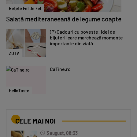
Rețete Fel De Fel
Salată mediteraneeană de legume coapte
(P) Cadouri cu poveste: idei de
bijuterii care marchează momente
importante din viață
ZUTV
CaTine.ro
HelloTaste
CELE MAI NOI
3 august, 08:33