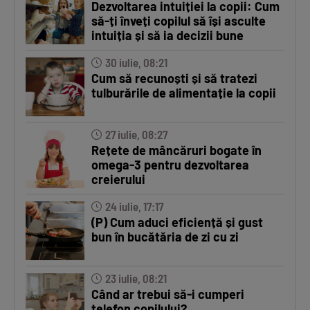
Dezvoltarea intuiției la copii: Cum
să-ți înveți copilul să își asculte
intuiția și să ia decizii bune
30 iulie, 08:21
Cum să recunoști și să tratezi
tulburările de alimentație la copii
27 iulie, 08:27
Rețete de mâncăruri bogate în
omega-3 pentru dezvoltarea
creierului
24 iulie, 17:17
(P) Cum aduci eficiență și gust
bun în bucătăria de zi cu zi
23 iulie, 08:21
Când ar trebui să-i cumperi
telefon copilului?