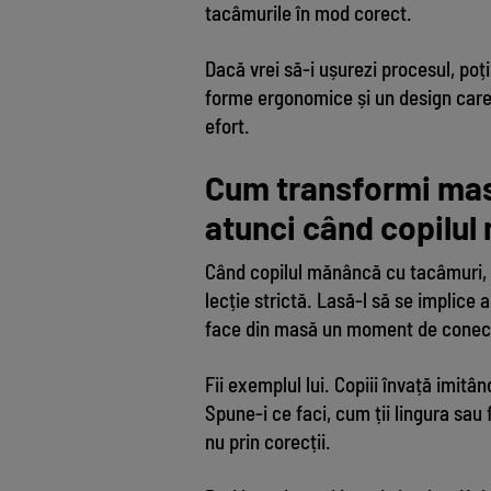
tacâmurile în mod corect.
Dacă vrei să-i ușurezi procesul, po
forme ergonomice și un design care 
efort.
Cum transformi masa
atunci când copilu
Când copilul mănâncă cu tacâmuri, p
lecție strictă. Lasă-l să se implice 
face din masă un moment de conect
Fii exemplul lui. Copiii învață imitâ
Spune-i ce faci, cum ții lingura sau f
nu prin corecții.