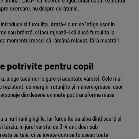
le prindă. Lasă-l să încerce singur, chiar dacă rezultatul
spre exersare, nu despre curățenie.
introduce și furculița. Arată-i cum se înfige ușor în
me sau brânză, și încurajează-l să ducă furculița la
e ca momentul mesei să rămână relaxat, fără mustrări
e potrivite pentru copil
ră, alege tacâmuri sigure și adaptate vârstei. Cele mai
ic rezistent, cu margini rotunjite și mânere groase, ușor
 personaje din desene animate pot transforma masa
a nu-i răni gingiile, iar furculița să aibă dinți scurți și
ai târziu, în jurul vârstei de 3-4 ani, doar sub
 este să taie, ci să învețe cum se folosesc toate