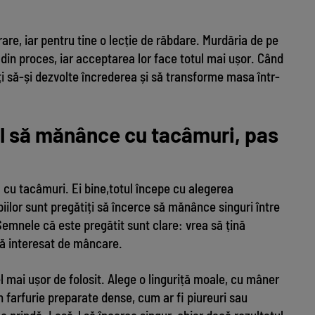
rare, iar pentru tine o lecție de răbdare. Murdăria de pe
din proces, iar acceptarea lor face totul mai ușor. Când
juți să-și dezvolte încrederea și să transforme masa într-
ul să mănânce cu tacâmuri, pas
cu tacâmuri. Ei bine,totul începe cu alegerea
iilor sunt pregătiți să încerce să mănânce singuri între
. Semnele că este pregătit sunt clare: vrea să țină
tă interesat de mâncare.
l mai ușor de folosit. Alege o linguriță moale, cu mâner
în farfurie preparate dense, cum ar fi piureuri sau