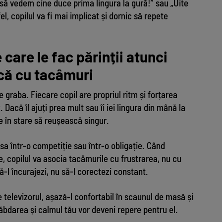
i să vedem cine duce prima lingura la gură!” sau „Uite
l, copilul va fi mai implicat și dornic să repete
 care le fac părinții atunci
că cu tacâmuri
 graba. Fiecare copil are propriul ritm și forțarea
 Dacă îl ajuți prea mult sau îi iei lingura din mână la
 e în stare să reușească singur.
a într-o competiție sau într-o obligație. Când
, copilul va asocia tacâmurile cu frustrarea, nu cu
-l încurajezi, nu să-l corectezi constant.
televizorul, așază-l confortabil în scaunul de masă și
ăbdarea și calmul tău vor deveni repere pentru el.