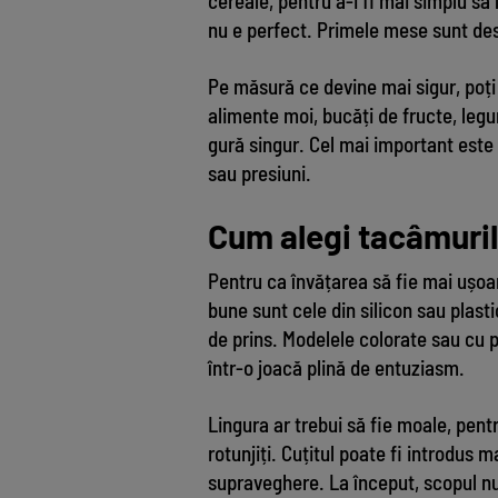
cereale, pentru a-i fi mai simplu să 
nu e perfect. Primele mese sunt de
Pe măsură ce devine mai sigur, poți 
alimente moi, bucăți de fructe, legu
gură singur. Cel mai important est
sau presiuni.
Cum alegi tacâmuril
Pentru ca învățarea să fie mai ușoa
bune sunt cele din silicon sau plast
de prins. Modelele colorate sau cu
într-o joacă plină de entuziasm.
Lingura ar trebui să fie moale, pentru 
rotunjiți. Cuțitul poate fi introdus m
supraveghere. La început, scopul nu