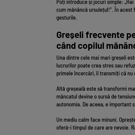
Poți introduce și jocuri simple: „Ha
cum mănâncă ursulețul!”. În acest fe
gesturile.
Greșeli frecvente pe
când copilul mănân
Una dintre cele mai mari greșeli este
lucrurilor poate crea stres sau refuz.
primele încercări, îi transmiți că nu
Altă greșeală este să transformi mas
mâncatul devine o sursă de tensiune
autonomia. De aceea, e important să
Un mediu calm face minuni. Oprește 
oferă-i timpul de care are nevoie. R