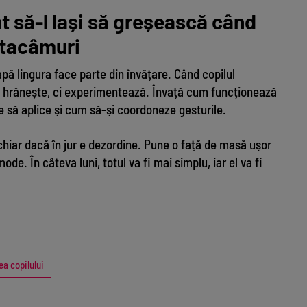
t să-l lași să greșească când
 tacâmuri
pă lingura face parte din învățare. Când copilul
 hrănește, ci experimentează. Învață cum funcționează
ie să aplice și cum să-și coordoneze gesturile.
chiar dacă în jur e dezordine. Pune o față de masă ușor
de. În câteva luni, totul va fi mai simplu, iar el va fi
ea copilului