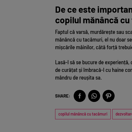
De ce este importan
copilul mănâncă cu
Faptul că varsă, murdărește sau sca
mănâncă cu tacâmuri, el nu doar se
mișcările mâinilor, câtă forță trebu
Lasă-l să se bucure de experiență, 
de curățat și îmbracă-l cu haine como
mândru de reușita sa.
SHARE:
copilul mănâncă cu tacâmuri
dezvoltar