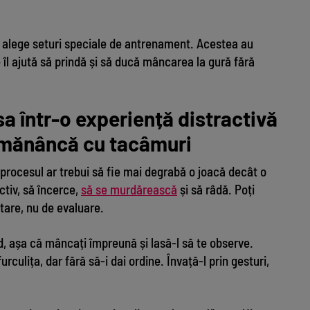
ți alege seturi speciale de antrenament. Acestea au
îl ajută să prindă și să ducă mâncarea la gură fără
 într-o experiență distractivă
l mănâncă cu tacâmuri
rocesul ar trebui să fie mai degrabă o joacă decât o
activ, să încerce,
să se murdărească
și să râdă. Poți
are, nu de evaluare.
nd, așa că mâncați împreună și lasă-l să te observe.
urculița, dar fără să-i dai ordine. Învață-l prin gesturi,