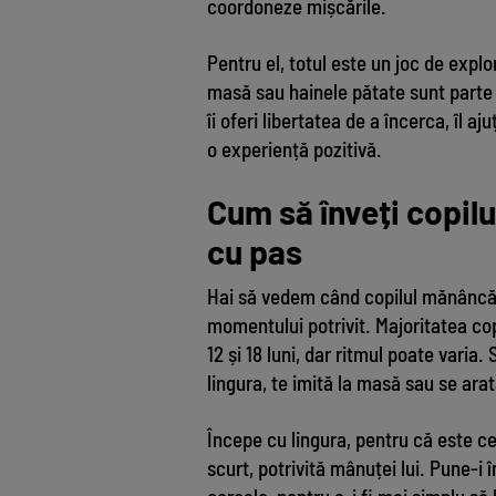
coordoneze mișcările.
Pentru el, totul este un joc de explo
masă sau hainele pătate sunt parte 
îi oferi libertatea de a încerca, îl a
o experiență pozitivă.
Cum să înveți copil
cu pas
Hai să vedem când copilul mănâncă 
momentului potrivit. Majoritatea cop
12 și 18 luni, dar ritmul poate varia
lingura, te imită la masă sau se ara
Începe cu lingura, pentru că este ce
scurt, potrivită mânuței lui. Pune-i 