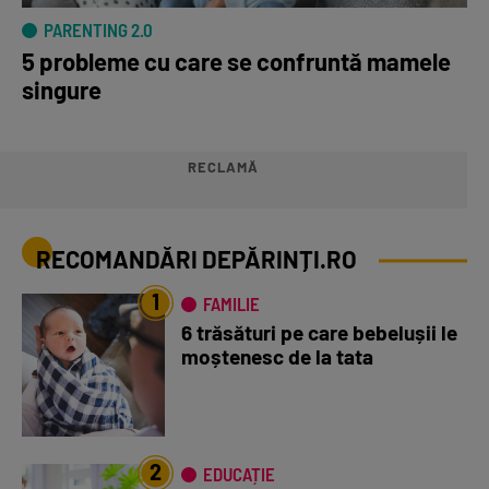
PARENTING 2.0
5 probleme cu care se confruntă mamele
singure
RECLAMĂ
RECOMANDĂRI DEPĂRINȚI.RO
1
FAMILIE
6 trăsături pe care bebelușii le
moștenesc de la tata
2
EDUCAȚIE