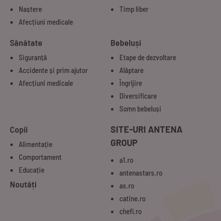
Naștere
Timp liber
Afecțiuni medicale
Sănătate
Bebeluși
Siguranță
Etape de dezvoltare
Accidente și prim ajutor
Alăptare
Afecțiuni medicale
Îngrijire
Diversificare
Somn bebeluși
Copii
SITE-URI ANTENA
GROUP
Alimentație
Comportament
a1.ro
Educație
antenastars.ro
Noutăți
as.ro
catine.ro
chefi.ro