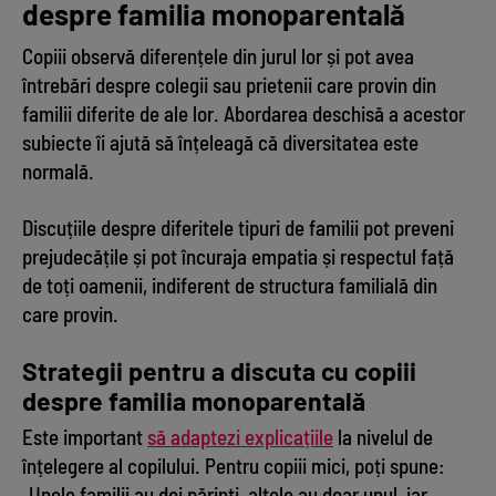
despre familia monoparentală
Copiii observă diferențele din jurul lor și pot avea
întrebări despre colegii sau prietenii care provin din
familii diferite de ale lor. Abordarea deschisă a acestor
subiecte îi ajută să înțeleagă că diversitatea este
normală.
Discuțiile despre diferitele tipuri de familii pot preveni
prejudecățile și pot încuraja empatia și respectul față
de toți oamenii, indiferent de structura familială din
care provin.
Strategii pentru a discuta cu copiii
despre familia monoparentală
Este important
să adaptezi explicațiile
la nivelul de
înțelegere al copilului. Pentru copiii mici, poți spune:
„Unele familii au doi părinți, altele au doar unul, iar