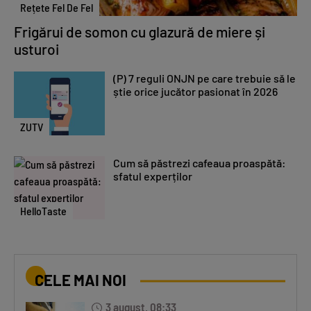
Rețete Fel De Fel
Frigărui de somon cu glazură de miere și
usturoi
(P) 7 reguli ONJN pe care trebuie să le
știe orice jucător pasionat în 2026
ZUTV
Cum să păstrezi cafeaua proaspătă:
sfatul experților
HelloTaste
CELE MAI NOI
3 august, 08:33