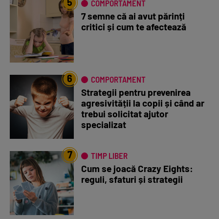
5
COMPORTAMENT
7 semne că ai avut părinți
critici și cum te afectează
6
COMPORTAMENT
Strategii pentru prevenirea
agresivității la copii și când ar
trebui solicitat ajutor
specializat
7
TIMP LIBER
Cum se joacă Crazy Eights:
reguli, sfaturi și strategii