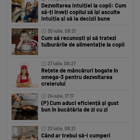
Dezvoltarea intuiției la copii: Cum
să-ți înveți copilul să își asculte
intuiția și să ia decizii bune
30 iulie, 08:21
Cum să recunoști și să tratezi
tulburările de alimentație la copii
27 iulie, 08:27
Rețete de mâncăruri bogate în
omega-3 pentru dezvoltarea
creierului
24 iulie, 17:17
(P) Cum aduci eficiență și gust
bun în bucătăria de zi cu zi
23 iulie, 08:21
Când ar trebui să-i cumperi