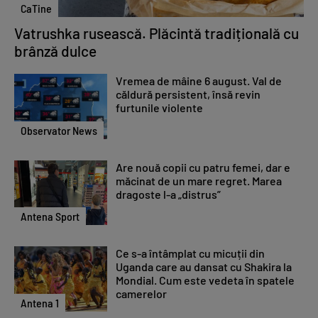
CaTine
Vatrushka rusească. Plăcintă tradițională cu
brânză dulce
Vremea de mâine 6 august. Val de
căldură persistent, însă revin
furtunile violente
Observator News
Are nouă copii cu patru femei, dar e
măcinat de un mare regret. Marea
dragoste l-a „distrus”
Antena Sport
Ce s-a întâmplat cu micuții din
Uganda care au dansat cu Shakira la
Mondial. Cum este vedeta în spatele
camerelor
Antena 1