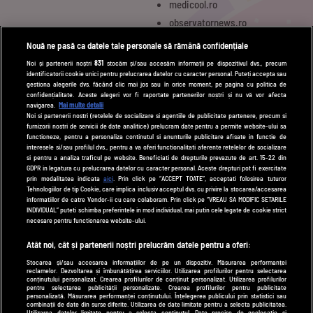
medicool.ro
observatornews.ro
spynews.ro
Nouă ne pasă ca datele tale personale să rămână confidențiale
tvhappy.ro
Noi și partenerii noștri
831
stocăm și/sau accesăm informații pe dispozitivul dvs., precum
identificatorii cookie unici pentru prelucrarea datelor cu caracter personal. Puteți accepta sau
useit.ro
gestiona alegerile dvs. făcând clic mai jos sau în orice moment, pe pagina cu politica de
zutv.ro
confidențialitate. Aceste alegeri vor fi raportate partenerilor noștri și nu vă vor afecta
navigarea.
Mai multe detalii
Trends AntenaPLAY
Noi si partenerii nostri (retelele de socializare si agentiile de publicitate partenere, precum si
furnizorii nostri de servicii de date analitice) prelucram date pentru a permite website-ului sa
AntenaPLAY
functioneze, pentru a personaliza continutul si anunturile publicitare afisate in functie de
interesele si/sau profilul dvs., pentru a va oferi functionalitati aferente retelelor de socializare
si pentru a analiza traficul pe website. Beneficiati de drepturile prevazute de art. 15-22 din
GDPR in legatura cu prelucrarea datelor cu caracter personal. Aceste drepturi pot fi exercitate
UTILE
prin modalitatea indicata
aici
. Prin click pe “ACCEPT TOATE”, acceptati folosirea tuturor
Tehnologiilor de tip Cookie, care implica inclusiv acceptul dvs. cu privire la stocarea/accesarea
Cod deontologic
informatiilor de catre Vendor-ii cu care colaboram. Prin click pe “VREAU SA MODIFIC SETARILE
INDIVIDUAL” puteti schimba preferintele in mod individual, mai putin cele legate de cookie strict
Termeni și condiții
necesare pentru functionarea website-ului.
Politica de cookies
Atât noi, cât și partenerii noștri prelucrăm datele pentru a oferi:
Stocarea și/sau accesarea informațiilor de pe un dispozitiv. Măsurarea performanței
Politică de confidențialitate
reclamelor. Dezvoltarea și îmbunătățirea serviciilor. Utilizarea profilurilor pentru selectarea
conținutului personalizat. Crearea profilurilor de conținut personalizat. Utilizarea profilurilor
Contact
pentru selectarea publicității personalizate. Crearea profilurilor pentru publicitate
personalizată. Măsurarea performanței conținutului. Înțelegerea publicului prin statistici sau
combinații de date din surse diferite. Utilizarea de date limitate pentru a selecta publicitatea.
Utilizarea datelor limitate pentru a selecta conținutul. Date precise de geolocație și