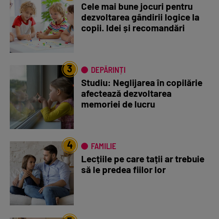
Cele mai bune jocuri pentru
dezvoltarea gândirii logice la
copii. Idei și recomandări
3
DEPĂRINȚI
Studiu: Neglijarea în copilărie
afectează dezvoltarea
memoriei de lucru
4
FAMILIE
Lecțiile pe care tații ar trebuie
să le predea fiilor lor