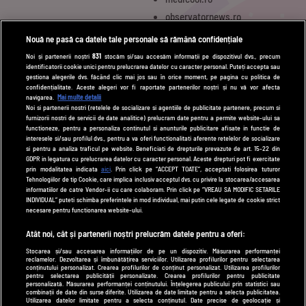
observatornews.ro
spynews.ro
Nouă ne pasă ca datele tale personale să rămână confidențiale
tvhappy.ro
Noi și partenerii noștri
831
stocăm și/sau accesăm informații pe dispozitivul dvs., precum
identificatorii cookie unici pentru prelucrarea datelor cu caracter personal. Puteți accepta sau
useit.ro
gestiona alegerile dvs. făcând clic mai jos sau în orice moment, pe pagina cu politica de
zutv.ro
confidențialitate. Aceste alegeri vor fi raportate partenerilor noștri și nu vă vor afecta
navigarea.
Mai multe detalii
Trends AntenaPLAY
Noi si partenerii nostri (retelele de socializare si agentiile de publicitate partenere, precum si
furnizorii nostri de servicii de date analitice) prelucram date pentru a permite website-ului sa
AntenaPLAY
functioneze, pentru a personaliza continutul si anunturile publicitare afisate in functie de
interesele si/sau profilul dvs., pentru a va oferi functionalitati aferente retelelor de socializare
si pentru a analiza traficul pe website. Beneficiati de drepturile prevazute de art. 15-22 din
GDPR in legatura cu prelucrarea datelor cu caracter personal. Aceste drepturi pot fi exercitate
UTILE
prin modalitatea indicata
aici
. Prin click pe “ACCEPT TOATE”, acceptati folosirea tuturor
Tehnologiilor de tip Cookie, care implica inclusiv acceptul dvs. cu privire la stocarea/accesarea
Cod deontologic
informatiilor de catre Vendor-ii cu care colaboram. Prin click pe “VREAU SA MODIFIC SETARILE
INDIVIDUAL” puteti schimba preferintele in mod individual, mai putin cele legate de cookie strict
Termeni și condiții
necesare pentru functionarea website-ului.
Politica de cookies
Atât noi, cât și partenerii noștri prelucrăm datele pentru a oferi:
Stocarea și/sau accesarea informațiilor de pe un dispozitiv. Măsurarea performanței
Politică de confidențialitate
reclamelor. Dezvoltarea și îmbunătățirea serviciilor. Utilizarea profilurilor pentru selectarea
conținutului personalizat. Crearea profilurilor de conținut personalizat. Utilizarea profilurilor
Contact
pentru selectarea publicității personalizate. Crearea profilurilor pentru publicitate
personalizată. Măsurarea performanței conținutului. Înțelegerea publicului prin statistici sau
combinații de date din surse diferite. Utilizarea de date limitate pentru a selecta publicitatea.
Utilizarea datelor limitate pentru a selecta conținutul. Date precise de geolocație și