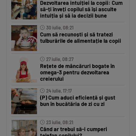
Dezvoltarea intuiției la copii: Cum
să-ți înveți copilul să își asculte
intuiția și să ia decizii bune
30 iulie, 08:21
Cum să recunoști și să tratezi
tulburările de alimentație la copii
27 iulie, 08:27
Rețete de mâncăruri bogate în
omega-3 pentru dezvoltarea
creierului
24 iulie, 17:17
(P) Cum aduci eficiență și gust
bun în bucătăria de zi cu zi
23 iulie, 08:21
Când ar trebui să-i cumperi
telefon copilului?