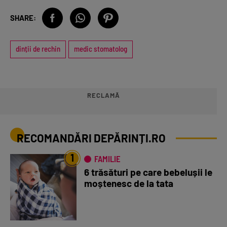
SHARE:
dinții de rechin
medic stomatolog
RECLAMĂ
RECOMANDĂRI DEPĂRINȚI.RO
1
FAMILIE
6 trăsături pe care bebelușii le
moștenesc de la tata