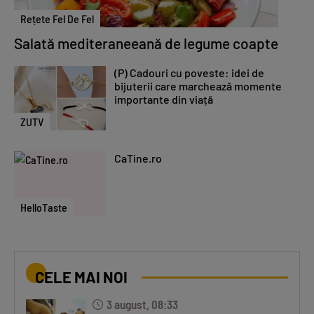
Rețete Fel De Fel
Salată mediteraneeană de legume coapte
(P) Cadouri cu poveste: idei de
bijuterii care marchează momente
importante din viață
ZUTV
CaTine.ro
HelloTaste
CELE MAI NOI
3 august, 08:33