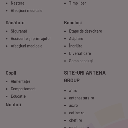
Naștere
Timp liber
Afecțiuni medicale
Sănătate
Bebeluși
Siguranță
Etape de dezvoltare
Accidente și prim ajutor
Alăptare
Afecțiuni medicale
Îngrijire
Diversificare
Somn bebeluși
Copii
SITE-URI ANTENA
GROUP
Alimentație
Comportament
a1.ro
Educație
antenastars.ro
Noutăți
as.ro
catine.ro
chefi.ro
medicool.ro