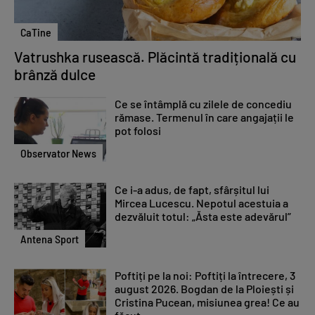
CaTine
Vatrushka rusească. Plăcintă tradițională cu
brânză dulce
Ce se întâmplă cu zilele de concediu
rămase. Termenul în care angajații le
pot folosi
Observator News
Ce i-a adus, de fapt, sfârșitul lui
Mircea Lucescu. Nepotul acestuia a
dezvăluit totul: „Ăsta este adevărul”
Antena Sport
Poftiți pe la noi: Poftiți la întrecere, 3
august 2026. Bogdan de la Ploiești și
Cristina Pucean, misiunea grea! Ce au