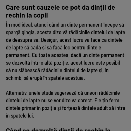
Care sunt cauzele ce pot da dinții de
rechin la copii
În mod ideal, atunci când un dinte permanent începe să
spargă gingia, acesta dizolvă rădăcinile dintelui de lapte
de deasupra sa. Desigur, acest lucru va face ca dintele
de lapte să cadă și să facă loc pentru dintele
permanent. Cu toate acestea, dacă un dinte permanent
se dezvoltă într-o altă poziție, acest lucru este posibil
să nu slăbească rădăcinile dintelui de lapte și, în
schimb, să erupă în spatele acestuia.
Alternativ, unele studii sugerează că uneori rădăcinile
dintelui de lapte nu se vor dizolva corect. Ele țin ferm
dintele primar în poziție și forțează dintele adult să intre
în spatele lui.
Când se dezvoltă dinții de rechin la