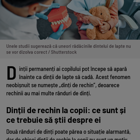
Unele studii sugerează că uneori rădăcinile dintelui de lapte nu
se vor dizolva corect / Shutterstock
D
inții permanenți ai copilului pot începe să apară
înainte ca dinții de lapte să cadă. Acest fenomen
neobișnuit se numește „dinți de rechin”, deoarece
rechinii au mai multe rânduri de dinți.
Dinții de rechin la copii: ce sunt și
ce trebuie să știi despre ei
Două rânduri de dinți poate părea o situație alarmantă,
dar de obicei dinții de rechin la copii nu sunt un motiv