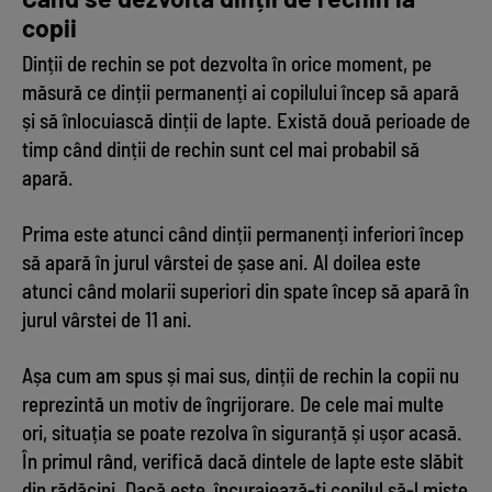
copii
Dinții de rechin se pot dezvolta în orice moment, pe
măsură ce dinții permanenți ai copilului încep să apară
și să înlocuiască dinții de lapte. Există două perioade de
timp când dinții de rechin sunt cel mai probabil să
apară.
Prima este atunci când dinții permanenți inferiori încep
să apară în jurul vârstei de șase ani. Al doilea este
atunci când molarii superiori din spate încep să apară în
jurul vârstei de 11 ani.
Așa cum am spus și mai sus, dinții de rechin la copii nu
reprezintă un motiv de îngrijorare. De cele mai multe
ori, situația se poate rezolva în siguranță și ușor acasă.
În primul rând, verifică dacă dintele de lapte este slăbit
din rădăcini. Dacă este, încurajează-ți copilul să-l miște