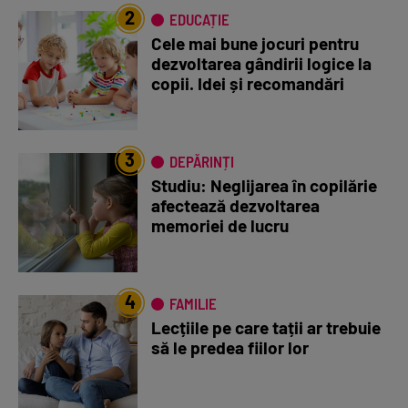
2
EDUCAȚIE
Cele mai bune jocuri pentru
dezvoltarea gândirii logice la
copii. Idei și recomandări
3
DEPĂRINȚI
Studiu: Neglijarea în copilărie
afectează dezvoltarea
memoriei de lucru
4
FAMILIE
Lecțiile pe care tații ar trebuie
să le predea fiilor lor