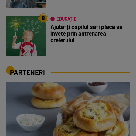
8
EDUCAȚIE
Ajută-ți copilul să-i placă să
învețe prin antrenarea
creierului
PARTENERI