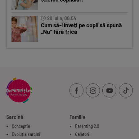
20 iulie, 08:54
Cum să-l înveți pe copil să spună
„Nu” fără frică
Sarcină
Familie
Concepție
Parenting 2.0
Evoluția sarcinii
Călătorii