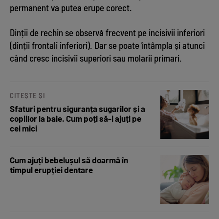
permanent va putea erupe corect.
Dinții de rechin se observă frecvent pe incisivii inferiori
(dinții frontali inferiori). Dar se poate întâmpla și atunci
când cresc incisivii superiori sau molarii primari.
CITEȘTE ȘI
Sfaturi pentru siguranța sugarilor și a
copiilor la baie. Cum poți să-i ajuți pe
cei mici
Cum ajuți bebelușul să doarmă în
timpul erupției dentare