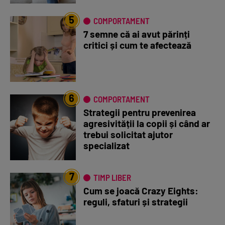
5
COMPORTAMENT
7 semne că ai avut părinți
critici și cum te afectează
6
COMPORTAMENT
Strategii pentru prevenirea
agresivității la copii și când ar
trebui solicitat ajutor
specializat
7
TIMP LIBER
Cum se joacă Crazy Eights:
reguli, sfaturi și strategii