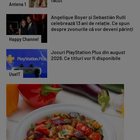
făcut
Antena 1
Angelique Boyer și Sebastián Rulli
celebrează 13 ani de relație. Ce spun
despre zvonurile că vor deveni părinți
Happy Channel
Jocuri PlayStation Plus din august
2026. Ce titluri vor fi disponibile
UseIT