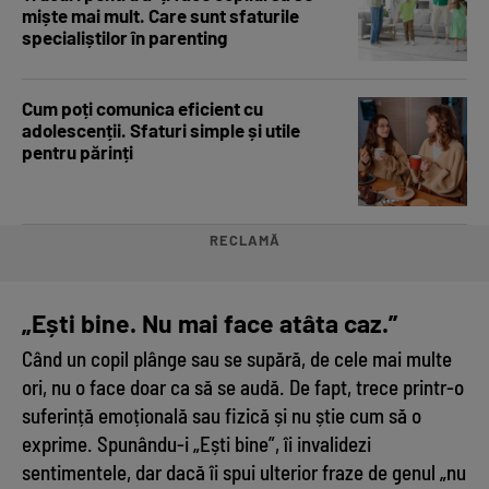
miște mai mult. Care sunt sfaturile
specialiștilor în parenting
Cum poți comunica eficient cu
adolescenții. Sfaturi simple și utile
pentru părinți
RECLAMĂ
„Ești bine. Nu mai face atâta caz.”
Când un copil plânge sau se supără, de cele mai multe
ori, nu o face doar ca să se audă. De fapt, trece printr-o
suferință emoțională sau fizică și nu știe cum să o
exprime. Spunându-i „Ești bine”, îi invalidezi
sentimentele, dar dacă îi spui ulterior fraze de genul „nu