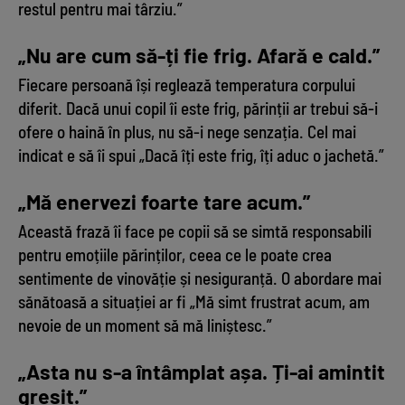
restul pentru mai târziu.”
„Nu are cum să-ți fie frig. Afară e cald.”
Fiecare persoană își reglează temperatura corpului
diferit. Dacă unui copil îi este frig, părinții ar trebui să-i
ofere o haină în plus, nu să-i nege senzația. Cel mai
indicat e să îi spui „Dacă îți este frig, îți aduc o jachetă.”
„Mă enervezi foarte tare acum.”
Această frază îi face pe copii să se simtă responsabili
pentru emoțiile părinților, ceea ce le poate crea
sentimente de vinovăție și nesiguranță. O abordare mai
sănătoasă a situației ar fi „Mă simt frustrat acum, am
nevoie de un moment să mă liniștesc.”
„Asta nu s-a întâmplat așa. Ți-ai amintit
greșit.”