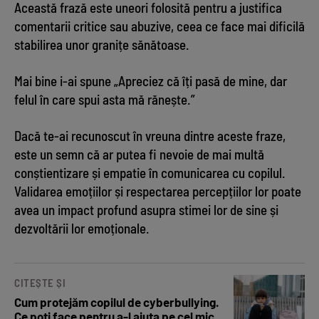
Această frază este uneori folosită pentru a justifica
comentarii critice sau abuzive, ceea ce face mai dificilă
stabilirea unor granițe sănătoase.
Mai bine i-ai spune „Apreciez că îți pasă de mine, dar
felul în care spui asta mă rănește.”
Dacă te-ai recunoscut în vreuna dintre aceste fraze,
este un semn că ar putea fi nevoie de mai multă
conștientizare și empatie în comunicarea cu copilul.
Validarea emoțiilor și respectarea percepțiilor lor poate
avea un impact profund asupra stimei lor de sine și
dezvoltării lor emoționale.
CITEȘTE ȘI
Cum protejăm copilul de cyberbullying.
Ce poți face pentru a-l ajuta pe cel mic