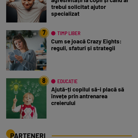
trebui solicitat ajutor
specializat
7
TIMP LIBER
Cum se joacă Crazy Eights:
reguli, sfaturi și strategii
8
EDUCAȚIE
Ajută-ți copilul să-i placă să
învețe prin antrenarea
creierului
PARTENERI