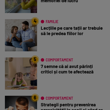
memoriei de lucru
4
FAMILIE
Lecțiile pe care tații ar trebuie
să le predea fiilor lor
5
COMPORTAMENT
7 semne că ai avut părinți
critici și cum te afectează
6
COMPORTAMENT
Strategii pentru prevenirea
agresivității la copii și când ar