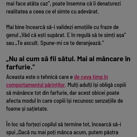
mai face atâta caz”, poate însemna că îi denaturezi
realitatea a ceea ce el simte cu adevărat.
Mai bine încearcă să-i validezi emoțiile cu fraze de
genul „Văd că ești supărat. E în regulă să te simți așa”
sau „Te ascult. Spune-mi ce te deranjează.”
„Nu ai cum să fii sătul. Mai ai mâncare în
farfurie.”
Aceasta este o tehnică care e
de ceva timp în
comportamentul părinților
. Mulți adulți își obligă copiii
să mănânce tot din farfurie, dar acest obicei poate
afecta modul în care copiii își recunosc senzațiile de
foame și sațietate.
În loc să forțezi copilul să termine tot, încearcă să-i
spui „Dacă nu mai poți mânca acum, putem păstra