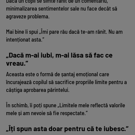
Dacă un copil se simte rănit de un comentariu,
minimalizarea sentimentelor sale nu face decât să
agraveze problema.
Mai bine îi spui „Îmi pare rău dacă te-am rănit. Nu am
intenționat asta.”
„Dacă m-ai iubi, m-ai lăsa să fac ce
vreau.”
Aceasta este o formă de șantaj emoțional care
încurajează copilul să sacrifice propriile limite pentru a
câștiga aprobarea părintelui.
În schimb, îi poți spune „Limitele mele reflectă valorile
mele și am nevoie să fie respectate.”
„Îți spun asta doar pentru că te iubesc.”