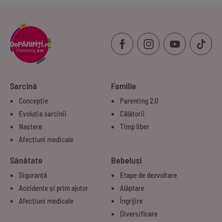
Sarcină
Familie
Concepție
Parenting 2.0
Evoluția sarcinii
Călătorii
Naștere
Timp liber
Afecțiuni medicale
Sănătate
Bebeluși
Siguranță
Etape de dezvoltare
Accidente și prim ajutor
Alăptare
Afecțiuni medicale
Îngrijire
Diversificare