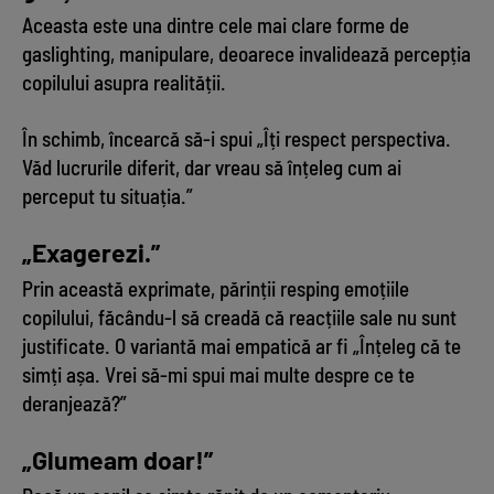
Aceasta este una dintre cele mai clare forme de
gaslighting, manipulare, deoarece invalidează percepția
copilului asupra realității.
În schimb, încearcă să-i spui „Îți respect perspectiva.
Văd lucrurile diferit, dar vreau să înțeleg cum ai
perceput tu situația.”
„Exagerezi.”
Prin această exprimate, părinții resping emoțiile
copilului, făcându-l să creadă că reacțiile sale nu sunt
justificate. O variantă mai empatică ar fi „Înțeleg că te
simți așa. Vrei să-mi spui mai multe despre ce te
deranjează?”
„Glumeam doar!”