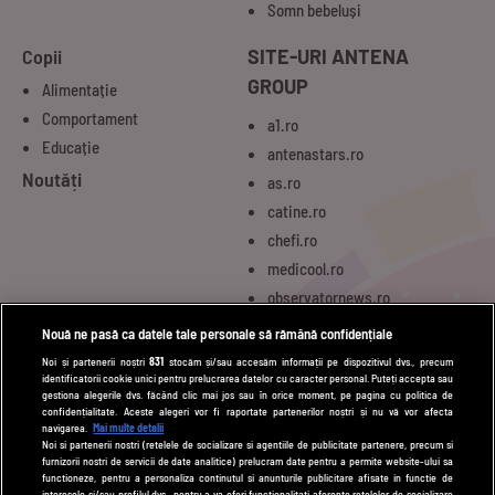
Somn bebeluși
Copii
SITE-URI ANTENA
GROUP
Alimentație
Comportament
a1.ro
Educație
antenastars.ro
Noutăți
as.ro
catine.ro
chefi.ro
medicool.ro
observatornews.ro
spynews.ro
Nouă ne pasă ca datele tale personale să rămână confidențiale
tvhappy.ro
Noi și partenerii noștri
831
stocăm și/sau accesăm informații pe dispozitivul dvs., precum
identificatorii cookie unici pentru prelucrarea datelor cu caracter personal. Puteți accepta sau
useit.ro
gestiona alegerile dvs. făcând clic mai jos sau în orice moment, pe pagina cu politica de
zutv.ro
confidențialitate. Aceste alegeri vor fi raportate partenerilor noștri și nu vă vor afecta
navigarea.
Mai multe detalii
Trends AntenaPLAY
Noi si partenerii nostri (retelele de socializare si agentiile de publicitate partenere, precum si
furnizorii nostri de servicii de date analitice) prelucram date pentru a permite website-ului sa
AntenaPLAY
functioneze, pentru a personaliza continutul si anunturile publicitare afisate in functie de
interesele si/sau profilul dvs., pentru a va oferi functionalitati aferente retelelor de socializare