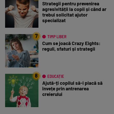
Strategii pentru prevenirea
agresivității la copii și când ar
trebui solicitat ajutor
specializat
7
TIMP LIBER
Cum se joacă Crazy Eights:
reguli, sfaturi și strategii
8
EDUCAȚIE
Ajută-ți copilul să-i placă să
învețe prin antrenarea
creierului