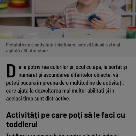
Pictatul este o activitate liniștitoare, potrivită după o zi mai
agitată / Shutterstock
D
e la potrivirea culorilor și jocul cu apa, la sortat și
numărat și ascunderea diferitelor obiecte, vă
puteți bucura împreună de o multitudine de activități,
care ajută la dezvoltarea mai multor abilități și în
același timp sunt distractive.
Activități pe care poți să le faci cu
toddlerul
Toddlerul are nevoie de joc pentru a învăța limbajul,