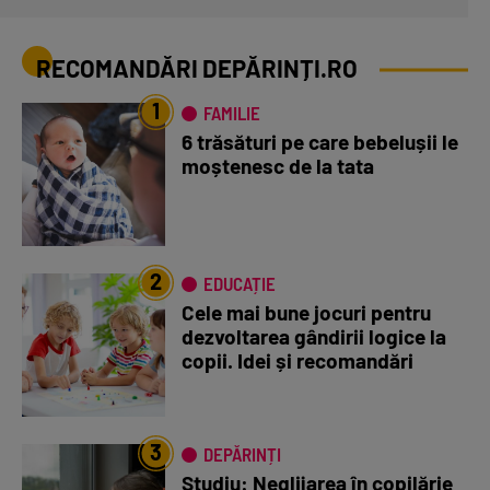
RECOMANDĂRI DEPĂRINȚI.RO
1
FAMILIE
6 trăsături pe care bebelușii le
moștenesc de la tata
2
EDUCAȚIE
Cele mai bune jocuri pentru
dezvoltarea gândirii logice la
copii. Idei și recomandări
3
DEPĂRINȚI
Studiu: Neglijarea în copilărie