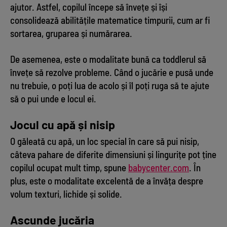
ajutor. Astfel, copilul începe să învețe și își
consolidează abilitățile matematice timpurii, cum ar fi
sortarea, gruparea și numărarea.
De asemenea, este o modalitate bună ca toddlerul să
învețe să rezolve probleme. Când o jucărie e pusă unde
nu trebuie, o poți lua de acolo și îl poți ruga să te ajute
să o pui unde e locul ei.
Jocul cu apă și nisip
O găleată cu apă, un loc special în care să pui nisip,
câteva pahare de diferite dimensiuni și lingurițe pot ține
copilul ocupat mult timp, spune
babycenter.com
. În
plus, este o modalitate excelentă de a învăța despre
volum texturi, lichide și solide.
Ascunde jucăria