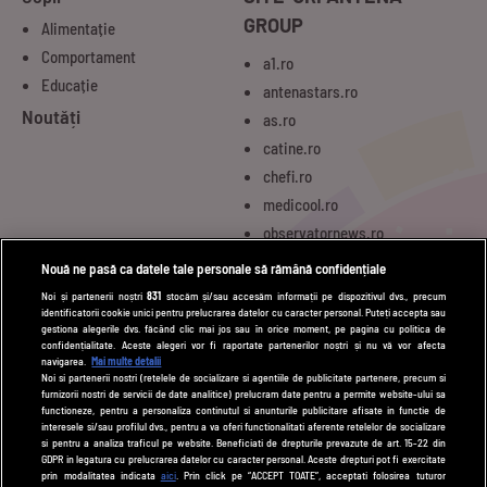
GROUP
Alimentație
Comportament
a1.ro
Educație
antenastars.ro
Noutăți
as.ro
catine.ro
chefi.ro
medicool.ro
observatornews.ro
spynews.ro
Nouă ne pasă ca datele tale personale să rămână confidențiale
tvhappy.ro
Noi și partenerii noștri
831
stocăm și/sau accesăm informații pe dispozitivul dvs., precum
identificatorii cookie unici pentru prelucrarea datelor cu caracter personal. Puteți accepta sau
useit.ro
gestiona alegerile dvs. făcând clic mai jos sau în orice moment, pe pagina cu politica de
zutv.ro
confidențialitate. Aceste alegeri vor fi raportate partenerilor noștri și nu vă vor afecta
navigarea.
Mai multe detalii
Trends AntenaPLAY
Noi si partenerii nostri (retelele de socializare si agentiile de publicitate partenere, precum si
furnizorii nostri de servicii de date analitice) prelucram date pentru a permite website-ului sa
AntenaPLAY
functioneze, pentru a personaliza continutul si anunturile publicitare afisate in functie de
interesele si/sau profilul dvs., pentru a va oferi functionalitati aferente retelelor de socializare
si pentru a analiza traficul pe website. Beneficiati de drepturile prevazute de art. 15-22 din
GDPR in legatura cu prelucrarea datelor cu caracter personal. Aceste drepturi pot fi exercitate
UTILE
prin modalitatea indicata
aici
. Prin click pe “ACCEPT TOATE”, acceptati folosirea tuturor