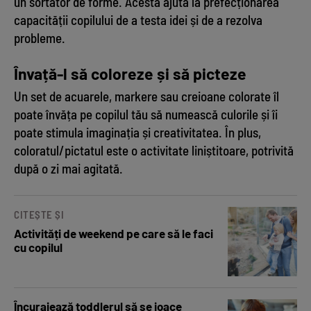
un sortator de forme. Acesta ajută la prefecționarea
capacității copilului de a testa idei și de a rezolva
probleme.
Învață-l să coloreze și să picteze
Un set de acuarele, markere sau creioane colorate îl
poate învăța pe copilul tău să numească culorile și îi
poate stimula imaginația și creativitatea. În plus,
coloratul/pictatul este o activitate liniștitoare, potrivită
după o zi mai agitată.
CITEȘTE ȘI
Activități de weekend pe care să le faci
cu copilul
Încurajează toddlerul să se joace