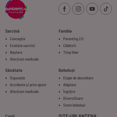
Sarcină
Familie
Concepție
Parenting 2.0
Evoluția sarcinii
Călătorii
Naștere
Timp liber
Afecțiuni medicale
Sănătate
Bebeluși
Siguranță
Etape de dezvoltare
Accidente și prim ajutor
Alăptare
Afecțiuni medicale
Îngrijire
Diversificare
Somn bebeluși
Copii
SITE-URI ANTENA