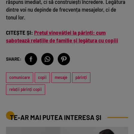
răspuns imediat, ci să construiești încredere. Legătura
dintre voi nu depinde de frecvența mesajelor, ci de
tonul lor.
CITEȘTE ȘI:
Prețul vinovăției la părinți: cum
sabotează relațiile de familie și legătura cu copiii
SHARE:
comunicare
copii
mesaje
părinți
relații părinți copii
TE-AR MAI PUTEA INTERESA ȘI