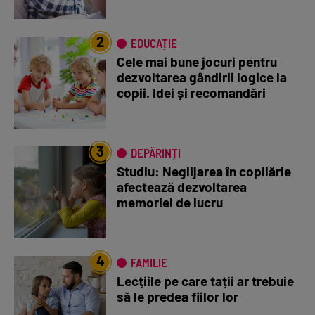
2
EDUCAȚIE
Cele mai bune jocuri pentru
dezvoltarea gândirii logice la
copii. Idei și recomandări
3
DEPĂRINȚI
Studiu: Neglijarea în copilărie
afectează dezvoltarea
memoriei de lucru
4
FAMILIE
Lecțiile pe care tații ar trebuie
să le predea fiilor lor