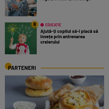
8
EDUCAȚIE
Ajută-ți copilul să-i placă să
învețe prin antrenarea
creierului
PARTENERI