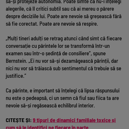
să-și protejeze autonomia. Poate simte că nu-i înțelegi
alegerile, că îl critici subtil sau că ai mereu o părere
despre deciziile lui. Poate are nevoie să greșească fără
să fie corectat. Poate are nevoie să respire.
„Mulți tineri adulți se retrag atunci când simt că fiecare
conversație cu părintele lor se transformă într-un
examen sau într-o ședință de consiliere”, spune
Bernstein. „Ei nu vor să-și dezamăgească părinții, dar
nici nu vor să trăiască sub sentimentul că trebuie să se
justifice.”
Ca părinte, e important să înțelegi că lipsa răspunsului
nu este o pedeapsă, ci un semn că fiul sau fiica ta are
nevoie să-și regăsească echilibrul interior.
CITEȘTE ȘI:
9 tipuri de dinamici familiale toxice și
cum să le identifici pe fiecare în parte​