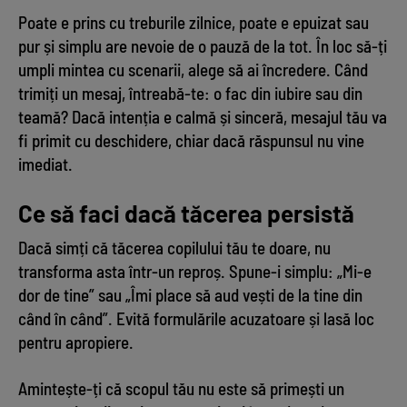
Poate e prins cu treburile zilnice, poate e epuizat sau
pur și simplu are nevoie de o pauză de la tot. În loc să-ți
umpli mintea cu scenarii, alege să ai încredere. Când
trimiți un mesaj, întreabă-te: o fac din iubire sau din
teamă? Dacă intenția e calmă și sinceră, mesajul tău va
fi primit cu deschidere, chiar dacă răspunsul nu vine
imediat.
Ce să faci dacă tăcerea persistă
Dacă simți că tăcerea copilului tău te doare, nu
transforma asta într-un reproș. Spune-i simplu: „Mi-e
dor de tine” sau „Îmi place să aud vești de la tine din
când în când”. Evită formulările acuzatoare și lasă loc
pentru apropiere.
Amintește-ți că scopul tău nu este să primești un