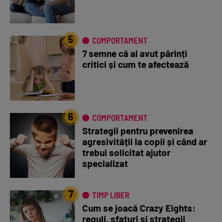
5
COMPORTAMENT
7 semne că ai avut părinți
critici și cum te afectează
6
COMPORTAMENT
Strategii pentru prevenirea
agresivității la copii și când ar
trebui solicitat ajutor
specializat
7
TIMP LIBER
Cum se joacă Crazy Eights:
reguli, sfaturi și strategii