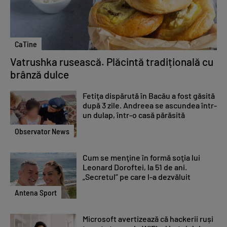
CaTine
Vatrushka rusească. Plăcintă tradițională cu
brânză dulce
Fetiţa dispărută în Bacău a fost găsită
după 3 zile. Andreea se ascundea într-
un dulap, într-o casă părăsită
Observator News
Cum se menţine în formă soţia lui
Leonard Doroftei, la 51 de ani.
„Secretul” pe care l-a dezvăluit
Antena Sport
Microsoft avertizează că hackerii ruși