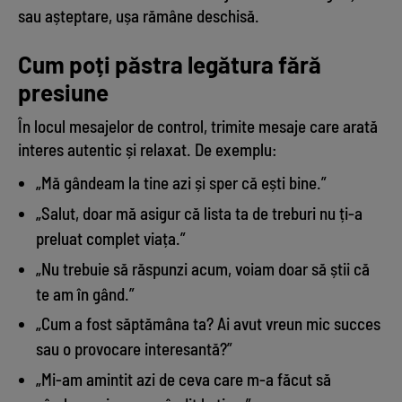
sau așteptare, ușa rămâne deschisă.
Cum poți păstra legătura fără
presiune
În locul mesajelor de control, trimite mesaje care arată
interes autentic și relaxat. De exemplu:
„Mă gândeam la tine azi și sper că ești bine.”
„Salut, doar mă asigur că lista ta de treburi nu ți-a
preluat complet viața.”
„Nu trebuie să răspunzi acum, voiam doar să știi că
te am în gând.”
„Cum a fost săptămâna ta? Ai avut vreun mic succes
sau o provocare interesantă?”
„Mi-am amintit azi de ceva care m-a făcut să