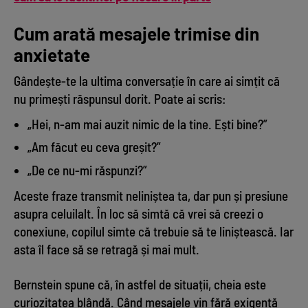
Cum arată mesajele trimise din
anxietate
Gândește-te la ultima conversație în care ai simțit că
nu primești răspunsul dorit. Poate ai scris:
„Hei, n-am mai auzit nimic de la tine. Ești bine?”
„Am făcut eu ceva greșit?”
„De ce nu-mi răspunzi?”
Aceste fraze transmit neliniștea ta, dar pun și presiune
asupra celuilalt. În loc să simtă că vrei să creezi o
conexiune, copilul simte că trebuie să te liniștească. Iar
asta îl face să se retragă și mai mult.
Bernstein spune că, în astfel de situații, cheia este
curiozitatea blândă. Când mesajele vin fără exigență