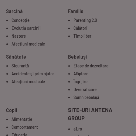
Sarcină
Familie
Concepție
Parenting 2.0
Evoluția sarcinii
Călătorii
Naștere
Timp liber
Afecțiuni medicale
Sănătate
Bebeluși
Siguranță
Etape de dezvoltare
Accidente și prim ajutor
Alăptare
Afecțiuni medicale
Îngrijire
Diversificare
Somn bebeluși
Copii
SITE-URI ANTENA
GROUP
Alimentație
Comportament
a1.ro
Educație