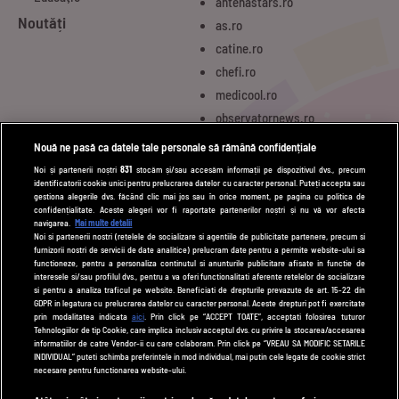
antenastars.ro
Noutăți
as.ro
catine.ro
chefi.ro
medicool.ro
observatornews.ro
spynews.ro
Nouă ne pasă ca datele tale personale să rămână confidențiale
tvhappy.ro
Noi și partenerii noștri
831
stocăm și/sau accesăm informații pe dispozitivul dvs., precum
identificatorii cookie unici pentru prelucrarea datelor cu caracter personal. Puteți accepta sau
useit.ro
gestiona alegerile dvs. făcând clic mai jos sau în orice moment, pe pagina cu politica de
zutv.ro
confidențialitate. Aceste alegeri vor fi raportate partenerilor noștri și nu vă vor afecta
navigarea.
Mai multe detalii
Trends AntenaPLAY
Noi si partenerii nostri (retelele de socializare si agentiile de publicitate partenere, precum si
furnizorii nostri de servicii de date analitice) prelucram date pentru a permite website-ului sa
AntenaPLAY
functioneze, pentru a personaliza continutul si anunturile publicitare afisate in functie de
interesele si/sau profilul dvs., pentru a va oferi functionalitati aferente retelelor de socializare
si pentru a analiza traficul pe website. Beneficiati de drepturile prevazute de art. 15-22 din
GDPR in legatura cu prelucrarea datelor cu caracter personal. Aceste drepturi pot fi exercitate
UTILE
prin modalitatea indicata
aici
. Prin click pe “ACCEPT TOATE”, acceptati folosirea tuturor
Tehnologiilor de tip Cookie, care implica inclusiv acceptul dvs. cu privire la stocarea/accesarea
Cod deontologic
informatiilor de catre Vendor-ii cu care colaboram. Prin click pe “VREAU SA MODIFIC SETARILE
INDIVIDUAL” puteti schimba preferintele in mod individual, mai putin cele legate de cookie strict
Termeni și condiții
necesare pentru functionarea website-ului.