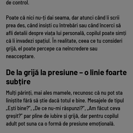
de control.
Poate că nici nu-ți dai seama, dar atunci când îi scrii
prea des, când insiști cu întrebări sau când încerci să
afli detalii despre viața lui personală, copilul poate simți
că îi invadezi spațiul. În realitate, ceea ce tu consideri
grijă, el poate percepe ca neîncredere sau
neacceptare.
De la grijă la presiune – o linie foarte
subțire
Mulți părinți, mai ales mamele, recunosc că nu pot sta
liniștite fără să știe dacă totul e bine. Mesajele de tipul
„Ești bine?”, „De ce nu-mi răspunzi?”, „Am făcut ceva
greșit?” par pline de iubire și grijă, dar pentru copilul
adult pot suna ca o formă de presiune emoțională.