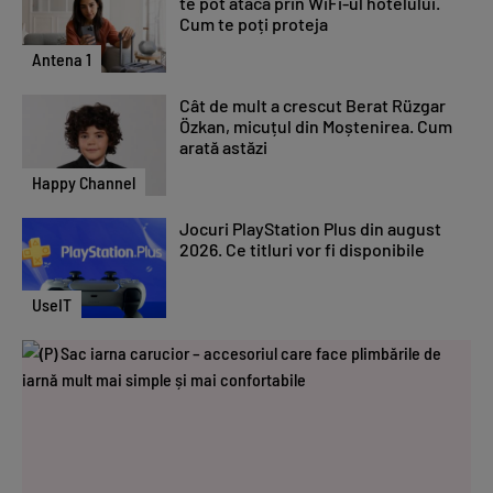
te pot ataca prin WiFi-ul hotelului.
Cum te poți proteja
Antena 1
Cât de mult a crescut Berat Rüzgar
Özkan, micuțul din Moștenirea. Cum
arată astăzi
Happy Channel
Jocuri PlayStation Plus din august
2026. Ce titluri vor fi disponibile
UseIT