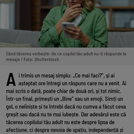
Când tăcerea vorbește: de ce copilul tău adult nu-ți răspunde la
mesaje / Foto: Shutterstock
A
i trimis un mesaj simplu: „Ce mai faci?”, și ai
așteptat ore întregi un răspuns care nu a venit. Ai
mai scris o dată, poate chiar de două ori, și tot nimic.
Într-un final, primești un „Bine” sau un emoji. Simți un
gol, o neliniște și te întrebi dacă nu cumva a făcut ceva
greșit sau dacă nu te mai iubește. Dar adevărul este că
tăcerea copilului tău adult nu este despre lipsa de
afecțiune, ci despre nevoia de spațiu, independență și