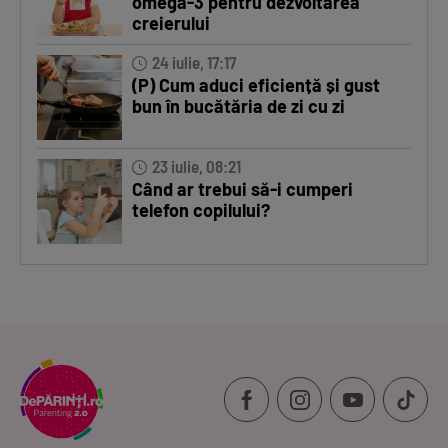
omega-3 pentru dezvoltarea
creierului
24 iulie, 17:17
(P) Cum aduci eficiență și gust
bun în bucătăria de zi cu zi
23 iulie, 08:21
Când ar trebui să-i cumperi
telefon copilului?