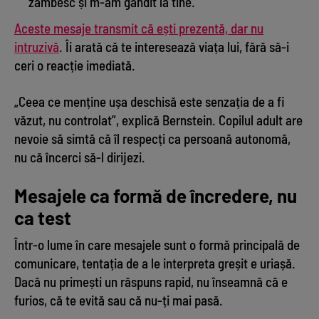
zâmbesc și m-am gândit la tine.”
Aceste mesaje transmit că ești prezentă, dar nu
intruzivă
. Îi arată că te interesează viața lui, fără să-i
ceri o reacție imediată.
„Ceea ce menține ușa deschisă este senzația de a fi
văzut, nu controlat”, explică Bernstein. Copilul adult are
nevoie să simtă că îl respecți ca persoană autonomă,
nu că încerci să-l dirijezi.
Mesajele ca formă de încredere, nu
ca test
Într-o lume în care mesajele sunt o formă principală de
comunicare, tentația de a le interpreta greșit e uriașă.
Dacă nu primești un răspuns rapid, nu înseamnă că e
furios, că te evită sau că nu-ți mai pasă.