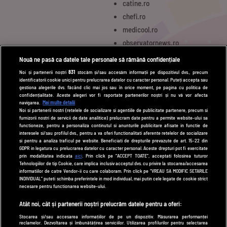
catine.ro
chefi.ro
medicool.ro
observatornews.ro
spynews.ro
Nouă ne pasă ca datele tale personale să rămână confidențiale
tvhappy.ro
Noi și partenerii noștri
831
stocăm și/sau accesăm informații pe dispozitivul dvs., precum
identificatorii cookie unici pentru prelucrarea datelor cu caracter personal. Puteți accepta sau
useit.ro
gestiona alegerile dvs. făcând clic mai jos sau în orice moment, pe pagina cu politica de
zutv.ro
confidențialitate. Aceste alegeri vor fi raportate partenerilor noștri și nu vă vor afecta
navigarea.
Mai multe detalii
Trends AntenaPLAY
Noi si partenerii nostri (retelele de socializare si agentiile de publicitate partenere, precum si
furnizorii nostri de servicii de date analitice) prelucram date pentru a permite website-ului sa
AntenaPLAY
functioneze, pentru a personaliza continutul si anunturile publicitare afisate in functie de
interesele si/sau profilul dvs., pentru a va oferi functionalitati aferente retelelor de socializare
si pentru a analiza traficul pe website. Beneficiati de drepturile prevazute de art. 15-22 din
GDPR in legatura cu prelucrarea datelor cu caracter personal. Aceste drepturi pot fi exercitate
UTILE
prin modalitatea indicata
aici
. Prin click pe “ACCEPT TOATE”, acceptati folosirea tuturor
Tehnologiilor de tip Cookie, care implica inclusiv acceptul dvs. cu privire la stocarea/accesarea
Cod deontologic
informatiilor de catre Vendor-ii cu care colaboram. Prin click pe “VREAU SA MODIFIC SETARILE
INDIVIDUAL” puteti schimba preferintele in mod individual, mai putin cele legate de cookie strict
Termeni și condiții
necesare pentru functionarea website-ului.
Politica de cookies
Atât noi, cât și partenerii noștri prelucrăm datele pentru a oferi:
Stocarea și/sau accesarea informațiilor de pe un dispozitiv. Măsurarea performanței
Politică de confidențialitate
reclamelor. Dezvoltarea și îmbunătățirea serviciilor. Utilizarea profilurilor pentru selectarea