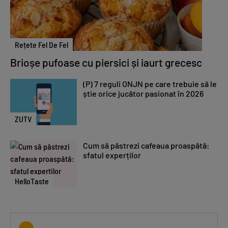
Rețete Fel De Fel
Brioșe pufoase cu piersici și iaurt grecesc
(P) 7 reguli ONJN pe care trebuie să le
știe orice jucător pasionat în 2026
ZUTV
Cum să păstrezi cafeaua proaspătă:
sfatul experților
HelloTaste