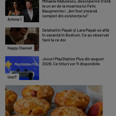
Mihaela Rădulescu, descoperire tristă
la un an de la moartea lui Felix
Baugmenter: „Am fost ștearsă
complet din existența lui”
Antena 1
Selahattin Paşalı și Lara Paşalı se află
în vacanță în Bodrum. Ce au observat
fanii la ce doi
Happy Channel
Jocuri PlayStation Plus din august
2026. Ce titluri vor fi disponibile
UseIT