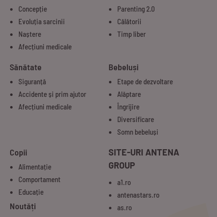
Concepție
Parenting 2.0
Evoluția sarcinii
Călătorii
Naștere
Timp liber
Afecțiuni medicale
Sănătate
Bebeluși
Siguranță
Etape de dezvoltare
Accidente și prim ajutor
Alăptare
Afecțiuni medicale
Îngrijire
Diversificare
Somn bebeluși
Copii
SITE-URI ANTENA
GROUP
Alimentație
Comportament
a1.ro
Educație
antenastars.ro
Noutăți
as.ro