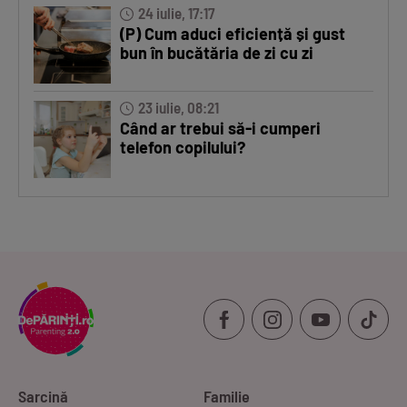
24 iulie, 17:17
(P) Cum aduci eficiență și gust
bun în bucătăria de zi cu zi
23 iulie, 08:21
Când ar trebui să-i cumperi
telefon copilului?
Sarcină
Familie