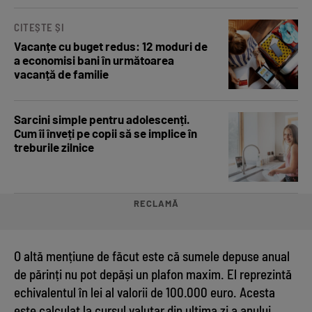
CITEȘTE ȘI
Vacanțe cu buget redus: 12 moduri de
a economisi bani în următoarea
vacanță de familie
Sarcini simple pentru adolescenți.
Cum îi înveți pe copii să se implice în
treburile zilnice
RECLAMĂ
O altă mențiune de făcut este că sumele depuse anual
de părinți nu pot depăși un plafon maxim. El reprezintă
echivalentul în lei al valorii de 100.000 euro. Acesta
este calculat la cursul valutar din ultima zi a anului.