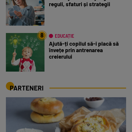
reguli, sfaturi și strategii
8
EDUCAȚIE
Ajută-ți copilul să-i placă să
învețe prin antrenarea
creierului
PARTENERI