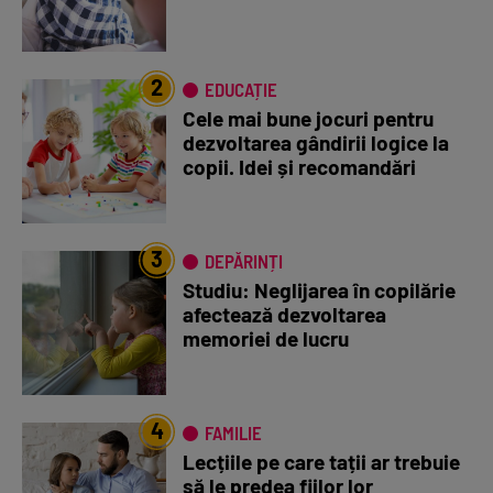
2
EDUCAȚIE
Cele mai bune jocuri pentru
dezvoltarea gândirii logice la
copii. Idei și recomandări
3
DEPĂRINȚI
Studiu: Neglijarea în copilărie
afectează dezvoltarea
memoriei de lucru
4
FAMILIE
Lecțiile pe care tații ar trebuie
să le predea fiilor lor