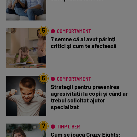
5
COMPORTAMENT
7 semne că ai avut părinți
critici și cum te afectează
6
COMPORTAMENT
Strategii pentru prevenirea
agresivității la copii și când ar
trebui solicitat ajutor
specializat
7
TIMP LIBER
Cum se joacă Crazy Eights: