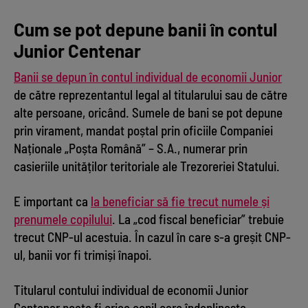
Cum se pot depune banii în contul
Junior Centenar
Banii se depun în contul individual de economii Junior
de către reprezentantul legal al titularului sau de către
alte persoane, oricând. Sumele de bani se pot depune
prin virament, mandat poștal prin oficiile Companiei
Naționale „Poșta Română” – S.A., numerar prin
casieriile unităților teritoriale ale Trezoreriei Statului.
E important ca
la beneficiar să fie trecut numele și
prenumele copilului
. La „cod fiscal beneficiar” trebuie
trecut CNP-ul acestuia. În cazul în care s-a greșit CNP-
ul, banii vor fi trimiși înapoi.
Titularul contului individual de economii Junior
Centenar poate fi orice copil care îndeplinește