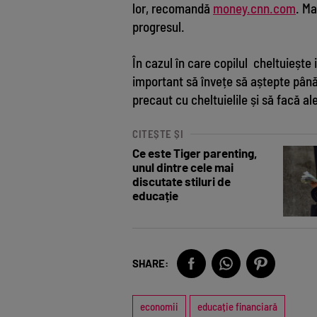
lor, recomandă
money.cnn.com
. Ma
progresul.
În cazul în care copilul cheltuiește i
important să învețe să aștepte până 
precaut cu cheltuielile și să facă a
CITEȘTE ȘI
Ce este Tiger parenting,
unul dintre cele mai
discutate stiluri de
educație
SHARE:
economii
educație financiară