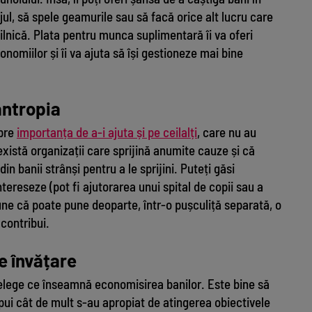
jul, să spele geamurile sau să facă orice alt lucru care
zilnică. Plata pentru munca suplimentară îi va oferi
nomiilor și îi va ajuta să își gestioneze mai bine
antropia
spre
importanța de a-i ajuta și pe ceilalți
, care nu au
există organizații care sprijină anumite cauze și că
in banii strânși pentru a le sprijini. Puteți găsi
tereseze (pot fi ajutorarea unui spital de copii sau a
une că poate pune deoparte, într-o pușculiță separată, o
 contribui.
e învățare
înțelege ce înseamnă economisirea banilor. Este bine să
 spui cât de mult s-au apropiat de atingerea obiectivele