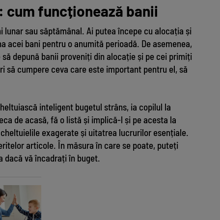
: cum funcționează banii
ni lunar sau săptămânal. Ai putea începe cu alocația și
ona acei bani pentru o anumită perioadă. De asemenea,
 să depună banii proveniți din alocație și pe cei primiți
ori să cumpere ceva care este important pentru el, să
eltuiască inteligent bugetul strâns, ia copilul la
eca de acasă, fă o listă și implică-l și pe acesta la
heltuielile exagerate și uitatrea lucrurilor esențiale.
ritelor articole. În măsura în care se poate, puteți
a dacă vă încadrați în buget.
Tot