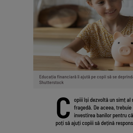
Educația financiară îi ajută pe copii să se deprin
Shutterstock
C
opiii își dezvoltă un simț al 
fragedă. De aceea, trebuie
investirea banilor pentru că 
poți să ajuți copiii să dețină respons