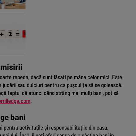
Dis
misirii
 foarte repede, dacă sunt lăsați pe mâna celor mici. Este
e jucării sau dulciuri pentru ca pușculița să se golească.
gă faptul că atunci când strâng mai mulți bani, pot să
rrilledge.com
.
ige bani
i pentru activitățile și responsabilitățile din casă,
oiului. Însă, îi poți oferi șansa de a câștiga bani în