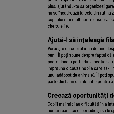
plus, ajutându-te să organizezi gara
nu se încadrează la cele din rutina 
copilului mai mult control asupra eco
cheltuielile.
Ajută-l să înțeleagă fil
Vorbește cu copilul încă de mic de
bani. Îi poți spune despre faptul că 
poate dona o parte din alocație sau d
împreună o cauză nobilă care să-l in
unui adăpost de animale). Îi poți sp
parte din banii din alocație pentru a
Creează oportunități d
Copiii mai mici au dificultăți în a 
numeri banii cu ei periodic și să le