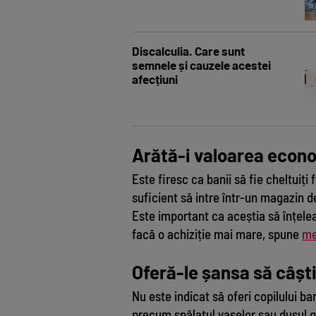
Discalculia. Care sunt
semnele și cauzele acestei
afecțiuni
Arătă-i valoarea econo
Este firesc ca banii să fie cheltuiți
suficient să intre într-un magazin d
Este important ca aceștia să înțelea
facă o achiziție mai mare, spune
me
Oferă-le șansa să câșt
Nu este indicat să oferi copilului ban
precum spălatul vaselor sau dusul gun