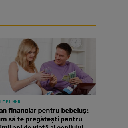
osești eficient alocațiile pentru copii în 2025
Ce se întâmplă cu con
TIMP LIBER
an financiar pentru bebeluș:
m să te pregătești pentru
imii ani de viață ai copilului