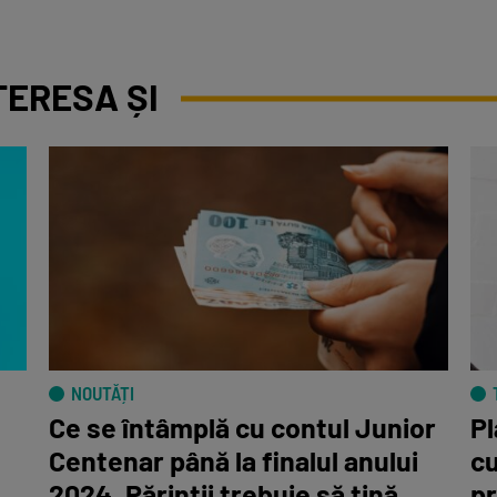
TERESA ȘI
Cum să fol
NOUTĂȚI
Ce se întâmplă cu contul Junior
Pl
Centenar până la finalul anului
cu
2024. Părinții trebuie să țină
pr