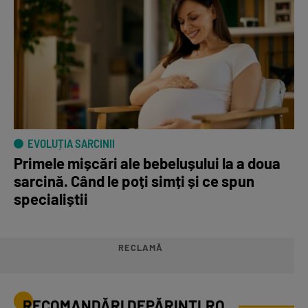
EVOLUȚIA SARCINII
Primele mișcări ale bebelușului la a doua
sarcină. Când le poți simți și ce spun
specialiștii
RECLAMĂ
RECOMANDĂRI DEPĂRINȚI.RO