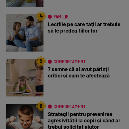
4
FAMILIE
Lecțiile pe care tații ar trebuie
să le predea fiilor lor
5
COMPORTAMENT
7 semne că ai avut părinți
critici și cum te afectează
6
COMPORTAMENT
Strategii pentru prevenirea
agresivității la copii și când ar
trebui solicitat ajutor