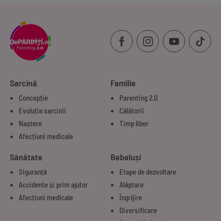
Sarcină
Familie
Concepție
Parenting 2.0
Evoluția sarcinii
Călătorii
Naștere
Timp liber
Afecțiuni medicale
Sănătate
Bebeluși
Siguranță
Etape de dezvoltare
Accidente și prim ajutor
Alăptare
Afecțiuni medicale
Îngrijire
Diversificare