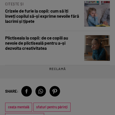
CITEȘTE ȘI
Crizele de furie la copii: cum să îți
înveți copilul să-și exprime nevoile fără
lacrimi și țipete
Plictiseala la copii: de ce copiii au
nevoie de plictiseală pentru a-și
dezvolta creativitatea
RECLAMĂ
SHARE:
ceața mentală
sfaturi pentru părinți