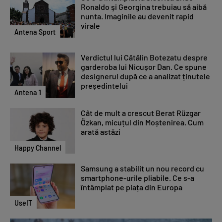
Ronaldo şi Georgina trebuiau să aibă
nunta. Imaginile au devenit rapid
virale
Antena Sport
Verdictul lui Cătălin Botezatu despre
garderoba lui Nicușor Dan. Ce spune
designerul după ce a analizat ținutele
președintelui
Antena 1
Cât de mult a crescut Berat Rüzgar
Özkan, micuțul din Moștenirea. Cum
arată astăzi
Happy Channel
Samsung a stabilit un nou record cu
smartphone-urile pliabile. Ce s-a
întâmplat pe piața din Europa
UseIT