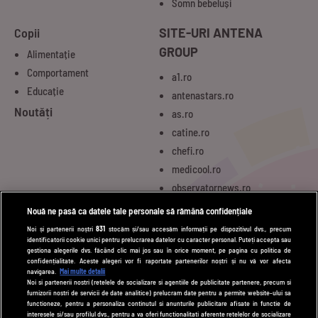
Somn bebeluși
Copii
SITE-URI ANTENA
GROUP
Alimentație
Comportament
a1.ro
Educație
antenastars.ro
Noutăți
as.ro
catine.ro
chefi.ro
medicool.ro
observatornews.ro
spynews.ro
Nouă ne pasă ca datele tale personale să rămână confidențiale
tvhappy.ro
Noi și partenerii noștri
831
stocăm și/sau accesăm informații pe dispozitivul dvs., precum
identificatorii cookie unici pentru prelucrarea datelor cu caracter personal. Puteți accepta sau
useit.ro
gestiona alegerile dvs. făcând clic mai jos sau în orice moment, pe pagina cu politica de
zutv.ro
confidențialitate. Aceste alegeri vor fi raportate partenerilor noștri și nu vă vor afecta
navigarea.
Mai multe detalii
Trends AntenaPLAY
Noi si partenerii nostri (retelele de socializare si agentiile de publicitate partenere, precum si
furnizorii nostri de servicii de date analitice) prelucram date pentru a permite website-ului sa
AntenaPLAY
functioneze, pentru a personaliza continutul si anunturile publicitare afisate in functie de
interesele si/sau profilul dvs., pentru a va oferi functionalitati aferente retelelor de socializare