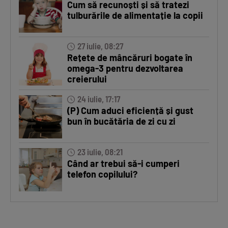
Cum să recunoști și să tratezi
tulburările de alimentație la copii
27 iulie, 08:27
Rețete de mâncăruri bogate în
omega-3 pentru dezvoltarea
creierului
24 iulie, 17:17
(P) Cum aduci eficiență și gust
bun în bucătăria de zi cu zi
23 iulie, 08:21
Când ar trebui să-i cumperi
telefon copilului?