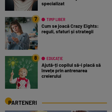
specializat
7
TIMP LIBER
Cum se joacă Crazy Eights:
reguli, sfaturi și strategii
8
EDUCAȚIE
Ajută-ți copilul să-i placă să
învețe prin antrenarea
creierului
PARTENERI