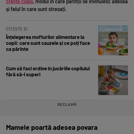
crește copiii
, modul în care părinții se învinuiesc adesea
și felul în care sunt stresați.
CITEȘTE ȘI
Înțelegerea mofturilor alimentare la
copii: care sunt cauzele și ce poți face
ca părinte
Cum să faci ordine în jucăriile copilului
fără să-l superi
RECLAMĂ
Mamele poartă adesea povara