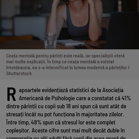
Ceața mentală pentru părinți este reală, iar specialiștii oferă
mai multe explicații. În timp ce ceața mentală a existat
întotdeauna, ea s-a intensificat în lumea modernă a părinților /
Shutterstock
R
apoartele evidențiază statistici de la Asociația
Americană de Psihologie care a constatat că 41%
dintre părinții cu copii sub 18 ani spun că sunt atât de
stresați încât nu pot funcționa în majoritatea zilelor.
Între timp, 48% spun că stresul lor este complet
copleșitor. Aceste cifre sunt mai mult decât duble în
comparație cu alți adulți fără copii din acea grupă de