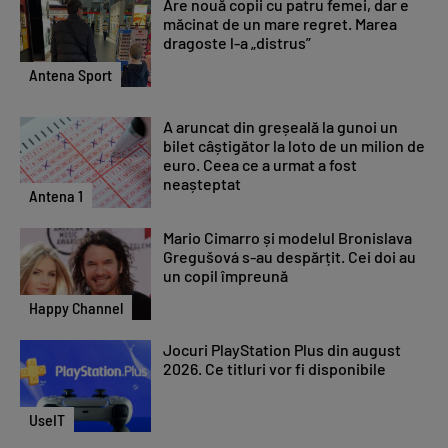
Are nouă copii cu patru femei, dar e
măcinat de un mare regret. Marea
dragoste l-a „distrus”
Antena Sport
A aruncat din greșeală la gunoi un
bilet câștigător la loto de un milion de
euro. Ceea ce a urmat a fost
neașteptat
Antena 1
Mario Cimarro și modelul Bronislava
Gregušová s-au despărțit. Cei doi au
un copil împreună
Happy Channel
Jocuri PlayStation Plus din august
2026. Ce titluri vor fi disponibile
UseIT