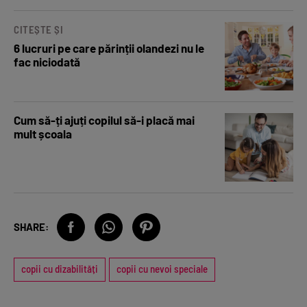
CITEȘTE ȘI
6 lucruri pe care părinții olandezi nu le
fac niciodată
Cum să-ți ajuți copilul să-i placă mai
mult școala
SHARE:
copii cu dizabilități
copii cu nevoi speciale