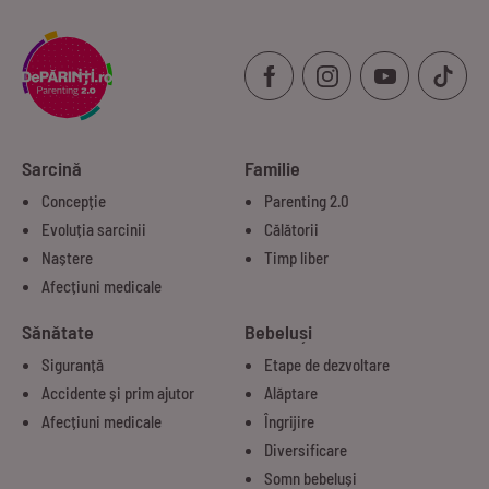
Sarcină
Familie
Concepție
Parenting 2.0
Evoluția sarcinii
Călătorii
Naștere
Timp liber
Afecțiuni medicale
Sănătate
Bebeluși
Siguranță
Etape de dezvoltare
Accidente și prim ajutor
Alăptare
Afecțiuni medicale
Îngrijire
Diversificare
Somn bebeluși