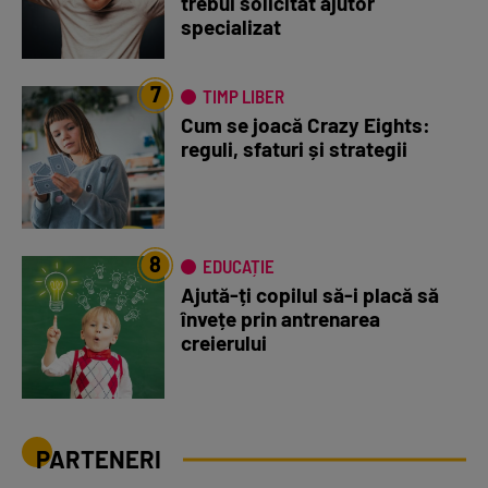
trebui solicitat ajutor
specializat
7
TIMP LIBER
Cum se joacă Crazy Eights:
reguli, sfaturi și strategii
8
EDUCAȚIE
Ajută-ți copilul să-i placă să
învețe prin antrenarea
creierului
PARTENERI