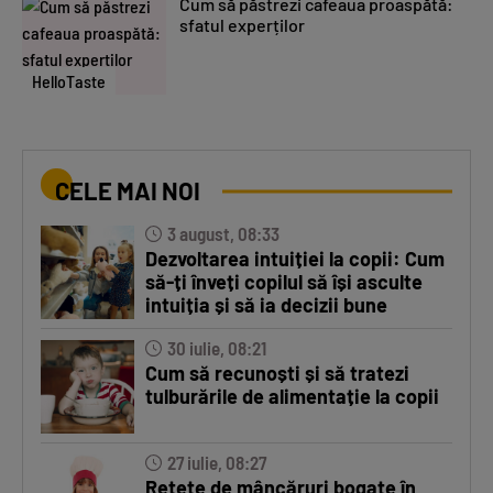
Cum să păstrezi cafeaua proaspătă:
sfatul experților
HelloTaste
CELE MAI NOI
3 august, 08:33
Dezvoltarea intuiției la copii: Cum
să-ți înveți copilul să își asculte
intuiția și să ia decizii bune
30 iulie, 08:21
Cum să recunoști și să tratezi
tulburările de alimentație la copii
27 iulie, 08:27
Rețete de mâncăruri bogate în