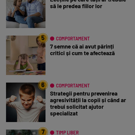
să le predea fiilor lor
5
COMPORTAMENT
7 semne că ai avut părinți
critici și cum te afectează
6
COMPORTAMENT
Strategii pentru prevenirea
agresivității la copii și când ar
trebui solicitat ajutor
specializat
7
TIMP LIBER