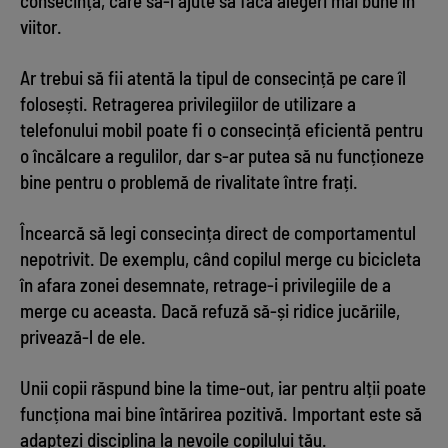
consecință, care să-l ajute să facă alegeri mai bune în
viitor.
Ar trebui să fii atentă la tipul de consecință pe care îl
folosești. Retragerea privilegiilor de utilizare a
telefonului mobil poate fi o consecință eficientă pentru
o încălcare a regulilor, dar s-ar putea să nu funcționeze
bine pentru o problemă de rivalitate între frați.
Încearcă să legi consecința direct de comportamentul
nepotrivit. De exemplu, când copilul merge cu bicicleta
în afara zonei desemnate, retrage-i privilegiile de a
merge cu aceasta. Dacă refuză să-și ridice jucăriile,
privează-l de ele.
Unii copii răspund bine la time-out, iar pentru alții poate
funcționa mai bine întărirea pozitivă. Important este să
adaptezi disciplina la nevoile copilului tău.