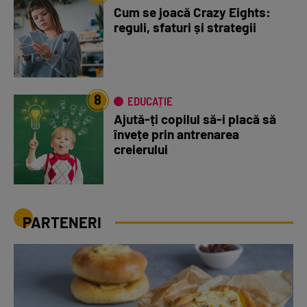
Cum se joacă Crazy Eights:
reguli, sfaturi și strategii
8
EDUCAȚIE
Ajută-ți copilul să-i placă să
învețe prin antrenarea
creierului
PARTENERI