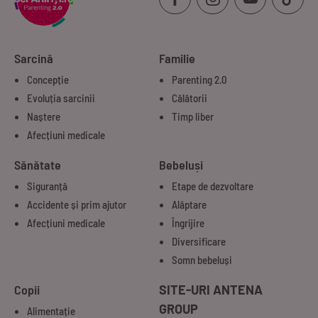
Sarcină
Familie
Concepție
Parenting 2.0
Evoluția sarcinii
Călătorii
Naștere
Timp liber
Afecțiuni medicale
Sănătate
Bebeluși
Siguranță
Etape de dezvoltare
Accidente și prim ajutor
Alăptare
Afecțiuni medicale
Îngrijire
Diversificare
Somn bebeluși
Copii
SITE-URI ANTENA
GROUP
Alimentație