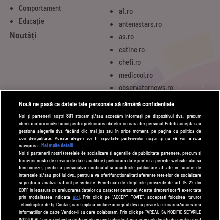
Comportament
a1.ro
Educație
antenastars.ro
Noutăți
as.ro
catine.ro
chefi.ro
medicool.ro
observatornews.ro
spynews.ro
Nouă ne pasă ca datele tale personale să rămână confidențiale
tvhappy.ro
Noi și partenerii noștri
831
stocăm și/sau accesăm informații pe dispozitivul dvs., precum
identificatorii cookie unici pentru prelucrarea datelor cu caracter personal. Puteți accepta sau
useit.ro
gestiona alegerile dvs. făcând clic mai jos sau în orice moment, pe pagina cu politica de
zutv.ro
confidențialitate. Aceste alegeri vor fi raportate partenerilor noștri și nu vă vor afecta
navigarea.
Mai multe detalii
Trends AntenaPLAY
Noi si partenerii nostri (retelele de socializare si agentiile de publicitate partenere, precum si
furnizorii nostri de servicii de date analitice) prelucram date pentru a permite website-ului sa
AntenaPLAY
functioneze, pentru a personaliza continutul si anunturile publicitare afisate in functie de
interesele si/sau profilul dvs., pentru a va oferi functionalitati aferente retelelor de socializare
si pentru a analiza traficul pe website. Beneficiati de drepturile prevazute de art. 15-22 din
GDPR in legatura cu prelucrarea datelor cu caracter personal. Aceste drepturi pot fi exercitate
UTILE
prin modalitatea indicata
aici
. Prin click pe “ACCEPT TOATE”, acceptati folosirea tuturor
Tehnologiilor de tip Cookie, care implica inclusiv acceptul dvs. cu privire la stocarea/accesarea
Cod deontologic
informatiilor de catre Vendor-ii cu care colaboram. Prin click pe “VREAU SA MODIFIC SETARILE
INDIVIDUAL” puteti schimba preferintele in mod individual, mai putin cele legate de cookie strict