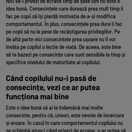
Nici să-l privezi de ecrane timp de șase luni nu este o
idee bună. Consecințele care durează prea mult timp îi
fac pe copii să își piardă motivația de a-și modifica
comportamentul. În plus, consecințele prea dure îi fac
pe copii să nu le pese de recâștigarea privilegiilor. Pe
de altă parte nici consecințele prea ușoare nu îl vor
învăța pe copilul o lecție de viață. De aceea, este bine
să te bazezi pe consecințe care sunt sensibile la timp și
specifice nivelului de maturitate al copilului.
Când copilului nu-i pasă de
consecințe, vezi ce ar putea
funcționa mai bine
Este o idee bună să ai la îndemână mai multe
consecințe, pentru că, uneori, este nevoie de încercare
și eroare. În cazul în care comportamentul copilului nu
se schimbă atunci când privezi de ecrane, s-ar putea să