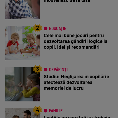
2
EDUCAȚIE
Cele mai bune jocuri pentru
dezvoltarea gândirii logice la
copii. Idei și recomandări
3
DEPĂRINȚI
Studiu: Neglijarea în copilărie
afectează dezvoltarea
memoriei de lucru
4
FAMILIE
Lecțiile pe care tații ar trebuie