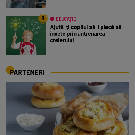
8
EDUCAȚIE
Ajută-ți copilul să-i placă să
învețe prin antrenarea
creierului
PARTENERI