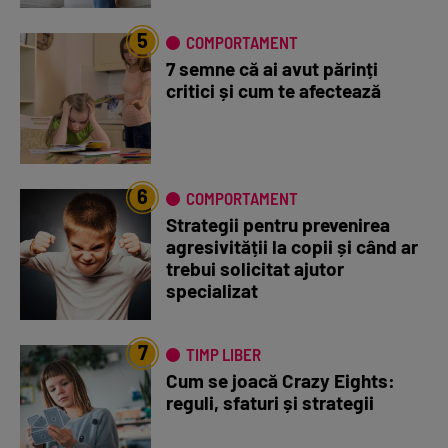
5
COMPORTAMENT
7 semne că ai avut părinți
critici și cum te afectează
6
COMPORTAMENT
Strategii pentru prevenirea
agresivității la copii și când ar
trebui solicitat ajutor
specializat
7
TIMP LIBER
Cum se joacă Crazy Eights:
reguli, sfaturi și strategii