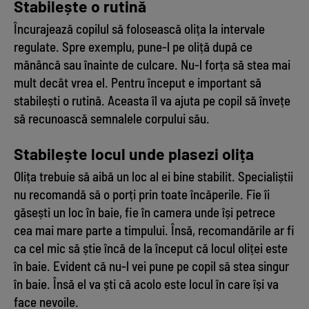
Stabilește o rutină
Încurajează copilul să folosească olița la intervale
regulate. Spre exemplu, pune-l pe oliță după ce
mănâncă sau înainte de culcare. Nu-l forța să stea mai
mult decât vrea el. Pentru început e important să
stabilești o rutină. Aceasta îl va ajuta pe copil să învețe
să recunoască semnalele corpului său.
Stabilește locul unde plasezi olița
Olița trebuie să aibă un loc al ei bine stabilit. Specialiștii
nu recomandă să o porți prin toate încăperile. Fie îi
găsești un loc în baie, fie în camera unde își petrece
cea mai mare parte a timpului. Însă, recomandările ar fi
ca cel mic să știe încă de la început că locul oliței este
în baie. Evident că nu-l vei pune pe copil să stea singur
în baie. Însă el va ști că acolo este locul în care își va
face nevoile.