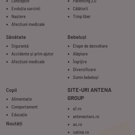
Concepție
Parenting 2.0
Evoluția sarcinii
Călătorii
Naștere
Timp liber
Afecțiuni medicale
Sănătate
Bebeluși
Siguranță
Etape de dezvoltare
Accidente și prim ajutor
Alăptare
Afecțiuni medicale
Îngrijire
Diversificare
Somn bebeluși
Copii
SITE-URI ANTENA
GROUP
Alimentație
Comportament
a1.ro
Educație
antenastars.ro
Noutăți
as.ro
catine.ro