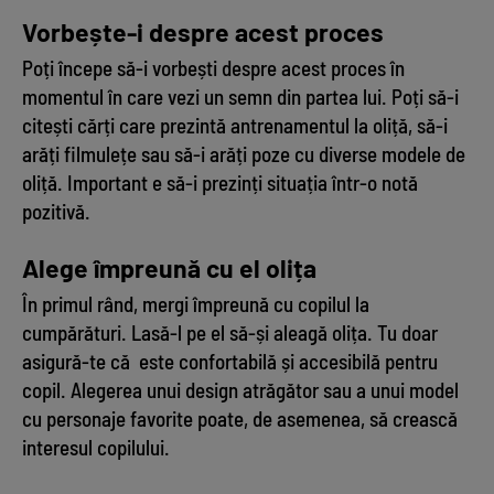
Vorbește-i despre acest proces
Poți începe să-i vorbești despre acest proces în
momentul în care vezi un semn din partea lui. Poți să-i
citești cărți care prezintă antrenamentul la oliță, să-i
arăți filmulețe sau să-i arăți poze cu diverse modele de
oliță. Important e să-i prezinți situația într-o notă
pozitivă.
Alege împreună cu el olița
În primul rând, mergi împreună cu copilul la
cumpărături. Lasă-l pe el să-și aleagă olița. Tu doar
asigură-te că este confortabilă și accesibilă pentru
copil. Alegerea unui design atrăgător sau a unui model
cu personaje favorite poate, de asemenea, să crească
interesul copilului.