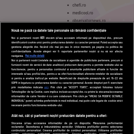
chefi.ro
medicool.ro
observatornews.ro
spynews.ro
Nouă ne pasă ca datele tale personale să rămână confidențiale
tvhappy.ro
Noi și partenerii noștri
831
stocăm și/sau accesăm informații pe dispozitivul dvs., precum
identificatorii cookie unici pentru prelucrarea datelor cu caracter personal. Puteți accepta sau
useit.ro
gestiona alegerile dvs. făcând clic mai jos sau în orice moment, pe pagina cu politica de
zutv.ro
confidențialitate. Aceste alegeri vor fi raportate partenerilor noștri și nu vă vor afecta
navigarea.
Mai multe detalii
Trends AntenaPLAY
Noi si partenerii nostri (retelele de socializare si agentiile de publicitate partenere, precum si
furnizorii nostri de servicii de date analitice) prelucram date pentru a permite website-ului sa
AntenaPLAY
functioneze, pentru a personaliza continutul si anunturile publicitare afisate in functie de
interesele si/sau profilul dvs., pentru a va oferi functionalitati aferente retelelor de socializare
si pentru a analiza traficul pe website. Beneficiati de drepturile prevazute de art. 15-22 din
GDPR in legatura cu prelucrarea datelor cu caracter personal. Aceste drepturi pot fi exercitate
UTILE
prin modalitatea indicata
aici
. Prin click pe “ACCEPT TOATE”, acceptati folosirea tuturor
Tehnologiilor de tip Cookie, care implica inclusiv acceptul dvs. cu privire la stocarea/accesarea
Cod deontologic
informatiilor de catre Vendor-ii cu care colaboram. Prin click pe “VREAU SA MODIFIC SETARILE
INDIVIDUAL” puteti schimba preferintele in mod individual, mai putin cele legate de cookie strict
Termeni și condiții
necesare pentru functionarea website-ului.
Politica de cookies
Atât noi, cât și partenerii noștri prelucrăm datele pentru a oferi:
Stocarea și/sau accesarea informațiilor de pe un dispozitiv. Măsurarea performanței
Politică de confidențialitate
reclamelor. Dezvoltarea și îmbunătățirea serviciilor. Utilizarea profilurilor pentru selectarea
conținutului personalizat. Crearea profilurilor de conținut personalizat. Utilizarea profilurilor
pentru selectarea publicității personalizate. Crearea profilurilor pentru publicitate