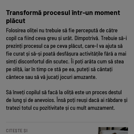
Transformă procesul într-un moment
plăcut
Folosirea oliței nu trebuie să fie percepută de către
copil ca fiind ceva greu și urât. Dimpotrivă. Trebuie să-i
prezinți procesul ca pe ceva plăcut, care-l va ajuta să
fie curat și să-și poată desfășura activitățile fără a mai
simți disconfortul din scutec. Îi poți arăta cum să stea
pe oliță, iar în timp ce stă pe ea, puteți să cântați
cântece sau să vă jucați jocuri amuzante.
Să înveți copilul să facă la oliță este un proces destul
de lung și de anevoios. Însă poți reuși dacă ai răbdare și
tratezi totul cu pozitivitate și cu mult amuzament.
CITEȘTE ȘI