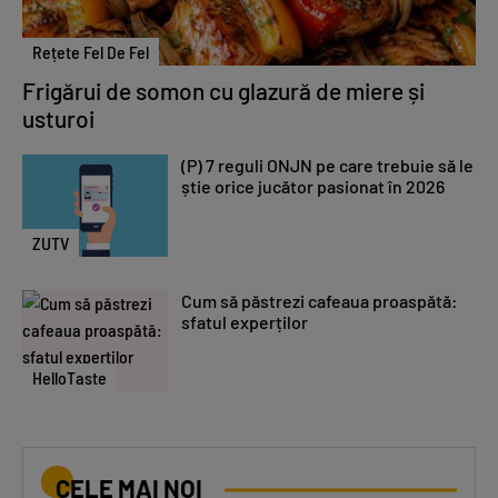
Rețete Fel De Fel
Frigărui de somon cu glazură de miere și
usturoi
(P) 7 reguli ONJN pe care trebuie să le
știe orice jucător pasionat în 2026
ZUTV
Cum să păstrezi cafeaua proaspătă:
sfatul experților
HelloTaste
CELE MAI NOI