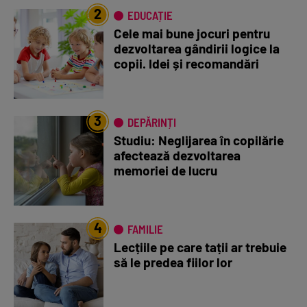
2
EDUCAȚIE
Cele mai bune jocuri pentru
dezvoltarea gândirii logice la
copii. Idei și recomandări
3
DEPĂRINȚI
Studiu: Neglijarea în copilărie
afectează dezvoltarea
memoriei de lucru
4
FAMILIE
Lecțiile pe care tații ar trebuie
să le predea fiilor lor