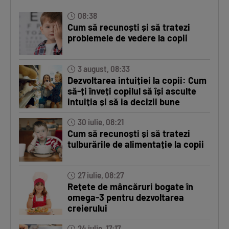
08:38
Cum să recunoști și să tratezi
problemele de vedere la copii
3 august, 08:33
Dezvoltarea intuiției la copii: Cum
să-ți înveți copilul să își asculte
intuiția și să ia decizii bune
30 iulie, 08:21
Cum să recunoști și să tratezi
tulburările de alimentație la copii
27 iulie, 08:27
Rețete de mâncăruri bogate în
omega-3 pentru dezvoltarea
creierului
24 iulie, 17:17