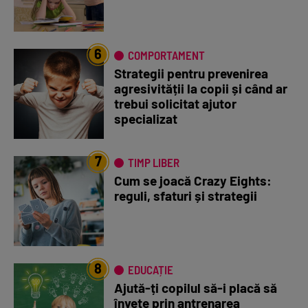
6
COMPORTAMENT
Strategii pentru prevenirea
agresivității la copii și când ar
trebui solicitat ajutor
specializat
7
TIMP LIBER
Cum se joacă Crazy Eights:
reguli, sfaturi și strategii
8
EDUCAȚIE
Ajută-ți copilul să-i placă să
învețe prin antrenarea