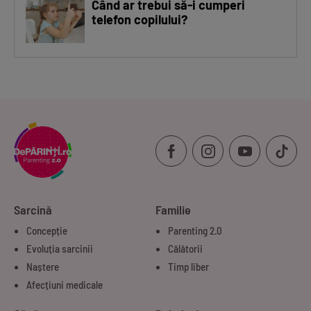
Când ar trebui să-i cumperi
telefon copilului?
Sarcină
Familie
Concepție
Parenting 2.0
Evoluția sarcinii
Călătorii
Naștere
Timp liber
Afecțiuni medicale