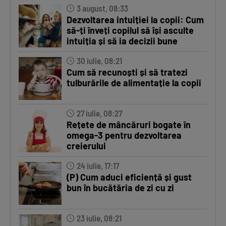
3 august, 08:33
Dezvoltarea intuiției la copii: Cum
să-ți înveți copilul să își asculte
intuiția și să ia decizii bune
30 iulie, 08:21
Cum să recunoști și să tratezi
tulburările de alimentație la copii
27 iulie, 08:27
Rețete de mâncăruri bogate în
omega-3 pentru dezvoltarea
creierului
24 iulie, 17:17
(P) Cum aduci eficiență și gust
bun în bucătăria de zi cu zi
23 iulie, 08:21