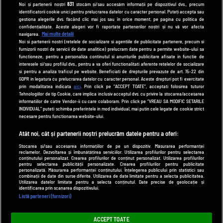
tvhappy.ro
Noi și partenerii noștri
831
stocăm și/sau accesăm informații pe dispozitivul dvs., precum
identificatorii cookie unici pentru prelucrarea datelor cu caracter personal. Puteți accepta sau
useit.ro
gestiona alegerile dvs. făcând clic mai jos sau în orice moment, pe pagina cu politica de
zutv.ro
confidențialitate. Aceste alegeri vor fi raportate partenerilor noștri și nu vă vor afecta
navigarea.
Mai multe detalii
Trends AntenaPLAY
Noi si partenerii nostri (retelele de socializare si agentiile de publicitate partenere, precum si
furnizorii nostri de servicii de date analitice) prelucram date pentru a permite website-ului sa
AntenaPLAY
functioneze, pentru a personaliza continutul si anunturile publicitare afisate in functie de
interesele si/sau profilul dvs., pentru a va oferi functionalitati aferente retelelor de socializare
si pentru a analiza traficul pe website. Beneficiati de drepturile prevazute de art. 15-22 din
GDPR in legatura cu prelucrarea datelor cu caracter personal. Aceste drepturi pot fi exercitate
UTILE
prin modalitatea indicata
aici
. Prin click pe “ACCEPT TOATE”, acceptati folosirea tuturor
Tehnologiilor de tip Cookie, care implica inclusiv acceptul dvs. cu privire la stocarea/accesarea
Cod deontologic
informatiilor de catre Vendor-ii cu care colaboram. Prin click pe “VREAU SA MODIFIC SETARILE
INDIVIDUAL” puteti schimba preferintele in mod individual, mai putin cele legate de cookie strict
Termeni și condiții
necesare pentru functionarea website-ului.
Politica de cookies
Atât noi, cât și partenerii noștri prelucrăm datele pentru a oferi:
Stocarea și/sau accesarea informațiilor de pe un dispozitiv. Măsurarea performanței
Politică de confidențialitate
reclamelor. Dezvoltarea și îmbunătățirea serviciilor. Utilizarea profilurilor pentru selectarea
conținutului personalizat. Crearea profilurilor de conținut personalizat. Utilizarea profilurilor
Contact
pentru selectarea publicității personalizate. Crearea profilurilor pentru publicitate
personalizată. Măsurarea performanței conținutului. Înțelegerea publicului prin statistici sau
combinații de date din surse diferite. Utilizarea de date limitate pentru a selecta publicitatea.
Utilizarea datelor limitate pentru a selecta conținutul. Date precise de geolocație și
identificarea prin scanarea dispozitivului.
Modifică Setările
Listă parteneri (furnizori)
© 2026 DePărinți.ro
ACCEPT TOATE