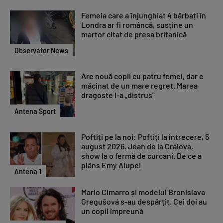
Femeia care a înjunghiat 4 bărbați în
Londra ar fi româncă, susţine un
martor citat de presa britanică
Observator News
Are nouă copii cu patru femei, dar e
măcinat de un mare regret. Marea
dragoste l-a „distrus”
Antena Sport
Poftiți pe la noi: Poftiți la întrecere, 5
august 2026. Jean de la Craiova,
show la o fermă de curcani. De ce a
plâns Emy Alupei
Antena 1
Mario Cimarro și modelul Bronislava
Gregušová s-au despărțit. Cei doi au
un copil împreună