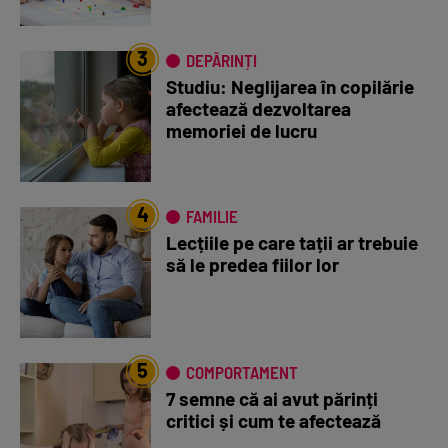
3
DEPĂRINȚI
Studiu: Neglijarea în copilărie
afectează dezvoltarea
memoriei de lucru
4
FAMILIE
Lecțiile pe care tații ar trebuie
să le predea fiilor lor
5
COMPORTAMENT
7 semne că ai avut părinți
critici și cum te afectează