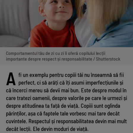
Comportamentul tău de zi cu zi îi oferă copilului lecții
importante despre respect și responsabilitate / Shutterstock
A
fi un exemplu pentru copiii tăi nu înseamnă să fii
perfect, ci să arăți că îți asumi imperfecțiunile și
că încerci mereu să devii mai bun. Este despre modul în
care tratezi oamenii, despre valorile pe care le urmezi și
despre atitudinea ta față de viață. Copiii sunt oglinda
părinților, așa că faptele tale vorbesc mai tare decât
cuvintele. Respectul și responsabilitatea devin mai mult
decât lecții. Ele devin moduri de viață.