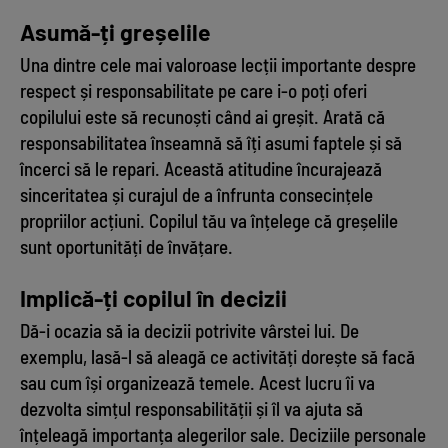
Asumă-ți greșelile
Una dintre cele mai valoroase lecții importante despre
respect și responsabilitate pe care i-o poți oferi
copilului este să recunoști când ai greșit. Arată că
responsabilitatea înseamnă să îți asumi faptele și să
încerci să le repari. Această atitudine încurajează
sinceritatea și curajul de a înfrunta consecințele
propriilor acțiuni. Copilul tău va înțelege că greșelile
sunt oportunități de învățare.
Implică-ți copilul în decizii
Dă-i ocazia să ia decizii potrivite vârstei lui. De
exemplu, lasă-l să aleagă ce activități dorește să facă
sau cum își organizează temele. Acest lucru îi va
dezvolta simțul responsabilității și îl va ajuta să
înțeleagă importanța alegerilor sale. Deciziile personale