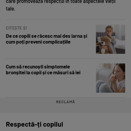
care promovează respectul în toate aspectele vieții
tale.
CITEȘTE ȘI
De ce copiii se răcesc mai des iarna și
cum poți preveni complicațiile
Cum să recunoști simptomele
bronșitei la copii și ce măsuri să iei
RECLAMĂ
Respectă-ți copilul