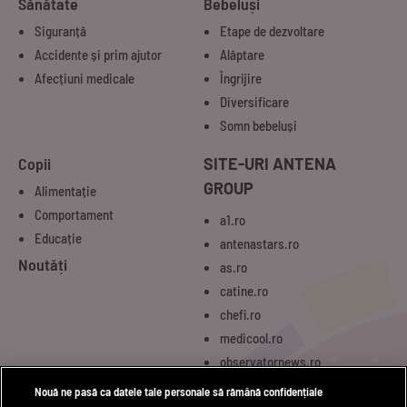
Sănătate
Bebeluși
Siguranță
Etape de dezvoltare
Accidente și prim ajutor
Alăptare
Afecțiuni medicale
Îngrijire
Diversificare
Somn bebeluși
Copii
SITE-URI ANTENA
GROUP
Alimentație
Comportament
a1.ro
Educație
antenastars.ro
Noutăți
as.ro
catine.ro
chefi.ro
medicool.ro
observatornews.ro
spynews.ro
Nouă ne pasă ca datele tale personale să rămână confidențiale