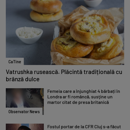
CaTine
Vatrushka rusească. Plăcintă tradițională cu
brânză dulce
Femeia care a înjunghiat 4 bărbați în
Londra ar fi româncă, susţine un
martor citat de presa britanică
Observator News
Fostul portar de la CFR Cluj s-a făcut