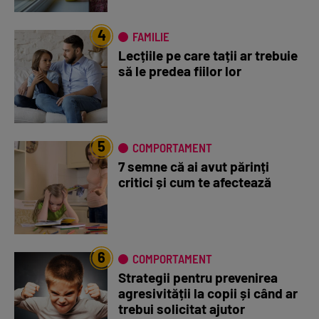
4
FAMILIE
Lecțiile pe care tații ar trebuie
să le predea fiilor lor
5
COMPORTAMENT
7 semne că ai avut părinți
critici și cum te afectează
6
COMPORTAMENT
Strategii pentru prevenirea
agresivității la copii și când ar
trebui solicitat ajutor