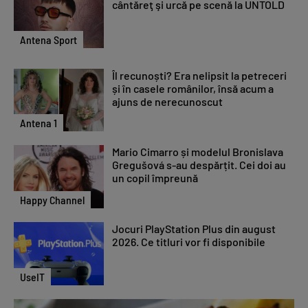
cântăreţ şi urcă pe scenă la UNTOLD
Antena Sport
Îl recunoști? Era nelipsit la petreceri
și în casele românilor, însă acum a
ajuns de nerecunoscut
Antena 1
Mario Cimarro și modelul Bronislava
Gregušová s-au despărțit. Cei doi au
un copil împreună
Happy Channel
Jocuri PlayStation Plus din august
2026. Ce titluri vor fi disponibile
UseIT