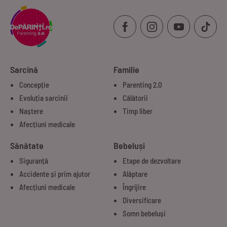
Sarcină
Familie
Concepție
Parenting 2.0
Evoluția sarcinii
Călătorii
Naștere
Timp liber
Afecțiuni medicale
Sănătate
Bebeluși
Siguranță
Etape de dezvoltare
Accidente și prim ajutor
Alăptare
Afecțiuni medicale
Îngrijire
Diversificare
Somn bebeluși