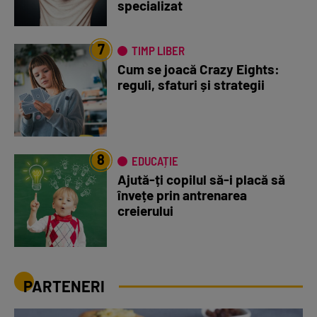
specializat
7
TIMP LIBER
Cum se joacă Crazy Eights:
reguli, sfaturi și strategii
8
EDUCAȚIE
Ajută-ți copilul să-i placă să
învețe prin antrenarea
creierului
PARTENERI