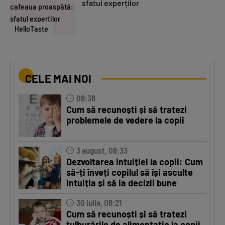
sfatul experților
HelloTaste
CELE MAI NOI
08:38
Cum să recunoști și să tratezi
problemele de vedere la copii
3 august, 08:33
Dezvoltarea intuiției la copii: Cum
să-ți înveți copilul să își asculte
intuiția și să ia decizii bune
30 iulie, 08:21
Cum să recunoști și să tratezi
tulburările de alimentație la copii