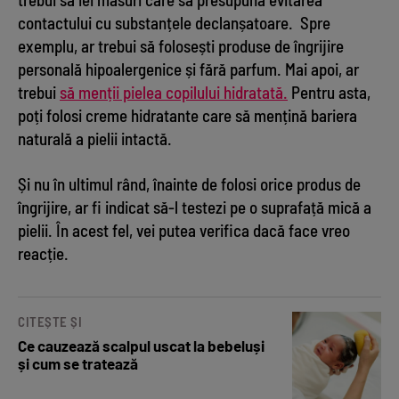
contactului cu substanțele declanșatoare. Spre
exemplu, ar trebui să folosești produse de îngrijire
personală hipoalergenice și fără parfum. Mai apoi, ar
trebui
să menții pielea copilului hidratată.
Pentru asta,
poți folosi creme hidratante care să mențină bariera
naturală a pielii intactă.
Și nu în ultimul rând, înainte de folosi orice produs de
îngrijire, ar fi indicat să-l testezi pe o suprafață mică a
pielii. În acest fel, vei putea verifica dacă face vreo
reacție.
CITEȘTE ȘI
Ce cauzează scalpul uscat la bebeluși
și cum se tratează