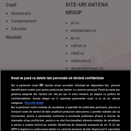
Copii
SITE-URI ANTENA
GROUP
Alimentație
Comportament
a1.ro
Educație
antenastars.ro
Noutăți
as.ro
catine.ro
chefi.ro
medicool.ro
observatornews.ro
spynews.ro
Nouă ne pasă ca datele tale personale să rămână confidențiale
tvhappy.ro
Noi și partenerii noștri
831
stocăm și/sau accesăm informații pe dispozitivul dvs., precum
identificatorii cookie unici pentru prelucrarea datelor cu caracter personal. Puteți accepta sau
useit.ro
gestiona alegerile dvs. făcând clic mai jos sau în orice moment, pe pagina cu politica de
zutv.ro
confidențialitate. Aceste alegeri vor fi raportate partenerilor noștri și nu vă vor afecta
navigarea.
Mai multe detalii
Trends AntenaPLAY
Noi si partenerii nostri (retelele de socializare si agentiile de publicitate partenere, precum si
furnizorii nostri de servicii de date analitice) prelucram date pentru a permite website-ului sa
AntenaPLAY
functioneze, pentru a personaliza continutul si anunturile publicitare afisate in functie de
interesele si/sau profilul dvs., pentru a va oferi functionalitati aferente retelelor de socializare
si pentru a analiza traficul pe website. Beneficiati de drepturile prevazute de art. 15-22 din
GDPR in legatura cu prelucrarea datelor cu caracter personal. Aceste drepturi pot fi exercitate