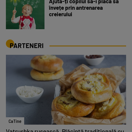
Ajută-ți copilul să-i placă să
învețe prin antrenarea
creierului
PARTENERI
CaTine
Vatrushka rusească. Plăcintă tradițională cu