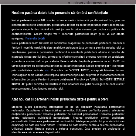
observatornews.ro
spynews.ro
Nouă ne pasă ca datele tale personale să rămână confidențiale
tvhappy.ro
Noi și partenerii noștri
831
stocăm și/sau accesăm informații pe dispozitivul dvs., precum
identificatorii cookie unici pentru prelucrarea datelor cu caracter personal. Puteți accepta sau
useit.ro
gestiona alegerile dvs. făcând clic mai jos sau în orice moment, pe pagina cu politica de
zutv.ro
confidențialitate. Aceste alegeri vor fi raportate partenerilor noștri și nu vă vor afecta
navigarea.
Mai multe detalii
Trends AntenaPLAY
Noi si partenerii nostri (retelele de socializare si agentiile de publicitate partenere, precum si
furnizorii nostri de servicii de date analitice) prelucram date pentru a permite website-ului sa
AntenaPLAY
functioneze, pentru a personaliza continutul si anunturile publicitare afisate in functie de
interesele si/sau profilul dvs., pentru a va oferi functionalitati aferente retelelor de socializare
si pentru a analiza traficul pe website. Beneficiati de drepturile prevazute de art. 15-22 din
GDPR in legatura cu prelucrarea datelor cu caracter personal. Aceste drepturi pot fi exercitate
UTILE
prin modalitatea indicata
aici
. Prin click pe “ACCEPT TOATE”, acceptati folosirea tuturor
Tehnologiilor de tip Cookie, care implica inclusiv acceptul dvs. cu privire la stocarea/accesarea
Cod deontologic
informatiilor de catre Vendor-ii cu care colaboram. Prin click pe “VREAU SA MODIFIC SETARILE
INDIVIDUAL” puteti schimba preferintele in mod individual, mai putin cele legate de cookie strict
Termeni și condiții
necesare pentru functionarea website-ului.
Politica de cookies
Atât noi, cât și partenerii noștri prelucrăm datele pentru a oferi:
Stocarea și/sau accesarea informațiilor de pe un dispozitiv. Măsurarea performanței
Politică de confidențialitate
reclamelor. Dezvoltarea și îmbunătățirea serviciilor. Utilizarea profilurilor pentru selectarea
conținutului personalizat. Crearea profilurilor de conținut personalizat. Utilizarea profilurilor
Contact
pentru selectarea publicității personalizate. Crearea profilurilor pentru publicitate
personalizată. Măsurarea performanței conținutului. Înțelegerea publicului prin statistici sau
combinații de date din surse diferite. Utilizarea de date limitate pentru a selecta publicitatea.
Utilizarea datelor limitate pentru a selecta conținutul. Date precise de geolocație și
identificarea prin scanarea dispozitivului.
Modifică Setările