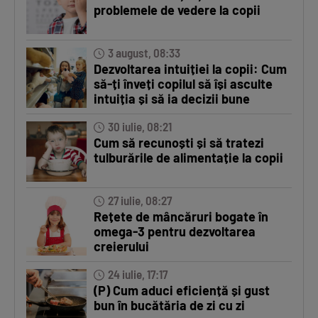
problemele de vedere la copii
3 august, 08:33
Dezvoltarea intuiției la copii: Cum
să-ți înveți copilul să își asculte
intuiția și să ia decizii bune
30 iulie, 08:21
Cum să recunoști și să tratezi
tulburările de alimentație la copii
27 iulie, 08:27
Rețete de mâncăruri bogate în
omega-3 pentru dezvoltarea
creierului
24 iulie, 17:17
(P) Cum aduci eficiență și gust
bun în bucătăria de zi cu zi