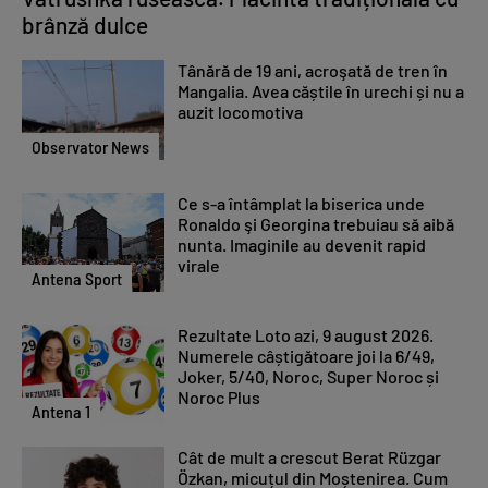
brânză dulce
Tânără de 19 ani, acroşată de tren în
Mangalia. Avea căștile în urechi și nu a
auzit locomotiva
Observator News
Ce s-a întâmplat la biserica unde
Ronaldo şi Georgina trebuiau să aibă
nunta. Imaginile au devenit rapid
virale
Antena Sport
Rezultate Loto azi, 9 august 2026.
Numerele câștigătoare joi la 6/49,
Joker, 5/40, Noroc, Super Noroc și
Noroc Plus
Antena 1
Cât de mult a crescut Berat Rüzgar
Özkan, micuțul din Moștenirea. Cum