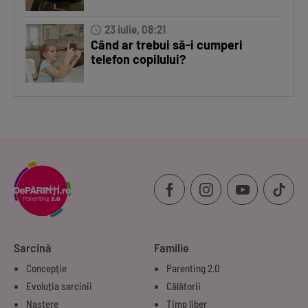
23 iulie, 08:21
Când ar trebui să-i cumperi
telefon copilului?
Sarcină
Familie
Concepție
Parenting 2.0
Evoluția sarcinii
Călătorii
Naștere
Timp liber