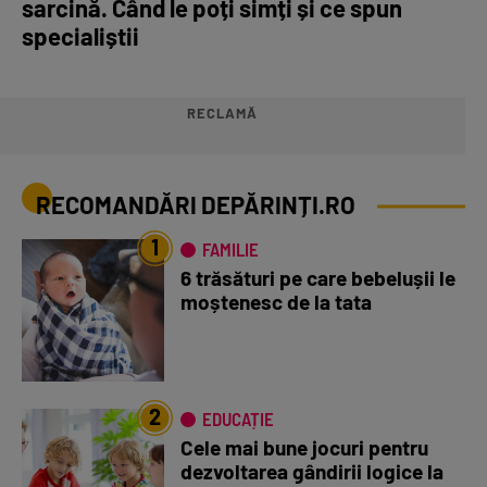
sarcină. Când le poți simți și ce spun
specialiștii
RECLAMĂ
RECOMANDĂRI DEPĂRINȚI.RO
1
FAMILIE
6 trăsături pe care bebelușii le
moștenesc de la tata
2
EDUCAȚIE
Cele mai bune jocuri pentru
dezvoltarea gândirii logice la