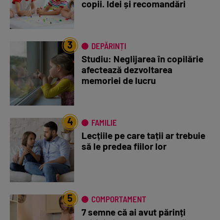
copii. Idei și recomandări
3
DEPĂRINȚI
Studiu: Neglijarea în copilărie
afectează dezvoltarea
memoriei de lucru
4
FAMILIE
Lecțiile pe care tații ar trebuie
să le predea fiilor lor
5
COMPORTAMENT
7 semne că ai avut părinți