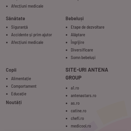
Afecțiuni medicale
Sănătate
Bebeluși
Siguranță
Etape de dezvoltare
Accidente și prim ajutor
Alăptare
Afecțiuni medicale
Îngrijire
Diversificare
Somn bebeluși
Copii
SITE-URI ANTENA
GROUP
Alimentație
Comportament
a1.ro
Educație
antenastars.ro
Noutăți
as.ro
catine.ro
chefi.ro
medicool.ro