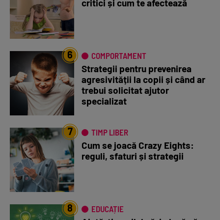
critici și cum te afectează
6
COMPORTAMENT
Strategii pentru prevenirea
agresivității la copii și când ar
trebui solicitat ajutor
specializat
7
TIMP LIBER
Cum se joacă Crazy Eights:
reguli, sfaturi și strategii
8
EDUCAȚIE