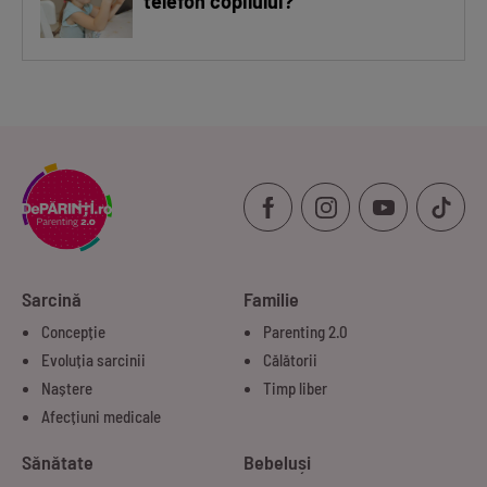
telefon copilului?
Sarcină
Familie
Concepție
Parenting 2.0
Evoluția sarcinii
Călătorii
Naștere
Timp liber
Afecțiuni medicale
Sănătate
Bebeluși