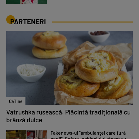
PARTENERI
CaTine
Vatrushka rusească. Plăcintă tradițională cu
brânză dulce
Fakenews-ul "ambulanţei care fură
copii". Şoferul echipajului atacat cu