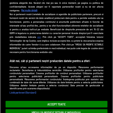
useit.ro
gestiona alegerile dvs. făcând clic mai jos sau în orice moment, pe pagina cu politica de
zutv.ro
confidențialitate. Aceste alegeri vor fi raportate partenerilor noștri și nu vă vor afecta
navigarea.
Mai multe detalii
Trends AntenaPLAY
Noi si partenerii nostri (retelele de socializare si agentiile de publicitate partenere, precum si
furnizorii nostri de servicii de date analitice) prelucram date pentru a permite website-ului sa
AntenaPLAY
functioneze, pentru a personaliza continutul si anunturile publicitare afisate in functie de
interesele si/sau profilul dvs., pentru a va oferi functionalitati aferente retelelor de socializare
si pentru a analiza traficul pe website. Beneficiati de drepturile prevazute de art. 15-22 din
GDPR in legatura cu prelucrarea datelor cu caracter personal. Aceste drepturi pot fi exercitate
UTILE
prin modalitatea indicata
aici
. Prin click pe “ACCEPT TOATE”, acceptati folosirea tuturor
Tehnologiilor de tip Cookie, care implica inclusiv acceptul dvs. cu privire la stocarea/accesarea
Cod deontologic
informatiilor de catre Vendor-ii cu care colaboram. Prin click pe “VREAU SA MODIFIC SETARILE
INDIVIDUAL” puteti schimba preferintele in mod individual, mai putin cele legate de cookie strict
Termeni și condiții
necesare pentru functionarea website-ului.
Politica de cookies
Atât noi, cât și partenerii noștri prelucrăm datele pentru a oferi:
Stocarea și/sau accesarea informațiilor de pe un dispozitiv. Măsurarea performanței
Politică de confidențialitate
reclamelor. Dezvoltarea și îmbunătățirea serviciilor. Utilizarea profilurilor pentru selectarea
conținutului personalizat. Crearea profilurilor de conținut personalizat. Utilizarea profilurilor
Contact
pentru selectarea publicității personalizate. Crearea profilurilor pentru publicitate
personalizată. Măsurarea performanței conținutului. Înțelegerea publicului prin statistici sau
combinații de date din surse diferite. Utilizarea de date limitate pentru a selecta publicitatea.
Utilizarea datelor limitate pentru a selecta conținutul. Date precise de geolocație și
identificarea prin scanarea dispozitivului.
Modifică Setările
Listă parteneri (furnizori)
© 2026 DePărinți.ro
ACCEPT TOATE
Acest site este creat și administrat de Digital Antena Group. Toate drepturile
VREAU SA MODIFIC SETARILE INDIVIDUAL