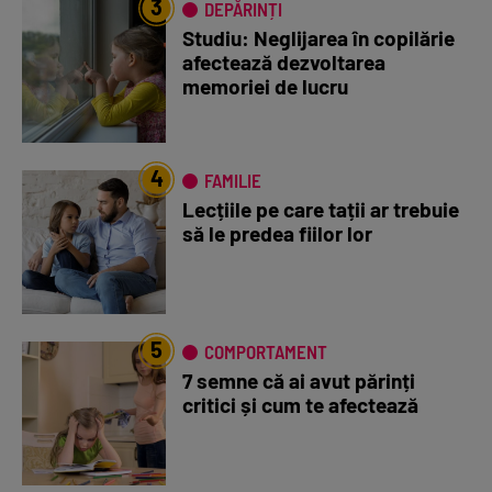
3
DEPĂRINȚI
Studiu: Neglijarea în copilărie
afectează dezvoltarea
memoriei de lucru
4
FAMILIE
Lecțiile pe care tații ar trebuie
să le predea fiilor lor
5
COMPORTAMENT
7 semne că ai avut părinți
critici și cum te afectează