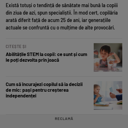
Există totuși o tendință de sănătate mai bună la copiii
din ziua de azi, spun specialiștii. În mod cert, copilăria
arată diferit față de acum 25 de ani, iar generațiile
actuale se confruntă cu o mulțime de alte provocări.
CITEȘTE ȘI
Abilitățile STEM la copii: ce sunt și cum
le poți dezvolta prin joacă
Cum să încurajezi copilul să ia decizii
de mic: pași pentru creșterea
independenței
RECLAMĂ