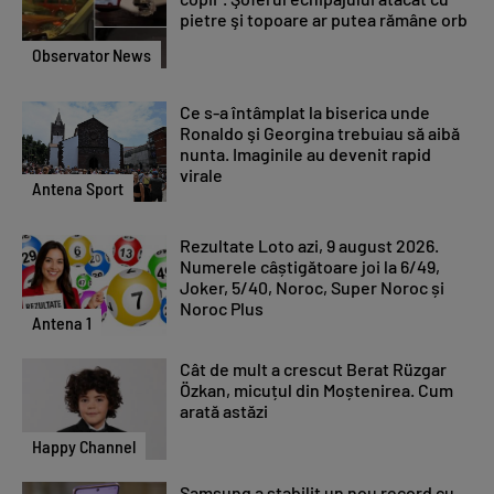
pietre şi topoare ar putea rămâne orb
Observator News
Ce s-a întâmplat la biserica unde
Ronaldo şi Georgina trebuiau să aibă
nunta. Imaginile au devenit rapid
virale
Antena Sport
Rezultate Loto azi, 9 august 2026.
Numerele câștigătoare joi la 6/49,
Joker, 5/40, Noroc, Super Noroc și
Noroc Plus
Antena 1
Cât de mult a crescut Berat Rüzgar
Özkan, micuțul din Moștenirea. Cum
arată astăzi
Happy Channel
Samsung a stabilit un nou record cu