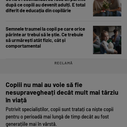
după ce copiii au devenit adulți. E total
diferit de educația din copilărie
Semnele traumei la copii pe care orice
părinte ar trebui să le știe. Ce trebuie
să urmărești atât fizic, cât și
comportamental
RECLAMĂ
Copiii nu mai au voie să fie
nesupravegheați decât mult mai târziu
în viață
Potrivit specialiștilor, copii sunt tratați ca niște copii
pentru o perioadă mai lungă de timp decât au fost
generațiile mai în vârstă.