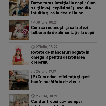
Dezvoltarea intuiției la copii: Cum
să-ți înveți copilul să își asculte
intuiția și să ia decizii bune
30 iulie, 08:21
Cum să recunoști și să tratezi
tulburările de alimentație la copii
27 iulie, 08:27
Rețete de mâncăruri bogate în
omega-3 pentru dezvoltarea
creierului
24 iulie, 17:17
(P) Cum aduci eficiență și gust
bun în bucătăria de zi cu zi
23 iulie, 08:21
Când ar trebui să-i cumperi