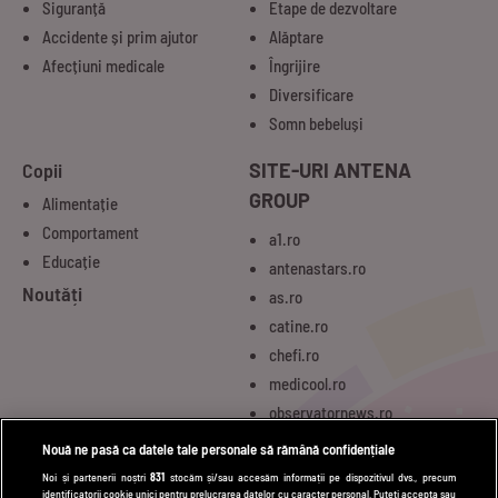
Siguranță
Etape de dezvoltare
Accidente și prim ajutor
Alăptare
Afecțiuni medicale
Îngrijire
Diversificare
Somn bebeluși
Copii
SITE-URI ANTENA
GROUP
Alimentație
Comportament
a1.ro
Educație
antenastars.ro
Noutăți
as.ro
catine.ro
chefi.ro
medicool.ro
observatornews.ro
spynews.ro
Nouă ne pasă ca datele tale personale să rămână confidențiale
tvhappy.ro
Noi și partenerii noștri
831
stocăm și/sau accesăm informații pe dispozitivul dvs., precum
identificatorii cookie unici pentru prelucrarea datelor cu caracter personal. Puteți accepta sau