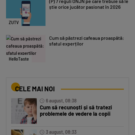
(P) 7 reguli ONJN pe care trebuie să le
știe orice jucător pasionat în 2026
ZUTV
Cum să păstrezi cafeaua proaspătă:
sfatul experților
HelloTaste
CELE MAI NOI
6 august, 08:38
Cum să recunoști și să tratezi
problemele de vedere la copii
3 august, 08:33