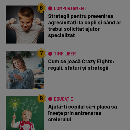
6
COMPORTAMENT
Strategii pentru prevenirea
agresivității la copii și când ar
trebui solicitat ajutor
specializat
7
TIMP LIBER
Cum se joacă Crazy Eights:
reguli, sfaturi și strategii
8
EDUCAȚIE
Ajută-ți copilul să-i placă să
învețe prin antrenarea
creierului