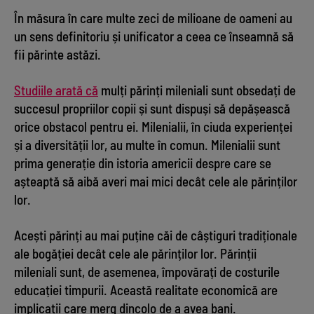
În măsura în care multe zeci de milioane de oameni au
un sens definitoriu și unificator a ceea ce înseamnă să
fii părinte astăzi.
Studiile arată că
mulți părinți mileniali sunt obsedați de
succesul propriilor copii și sunt dispuși să depășească
orice obstacol pentru ei. Milenialii, în ciuda experienței
și a diversității lor, au multe în comun. Milenialii sunt
prima generație din istoria americii despre care se
așteaptă să aibă averi mai mici decât cele ale părinților
lor.
Acești părinți au mai puține căi de câștiguri tradiționale
ale bogăției decât cele ale părinților lor. Părinții
mileniali sunt, de asemenea, împovărați de costurile
educației timpurii. Această realitate economică are
implicații care merg dincolo de a avea bani.