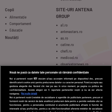
Copii
SITE-URI ANTENA
GROUP
Alimentație
Comportament
a1.ro
Educație
antenastars.ro
Noutăți
as.ro
catine.ro
chefi.ro
medicool.ro
observatornews.ro
spynews.ro
Nouă ne pasă ca datele tale personale să rămână confidențiale
tvhappy.ro
Noi și partenerii noștri
831
stocăm și/sau accesăm informații pe dispozitivul dvs., precum
identificatorii cookie unici pentru prelucrarea datelor cu caracter personal. Puteți accepta sau
useit.ro
gestiona alegerile dvs. făcând clic mai jos sau în orice moment, pe pagina cu politica de
zutv.ro
confidențialitate. Aceste alegeri vor fi raportate partenerilor noștri și nu vă vor afecta
navigarea.
Mai multe detalii
Trends AntenaPLAY
Noi si partenerii nostri (retelele de socializare si agentiile de publicitate partenere, precum si
furnizorii nostri de servicii de date analitice) prelucram date pentru a permite website-ului sa
AntenaPLAY
functioneze, pentru a personaliza continutul si anunturile publicitare afisate in functie de
interesele si/sau profilul dvs., pentru a va oferi functionalitati aferente retelelor de socializare