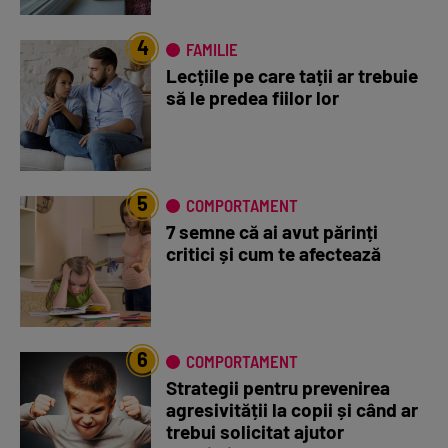
4
FAMILIE
Lecțiile pe care tații ar trebuie
să le predea fiilor lor
5
COMPORTAMENT
7 semne că ai avut părinți
critici și cum te afectează
6
COMPORTAMENT
Strategii pentru prevenirea
agresivității la copii și când ar
trebui solicitat ajutor