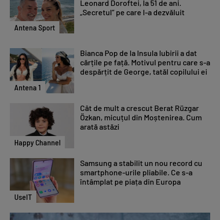
Leonard Doroftei, la 51 de ani.
„Secretul” pe care l-a dezvăluit
Antena Sport
Bianca Pop de la Insula Iubirii a dat
cărțile pe față. Motivul pentru care s-a
despărțit de George, tatăl copilului ei
Antena 1
Cât de mult a crescut Berat Rüzgar
Özkan, micuțul din Moștenirea. Cum
arată astăzi
Happy Channel
Samsung a stabilit un nou record cu
smartphone-urile pliabile. Ce s-a
întâmplat pe piața din Europa
UseIT