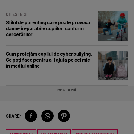
CITEȘTE ȘI
Stilul de parenting care poate provoca
daune ireparabile copiilor, conform
cercetărilor
Cum protejăm copilul de cyberbullying.
Ce poți face pentru a-l ajuta pe cel mic
în mediul online
RECLAMĂ
SHARE:
părinte dificil
părinte modern
sfaturile specialiștilor