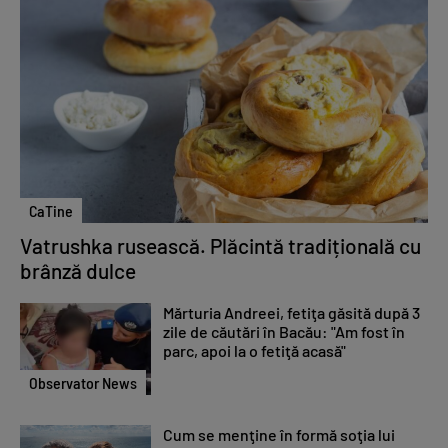
CaTine
Vatrushka rusească. Plăcintă tradițională cu
brânză dulce
Mărturia Andreei, fetiţa găsită după 3
zile de căutări în Bacău: "Am fost în
parc, apoi la o fetiţă acasă"
Observator News
Cum se menţine în formă soţia lui