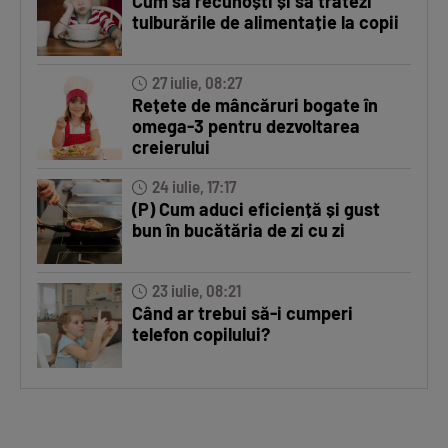
Cum să recunoști și să tratezi
tulburările de alimentație la copii
27 iulie, 08:27
Rețete de mâncăruri bogate în
omega-3 pentru dezvoltarea
creierului
24 iulie, 17:17
(P) Cum aduci eficiență și gust
bun în bucătăria de zi cu zi
23 iulie, 08:21
Când ar trebui să-i cumperi
telefon copilului?