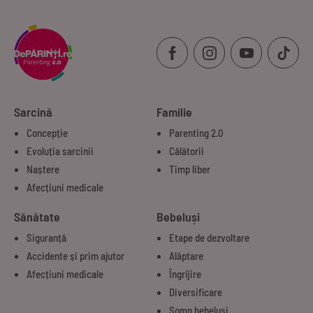
Sarcină
Familie
Concepție
Parenting 2.0
Evoluția sarcinii
Călătorii
Naștere
Timp liber
Afecțiuni medicale
Sănătate
Bebeluși
Siguranță
Etape de dezvoltare
Accidente și prim ajutor
Alăptare
Afecțiuni medicale
Îngrijire
Diversificare
Somn bebeluși