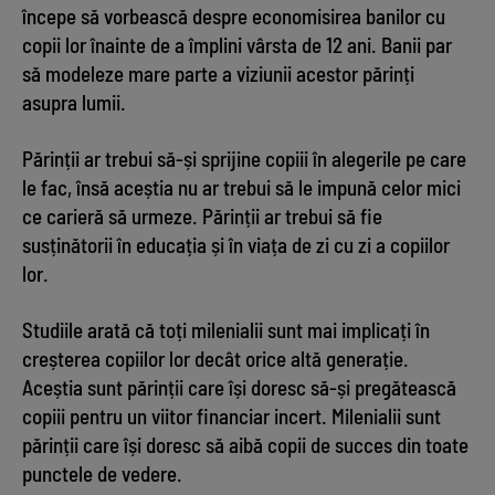
începe să vorbească despre economisirea banilor cu
copii lor înainte de a împlini vârsta de 12 ani. Banii par
să modeleze mare parte a viziunii acestor părinți
asupra lumii.
Părinții ar trebui să-și sprijine copiii în alegerile pe care
le fac, însă aceștia nu ar trebui să le impună celor mici
ce carieră să urmeze. Părinții ar trebui să fie
susținătorii în educația și în viața de zi cu zi a copiilor
lor.
Studiile arată că toți milenialii sunt mai implicați în
creșterea copiilor lor decât orice altă generație.
Aceștia sunt părinții care își doresc să-și pregătească
copiii pentru un viitor financiar incert. Milenialii sunt
părinții care își doresc să aibă copii de succes din toate
punctele de vedere.