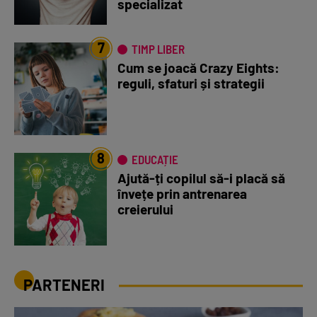
specializat
7
TIMP LIBER
Cum se joacă Crazy Eights:
reguli, sfaturi și strategii
8
EDUCAȚIE
Ajută-ți copilul să-i placă să
învețe prin antrenarea
creierului
PARTENERI