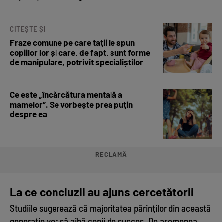
CITEȘTE ȘI
Fraze comune pe care tații le spun
copiilor lor și care, de fapt, sunt forme
de manipulare, potrivit specialiștilor
Ce este „încărcătura mentală a
mamelor”. Se vorbește prea puțin
despre ea
RECLAMĂ
La ce concluzii au ajuns cercetătorii
Studiile sugerează că majoritatea părinților din această
generație vor să aibă copii de succes. De asemenea,