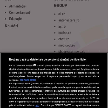
GROUP
Alimentație
Comportament
a1.ro
Educație
antenastars.ro
Noutăți
as.ro
catine.ro
chefi.ro
medicool.ro
observatornews.ro
spynews.ro
Nouă ne pasă ca datele tale personale să rămână confidențiale
tvhappy.ro
Noi și partenerii noștri
831
stocăm și/sau accesăm informații pe dispozitivul dvs., precum
identificatorii cookie unici pentru prelucrarea datelor cu caracter personal. Puteți accepta sau
useit.ro
gestiona alegerile dvs. făcând clic mai jos sau în orice moment, pe pagina cu politica de
zutv.ro
confidențialitate. Aceste alegeri vor fi raportate partenerilor noștri și nu vă vor afecta
navigarea.
Mai multe detalii
Trends AntenaPLAY
Noi si partenerii nostri (retelele de socializare si agentiile de publicitate partenere, precum si
furnizorii nostri de servicii de date analitice) prelucram date pentru a permite website-ului sa
AntenaPLAY
functioneze, pentru a personaliza continutul si anunturile publicitare afisate in functie de
interesele si/sau profilul dvs., pentru a va oferi functionalitati aferente retelelor de socializare
si pentru a analiza traficul pe website. Beneficiati de drepturile prevazute de art. 15-22 din
GDPR in legatura cu prelucrarea datelor cu caracter personal. Aceste drepturi pot fi exercitate
UTILE
prin modalitatea indicata
aici
. Prin click pe “ACCEPT TOATE”, acceptati folosirea tuturor