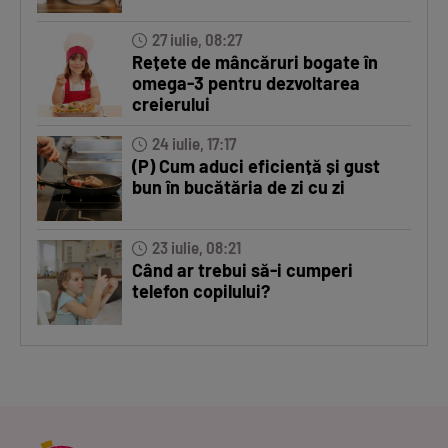
27 iulie, 08:27
Rețete de mâncăruri bogate în
omega-3 pentru dezvoltarea
creierului
24 iulie, 17:17
(P) Cum aduci eficiență și gust
bun în bucătăria de zi cu zi
23 iulie, 08:21
Când ar trebui să-i cumperi
telefon copilului?