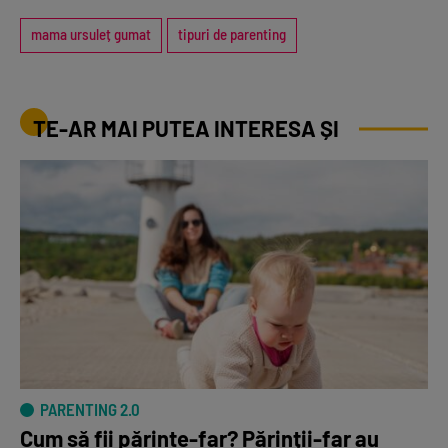
mama ursuleț gumat
tipuri de parenting
TE-AR MAI PUTEA INTERESA ȘI
PARENTING 2.0
Cum să fii părinte-far? Părinții-far au