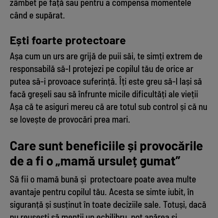
zâmbet pe față sau pentru a compensa momentele
când e supărat.
Ești foarte protectoare
Așa cum un urs are grijă de puii săi, te simți extrem de
responsabilă să-l protejezi pe copilul tău de orice ar
putea să-i provoace suferință. Îți este greu să-l lași să
facă greșeli sau să înfrunte micile dificultăți ale vieții
Așa că te asiguri mereu că are totul sub control și că nu
se lovește de provocări prea mari.
Care sunt beneficiile și provocările
de a fi o „mamă ursuleț gumat”
Să fii o mamă bună și protectoare poate avea multe
avantaje pentru copilul tău. Acesta se simte iubit, în
siguranță și susținut în toate deciziile sale. Totuși, dacă
nu reușești să menții un echilibru, pot apărea și