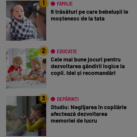
1
FAMILIE
6 trăsături pe care bebelușii le
moștenesc de la tata
2
EDUCAȚIE
Cele mai bune jocuri pentru
dezvoltarea gândirii logice la
copii. Idei și recomandări
3
DEPĂRINȚI
Studiu: Neglijarea în copilărie
afectează dezvoltarea
memoriei de lucru