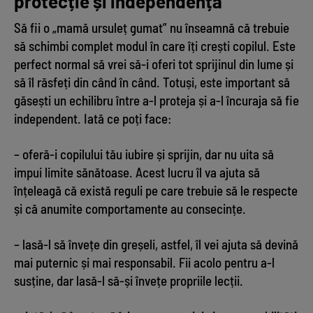
protecție și independență
Să fii o „mamă ursuleț gumat” nu înseamnă că trebuie
să schimbi complet modul în care îți crești copilul. Este
perfect normal să vrei să-i oferi tot sprijinul din lume și
să îl răsfeți din când în când. Totuși, este important să
găsești un echilibru între a-l proteja și a-l încuraja să fie
independent. Iată ce poți face:
– oferă-i copilului tău iubire și sprijin, dar nu uita să
impui limite sănătoase. Acest lucru îl va ajuta să
înțeleagă că există reguli pe care trebuie să le respecte
și că anumite comportamente au consecințe.
– lasă-l să învețe din greșeli, astfel, îl vei ajuta să devină
mai puternic și mai responsabil. Fii acolo pentru a-l
susține, dar lasă-l să-și învețe propriile lecții.