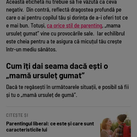
Această etichetă nu trebuie să fie văzută ca ceva
negativ. Din contră, reflectă dragostea profundă pe
care o ai pentru copilul tău și dorința de a-i oferi tot ce
e mai bun. Totuși,
ca orice stil de parenting
, „mama
ursuleț gumat” vine cu provocările sale. Iar echilibrul
este cheia pentru a te asigura că micuțul tău crește
într-un mediu sănătos.
Cum îți dai seama dacă ești o
„mamă ursuleț gumat”
Dacă te regăsești în următoarele situații, e posibil să fii
și tu o „mamă ursuleț de gumă”.
CITEȘTE ȘI
Parentingul liberal: ce este și care sunt
caracteristicile lui