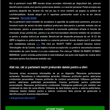
tvhappy.ro
Noi și partenerii noștri
831
stocăm și/sau accesăm informații pe dispozitivul dvs., precum
identificatorii cookie unici pentru prelucrarea datelor cu caracter personal. Puteți accepta sau
useit.ro
gestiona alegerile dvs. făcând clic mai jos sau în orice moment, pe pagina cu politica de
zutv.ro
confidențialitate. Aceste alegeri vor fi raportate partenerilor noștri și nu vă vor afecta
navigarea.
Mai multe detalii
Trends AntenaPLAY
Noi si partenerii nostri (retelele de socializare si agentiile de publicitate partenere, precum si
furnizorii nostri de servicii de date analitice) prelucram date pentru a permite website-ului sa
AntenaPLAY
functioneze, pentru a personaliza continutul si anunturile publicitare afisate in functie de
interesele si/sau profilul dvs., pentru a va oferi functionalitati aferente retelelor de socializare
si pentru a analiza traficul pe website. Beneficiati de drepturile prevazute de art. 15-22 din
GDPR in legatura cu prelucrarea datelor cu caracter personal. Aceste drepturi pot fi exercitate
UTILE
prin modalitatea indicata
aici
. Prin click pe “ACCEPT TOATE”, acceptati folosirea tuturor
Tehnologiilor de tip Cookie, care implica inclusiv acceptul dvs. cu privire la stocarea/accesarea
Cod deontologic
informatiilor de catre Vendor-ii cu care colaboram. Prin click pe “VREAU SA MODIFIC SETARILE
INDIVIDUAL” puteti schimba preferintele in mod individual, mai putin cele legate de cookie strict
Termeni și condiții
necesare pentru functionarea website-ului.
Politica de cookies
Atât noi, cât și partenerii noștri prelucrăm datele pentru a oferi:
Stocarea și/sau accesarea informațiilor de pe un dispozitiv. Măsurarea performanței
Politică de confidențialitate
reclamelor. Dezvoltarea și îmbunătățirea serviciilor. Utilizarea profilurilor pentru selectarea
conținutului personalizat. Crearea profilurilor de conținut personalizat. Utilizarea profilurilor
Contact
pentru selectarea publicității personalizate. Crearea profilurilor pentru publicitate
personalizată. Măsurarea performanței conținutului. Înțelegerea publicului prin statistici sau
combinații de date din surse diferite. Utilizarea de date limitate pentru a selecta publicitatea.
Utilizarea datelor limitate pentru a selecta conținutul. Date precise de geolocație și
identificarea prin scanarea dispozitivului.
Modifică Setările
Listă parteneri (furnizori)
© 2026 DePărinți.ro
ACCEPT TOATE