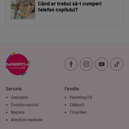
Când ar trebui să-i cumperi
telefon copilului?
Sarcină
Familie
Concepție
Parenting 2.0
Evoluția sarcinii
Călătorii
Naștere
Timp liber
Afecțiuni medicale