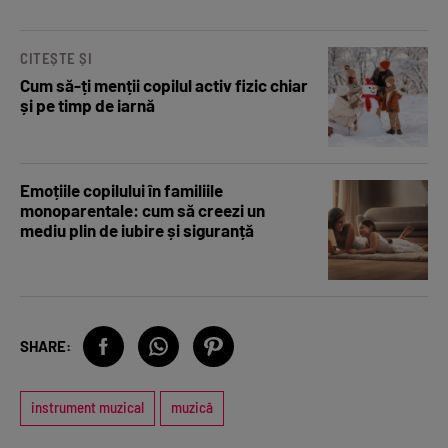
CITEȘTE ȘI
Cum să-ți menții copilul activ fizic chiar
și pe timp de iarnă
Emoțiile copilului în familiile
monoparentale: cum să creezi un
mediu plin de iubire și siguranță
SHARE:
instrument muzical
muzică