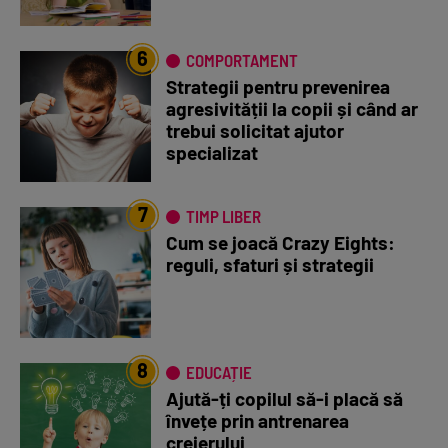
6
COMPORTAMENT
Strategii pentru prevenirea
agresivității la copii și când ar
trebui solicitat ajutor
specializat
7
TIMP LIBER
Cum se joacă Crazy Eights:
reguli, sfaturi și strategii
8
EDUCAȚIE
Ajută-ți copilul să-i placă să
învețe prin antrenarea
creierului