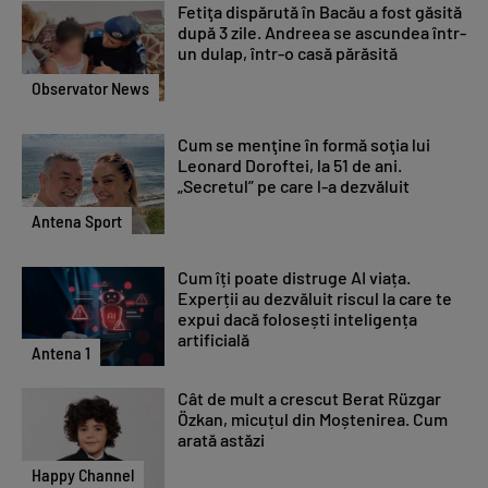
Fetiţa dispărută în Bacău a fost găsită
după 3 zile. Andreea se ascundea într-
un dulap, într-o casă părăsită
Observator News
Cum se menţine în formă soţia lui
Leonard Doroftei, la 51 de ani.
„Secretul” pe care l-a dezvăluit
Antena Sport
Cum îți poate distruge AI viața.
Experții au dezvăluit riscul la care te
expui dacă folosești inteligența
artificială
Antena 1
Cât de mult a crescut Berat Rüzgar
Özkan, micuțul din Moștenirea. Cum
arată astăzi
Happy Channel