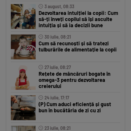
3 august, 08:33
Dezvoltarea intuiției la copii: Cum
să-ți înveți copilul să își asculte
intuiția și să ia decizii bune
30 iulie, 08:21
Cum să recunoști și să tratezi
tulburările de alimentație la copii
27 iulie, 08:27
Rețete de mâncăruri bogate în
omega-3 pentru dezvoltarea
creierului
24 iulie, 17:17
(P) Cum aduci eficiență și gust
bun în bucătăria de zi cu zi
23 iulie, 08:21