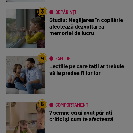
3
DEPĂRINȚI
Studiu: Neglijarea în copilărie
afectează dezvoltarea
memoriei de lucru
4
FAMILIE
Lecțiile pe care tații ar trebuie
să le predea fiilor lor
5
COMPORTAMENT
7 semne că ai avut părinți
critici și cum te afectează