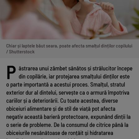
Chiar și laptele băut seara, poate afecta smalțul dinților copilului
/ Shutterstock
P
ăstrarea unui zâmbet sănătos și strălucitor începe
din copilărie, iar protejarea smalțului dinților este
o parte importantă a acestui proces. Smalțul, stratul
exterior dur al dintelui, servește ca o armură împotriva
cariilor și a deteriorării. Cu toate acestea, diverse
obiceiuri alimentare și de stil de viață pot afecta
negativ această barieră protectoare, expunând dinții la
o serie de probleme. De la consumul de citrice până la
obiceiurile nesănătoase de ronțăit și hidratarea