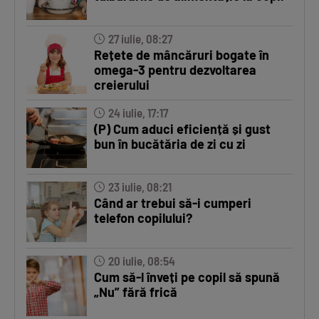
27 iulie, 08:27
Rețete de mâncăruri bogate în
omega-3 pentru dezvoltarea
creierului
24 iulie, 17:17
(P) Cum aduci eficiență și gust
bun în bucătăria de zi cu zi
23 iulie, 08:21
Când ar trebui să-i cumperi
telefon copilului?
20 iulie, 08:54
Cum să-l înveți pe copil să spună
„Nu” fără frică