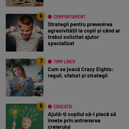
6
COMPORTAMENT
Strategii pentru prevenirea
agresivității la copii și când ar
trebui solicitat ajutor
specializat
7
TIMP LIBER
Cum se joacă Crazy Eights:
reguli, sfaturi și strategii
8
EDUCAȚIE
Ajută-ți copilul să-i placă să
învețe prin antrenarea
creierului