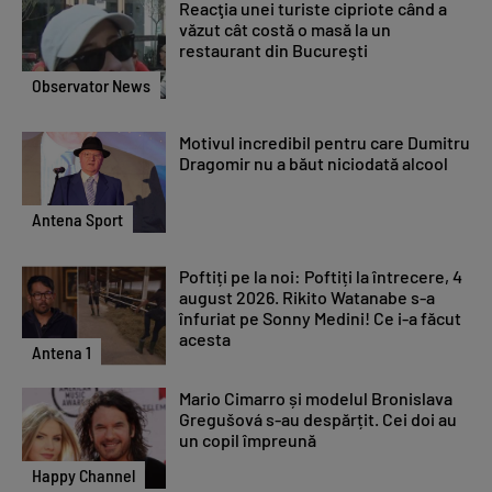
Reacţia unei turiste cipriote când a
văzut cât costă o masă la un
restaurant din Bucureşti
Observator News
Motivul incredibil pentru care Dumitru
Dragomir nu a băut niciodată alcool
Antena Sport
Poftiți pe la noi: Poftiți la întrecere, 4
august 2026. Rikito Watanabe s-a
înfuriat pe Sonny Medini! Ce i-a făcut
acesta
Antena 1
Mario Cimarro și modelul Bronislava
Gregušová s-au despărțit. Cei doi au
un copil împreună
Happy Channel