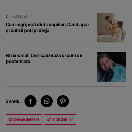
CITEȘTE ȘI
Cum îngrijești dinții copiilor. Când apar
și cum îi poți proteja
Bruxismul. Ce îl cauzează și cum se
poate trata
SHARE:
probleme dentare
smalțul dinților