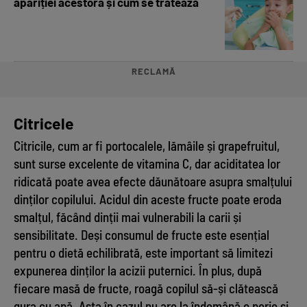
apariției acestora și cum se tratează
RECLAMĂ
Citricele
Citricile, cum ar fi portocalele, lămâile și grapefruitul,
sunt surse excelente de vitamina C, dar aciditatea lor
ridicată poate avea efecte dăunătoare asupra smalțului
dinților copilului. Acidul din aceste fructe poate eroda
smalțul, făcând dinții mai vulnerabili la carii și
sensibilitate. Deși consumul de fructe este esențial
pentru o dietă echilibrată, este important să limitezi
expunerea dinților la acizii puternici. În plus, după
fiecare masă de fructe, roagă copilul să-și clătească
gura cu apă. Asta în cazul nu are la îndemână o perie și