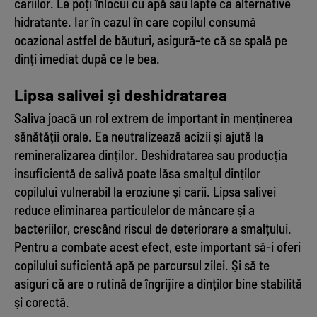
cariilor. Le poți înlocui cu apă sau lapte ca alternative
hidratante. Iar în cazul în care copilul consumă
ocazional astfel de băuturi, asigură-te că se spală pe
dinți imediat după ce le bea.
Lipsa salivei și deshidratarea
Saliva joacă un rol extrem de important în menținerea
sănătății orale. Ea neutralizează acizii și ajută la
remineralizarea dinților. Deshidratarea sau producția
insuficientă de salivă poate lăsa smalțul dinților
copilului vulnerabil la eroziune și carii. Lipsa salivei
reduce eliminarea particulelor de mâncare și a
bacteriilor, crescând riscul de deteriorare a smalțului.
Pentru a combate acest efect, este important să-i oferi
copilului suficientă apă pe parcursul zilei. Și să te
asiguri că are o rutină de îngrijire a dinților bine stabilită
și corectă.