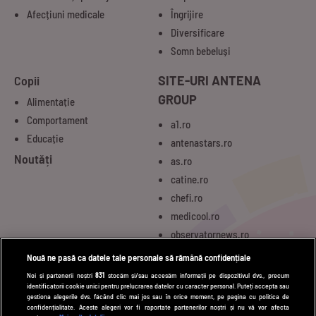
Afecțiuni medicale
Îngrijire
Diversificare
Somn bebeluși
Copii
SITE-URI ANTENA
GROUP
Alimentație
Comportament
a1.ro
Educație
antenastars.ro
Noutăți
as.ro
catine.ro
chefi.ro
medicool.ro
observatornews.ro
spynews.ro
Nouă ne pasă ca datele tale personale să rămână confidențiale
tvhappy.ro
Noi și partenerii noștri
831
stocăm și/sau accesăm informații pe dispozitivul dvs., precum
identificatorii cookie unici pentru prelucrarea datelor cu caracter personal. Puteți accepta sau
useit.ro
gestiona alegerile dvs. făcând clic mai jos sau în orice moment, pe pagina cu politica de
zutv.ro
confidențialitate. Aceste alegeri vor fi raportate partenerilor noștri și nu vă vor afecta