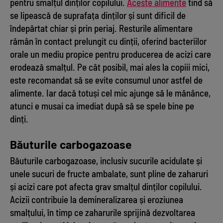
pentru smalțul dinților copilului.
Aceste alimente
tind să
se lipească de suprafața dinților și sunt dificil de
îndepărtat chiar și prin periaj. Resturile alimentare
rămân în contact prelungit cu dinții, oferind bacteriilor
orale un mediu propice pentru producerea de acizi care
erodează smalțul. Pe cât posibil, mai ales la copiii mici,
este recomandat să se evite consumul unor astfel de
alimente. Iar dacă totuși cel mic ajunge să le mănânce,
atunci e musai ca imediat după să se spele bine pe
dinți.
Băuturile carbogazoase
Băuturile carbogazoase, inclusiv sucurile acidulate și
unele sucuri de fructe ambalate, sunt pline de zaharuri
și acizi care pot afecta grav smalțul dinților copilului.
Acizii contribuie la demineralizarea și eroziunea
smalțului, în timp ce zaharurile sprijină dezvoltarea