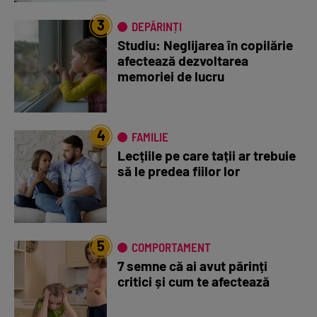
3
DEPĂRINȚI
Studiu: Neglijarea în copilărie
afectează dezvoltarea
memoriei de lucru
4
FAMILIE
Lecțiile pe care tații ar trebuie
să le predea fiilor lor
5
COMPORTAMENT
7 semne că ai avut părinți
critici și cum te afectează