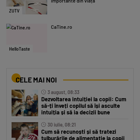
importante din viață
ZUTV
CaTine.ro
HelloTaste
CELE MAI NOI
3 august, 08:33
Dezvoltarea intuiției la copii: Cum
să-ți înveți copilul să își asculte
intuiția și să ia decizii bune
30 iulie, 08:21
Cum să recunoști și să tratezi
tulburările de alimentație la copii