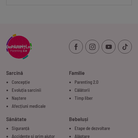
Sarcină
Familie
Concepție
Parenting 2.0
Evoluția sarcinii
Călătorii
Naștere
Timp liber
Afecțiuni medicale
Sănătate
Bebeluși
Siguranță
Etape de dezvoltare
Accidente și prim ajutor
Alăptare