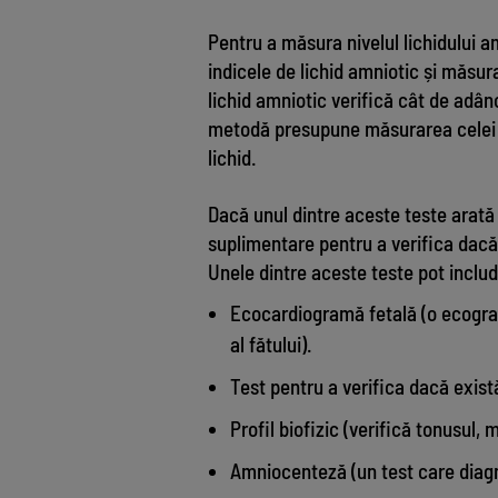
Pentru a măsura nivelul lichidului 
indicele de lichid amniotic și măsur
lichid amniotic verifică cât de adânc
metodă presupune măsurarea celei m
lichid.
Dacă unul dintre aceste teste arată
suplimentare pentru a verifica dacă 
Unele dintre aceste teste pot inclu
Ecocardiogramă fetală (o ecograf
al fătului).
Test pentru a verifica dacă există
Profil biofizic (verifică tonusul, m
Amniocenteză (un test care diagn