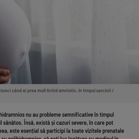
unci când ai prea mult lichid amniotic, în timpul sarcinii /
lihidramnios nu au probleme semnificative în timpul
il sănătos. Însă, există și cazuri severe, în care pot
a, este esențial să participi la toate vizitele prenatale
ă cu polihidramnios, să poți lua legătura cu medicul în