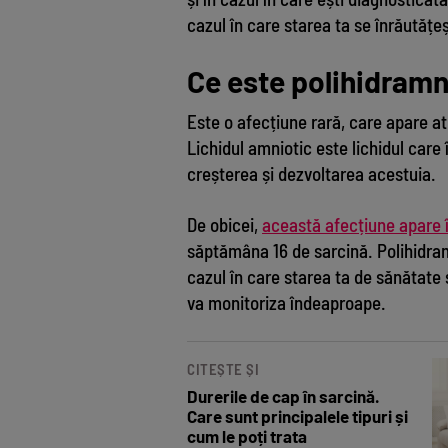
cazul în care starea ta se înrăutățe
Ce este polihidramn
Este o afecțiune rară, care apare atu
Lichidul amniotic este lichidul care 
creșterea și dezvoltarea acestuia.
De obicei,
această afecțiune apare î
săptămâna 16 de sarcină. Polihidram
cazul în care starea ta de sănătate
va monitoriza îndeaproape.
CITEȘTE ȘI
Durerile de cap în sarcină.
Care sunt principalele tipuri și
cum le poți trata