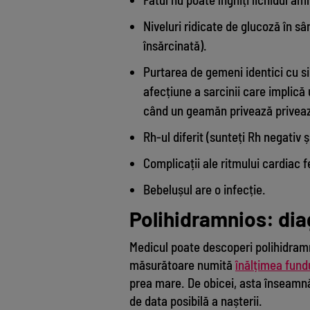
Niveluri ridicate de glucoză în s
însărcinată).
Purtarea de gemeni identici cu s
afecțiune a sarcinii care implică 
când un geamăn privează privează
Rh-ul diferit (sunteți Rh negativ ș
Complicații ale ritmului cardiac f
Bebelușul are o infecție.
Polihidramnios: dia
Medicul poate descoperi polihidram
măsurătoare numită
înălțimea fundu
prea mare. De obicei, asta înseamn
de data posibilă a nașterii.