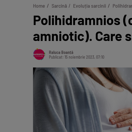
Home
Sarcină
Evoluția sarcinii
Polihidra
Polihidramnios (
amniotic). Care 
Raluca Boanță
Publicat: 15 noiembrie 2023, 07:10