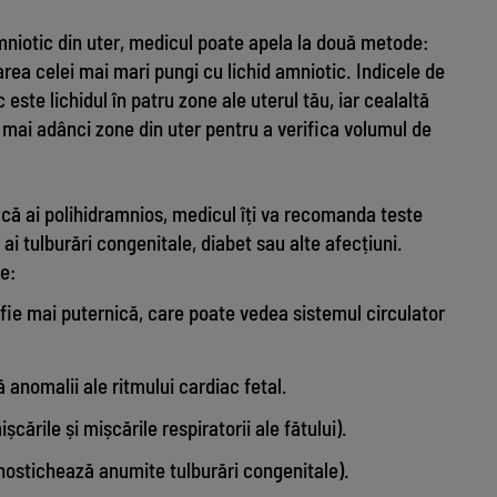
amniotic din uter, medicul poate apela la două metode:
area celei mai mari pungi cu lichid amniotic. Indicele de
 este lichidul în patru zone ale uterul tău, iar cealaltă
ai adânci zone din uter pentru a verifica volumul de
 că ai polihidramnios, medicul îți va recomanda teste
ai tulburări congenitale, diabet sau alte afecțiuni.
de:
ie mai puternică, care poate vedea sistemul circulator
 anomalii ale ritmului cardiac fetal.
ișcările și mișcările respiratorii ale fătului).
ostichează anumite tulburări congenitale).