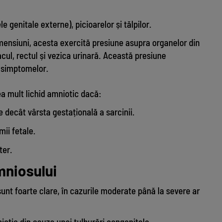
le genitale externe), picioarelor și tălpilor.
mensiuni, acesta exercită presiune asupra organelor din
cul, rectul și vezica urinară. Această presiune
a simptomelor.
a mult lichid amniotic dacă:
 decât vârsta gestațională a sarcinii.
imii fetale.
ter.
mniosului
unt foarte clare, în cazurile moderate până la severe ar
niotic din cauza unei tulburări congenitale.