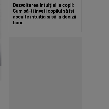
Dezvoltarea intuiției la copii:
Cum să-ți înveți copilul să își
asculte intuiția și să ia decizii
bune