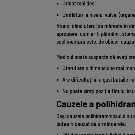
Urinat mai des.
Umflături la nivelul vulvei (organe
Atunci când uterul se mărește în di
apropiere, cum ar fi plămânii, stoma
suplimentară este, de obicei, cauz
Medicul poate suspecta că aveți pre
Uterul are o dimensiune mai mare
Are dificultăți în a găsi bătăile in
Nu poate simți poziția fătului în u
Cauzele a polihidra
Deși cauzele polihidramniosului nu s
putea fi cauzat de următoarele:
Fătul nu poate înghiți lichidul am