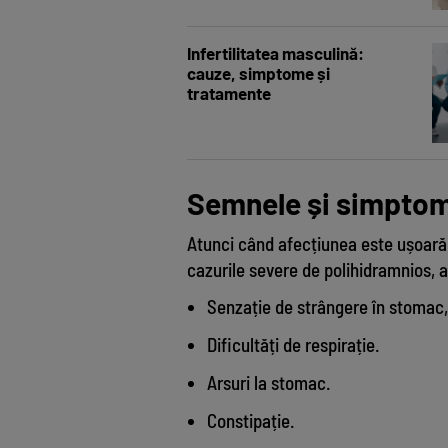
Infertilitatea masculină:
cauze, simptome și
tratamente
Semnele și simptom
Atunci când afecțiunea este ușoară
cazurile severe de polihidramnios,
Senzație de strângere în stomac,
Dificultăți de respirație.
Arsuri la stomac.
Constipație.