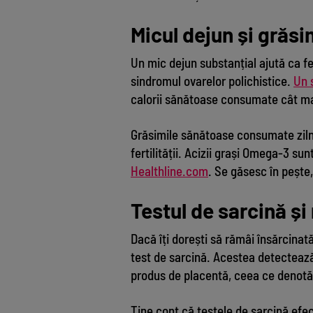
Micul dejun și grăs
Un mic dejun substanțial ajută ca fe
sindromul ovarelor polichistice.
Un 
calorii sănătoase consumate cât mai
Grăsimile sănătoase consumate ziln
fertilității. Acizii grași Omega-3 sun
Healthline.com
. Se găsesc în pește,
Testul de sarcină și 
Dacă îți dorești să rămâi însărcinat
test de sarcină. Acestea detectează
produs de placentă, ceea ce denotă 
Ține cont că testele de sarcină efe