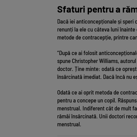
Sfaturi pentru a ră
Dacă iei anticoncepționale și speri
renunți la ele cu câteva luni înainte
metode de contracepție, printre care
“După ce ai folosit anticoncepțional
spune Christopher Williams, autorul 
doctor. Ține minte: odată ce opreșt
însărcinată imediat. Dacă încă nu eș
Odată ce ai oprit metoda de contra
pentru a concepe un copil. Răspunsul
menstrual. Indiferent cât de mult fac
rămâi însărcinată. Unii doctori reco
menstrual.