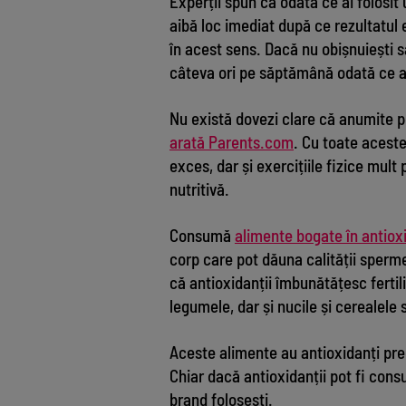
Experții spun că odată ce ai folosit
aibă loc imediat după ce rezultatul e
în acest sens. Dacă nu obișnuiești s
câteva ori pe săptămână odată ce a 
Nu există dovezi clare că anumite po
arată Parents.com
. Cu toate aceste
exces, dar și exercițiile fizice mult
nutritivă.
Consumă
alimente bogate în antiox
corp care pot dăuna calității sperme
că antioxidanții îmbunătățesc fertili
legumele, dar și nucile și cerealele s
Aceste alimente au antioxidanți prec
Chiar dacă antioxidanții pot fi consu
brand folosești.