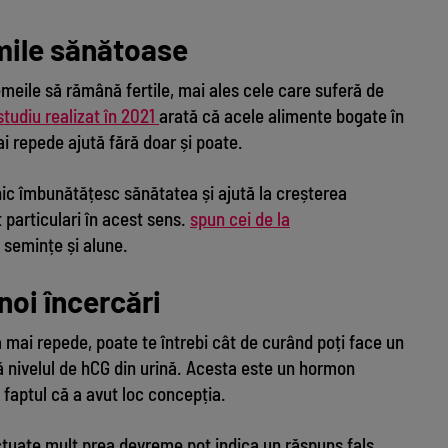
imile sănătoase
meile să rămână fertile, mai ales cele care suferă de
studiu realizat în 2021
arată că acele alimente bogate în
 repede ajută fără doar și poate.
ic îmbunătățesc sănătatea și ajută la creșterea
t particulari în acest sens.
spun cei de la
 semințe și alune.
noi încercări
ă mai repede, poate te întrebi cât de curând poți face un
 nivelul de hCG din urină. Acesta este un hormon
faptul că a avut loc concepția.
ctuate mult prea devreme pot indica un răspuns fals