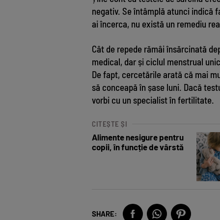
negativ. Se întâmplă atunci indică f
ai încerca, nu există un remediu re
Cât de repede rămâi însărcinată depi
medical, dar și ciclul menstrual un
De fapt, cercetările arată că mai m
să conceapă în șase luni. Dacă testul
vorbi cu un specialist în fertilitate.
CITEȘTE ȘI
Alimente nesigure pentru
copii, în funcție de vârstă
SHARE: