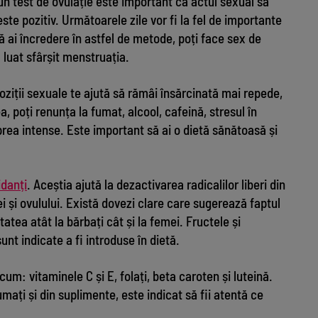
 un test de ovulație este important ca actul sexual să
ste pozitiv. Următoarele zile vor fi la fel de importante
ă ai încredere în astfel de metode, poți face sex de
luat sfârșit menstruația.
ziții sexuale te ajută să rămâi însărcinată mai repede,
a, poți renunța la fumat, alcool, cafeină, stresul în
 prea intense. Este important să ai o dietă sănătoasă și
idanți
. Aceștia ajută la dezactivarea radicalilor liberi din
i și ovulului. Există dovezi clare care sugerează faptul
tatea atât la bărbați cât și la femei. Fructele și
unt indicate a fi introduse în dietă.
um: vitaminele C și E, folați, beta caroten și luteină.
mați și din suplimente, este indicat să fii atentă ce