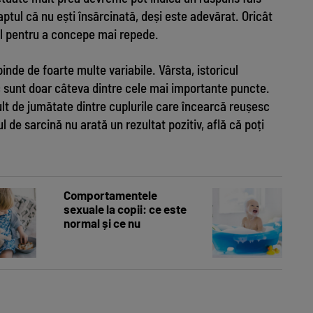
aptul că nu ești însărcinată, deși este adevărat. Oricât
al pentru a concepe mai repede.
nde de foarte multe variabile. Vârsta, istoricul
ic sunt doar câteva dintre cele mai importante puncte.
ult de jumătate dintre cuplurile care încearcă reușesc
 de sarcină nu arată un rezultat pozitiv, află că poți
Alimente nesi
Comportamentele
sexuale la copii: ce este
normal și ce nu