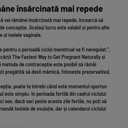
mâne însărcinată mai repede
 că vei rămâne însărcinată mai repede, încearcă să
 de concepție. Același lucru este valabil și pentru alte
 și inelele vaginale.
e pentru o perioadă ciclul menstrual va fi neregulat.”,
cărții The Fastest Way to Get Pregnant Naturally și
i metoda de contracepție este posibil să rămâi
ti pregătită să devii mămică, folosește prezervativul.
cepție, poate te întrebi când este momentul oportun
 este simplu: în perioada fertilă din cadrul ciclului
i sex, dacă sari peste aceste zile fertile, nu poți să
mandă testele de ovulație, dar și calendarul ciclului