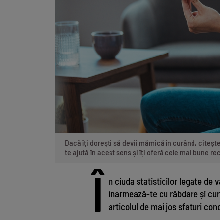
Dacă îți dorești să devii mămică în curând, citeșt
te ajută în acest sens și îți oferă cele mai bune 
Î
n ciuda statisticilor legate de 
înarmează-te cu răbdare și cura
articolul de mai jos sfaturi co