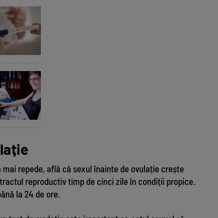
Ce 
Înt
lație
ă mai repede, află că sexul înainte de ovulație crește
actul reproductiv timp de cinci zile în condiții propice.
până la 24 de ore.