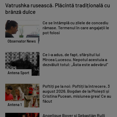
Vatrushka rusească. Plăcintă tradițională cu
brânză dulce
Ce se întâmplă cu zilele de concediu
rămase. Termenul în care angajații le
pot folosi
Observator News
Ce i-a adus, de fapt, sfârșitul lui
Mircea Lucescu. Nepotul acestuia a
dezvăluit totul: „Ăsta este adevărul”
Antena Sport
Poftiți pe la noi: Poftiți la întrecere, 3
august 2026. Bogdan de la Ploiești și
Cristina Pucean, misiunea grea! Ce au
făcut
Antena 1
Angelique Boyer și Sebastián Rulli