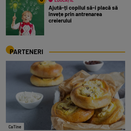
Ajută-ți copilul să-i placă să
învețe prin antrenarea
creierului
PARTENERI
CaTine