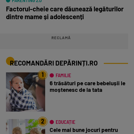
PARENTING 2.0
Factorul-cheie care dăunează legăturilor
dintre mame și adolescenți
RECLAMĂ
RECOMANDĂRI DEPĂRINȚI.RO
1
FAMILIE
6 trăsături pe care bebelușii le
moștenesc de la tata
2
EDUCAȚIE
Cele mai bune jocuri pentru