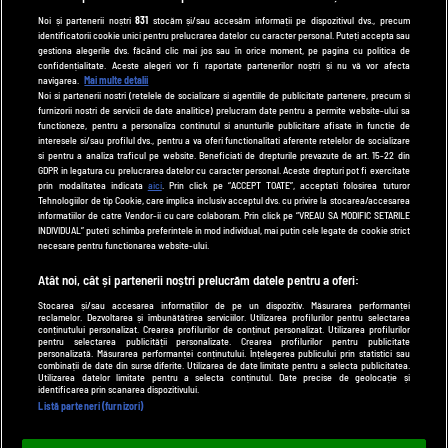
tvhappy.ro
Noi și partenerii noștri
831
stocăm și/sau accesăm informații pe dispozitivul dvs., precum
identificatorii cookie unici pentru prelucrarea datelor cu caracter personal. Puteți accepta sau
useit.ro
gestiona alegerile dvs. făcând clic mai jos sau în orice moment, pe pagina cu politica de
zutv.ro
confidențialitate. Aceste alegeri vor fi raportate partenerilor noștri și nu vă vor afecta
navigarea.
Mai multe detalii
Trends AntenaPLAY
Noi si partenerii nostri (retelele de socializare si agentiile de publicitate partenere, precum si
furnizorii nostri de servicii de date analitice) prelucram date pentru a permite website-ului sa
AntenaPLAY
functioneze, pentru a personaliza continutul si anunturile publicitare afisate in functie de
interesele si/sau profilul dvs., pentru a va oferi functionalitati aferente retelelor de socializare
si pentru a analiza traficul pe website. Beneficiati de drepturile prevazute de art. 15-22 din
GDPR in legatura cu prelucrarea datelor cu caracter personal. Aceste drepturi pot fi exercitate
UTILE
prin modalitatea indicata
aici
. Prin click pe “ACCEPT TOATE”, acceptati folosirea tuturor
Tehnologiilor de tip Cookie, care implica inclusiv acceptul dvs. cu privire la stocarea/accesarea
Cod deontologic
informatiilor de catre Vendor-ii cu care colaboram. Prin click pe “VREAU SA MODIFIC SETARILE
INDIVIDUAL” puteti schimba preferintele in mod individual, mai putin cele legate de cookie strict
Termeni și condiții
necesare pentru functionarea website-ului.
Politica de cookies
Atât noi, cât și partenerii noștri prelucrăm datele pentru a oferi:
Stocarea și/sau accesarea informațiilor de pe un dispozitiv. Măsurarea performanței
Politică de confidențialitate
reclamelor. Dezvoltarea și îmbunătățirea serviciilor. Utilizarea profilurilor pentru selectarea
conținutului personalizat. Crearea profilurilor de conținut personalizat. Utilizarea profilurilor
Contact
pentru selectarea publicității personalizate. Crearea profilurilor pentru publicitate
personalizată. Măsurarea performanței conținutului. Înțelegerea publicului prin statistici sau
combinații de date din surse diferite. Utilizarea de date limitate pentru a selecta publicitatea.
Utilizarea datelor limitate pentru a selecta conținutul. Date precise de geolocație și
identificarea prin scanarea dispozitivului.
Modifică Setările
Listă parteneri (furnizori)
© 2026 DePărinți.ro