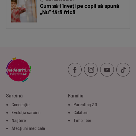
Cum să-l înveți pe copil să spună
„Nu” fără frică
Sarcină
Familie
Concepție
Parenting 2.0
Evoluția sarcinii
Călătorii
Naștere
Timp liber
Afecțiuni medicale