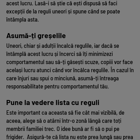
acest lucru. Lasă-i să știe că ești dispusă să faci
excepții de la reguli uneori și spune când se poate
întâmpla asta.
Asumă-ți greșelile
Uneori, chiar și adulții încalcă regulile, iar dacă se
întâmplă acest lucru și încerci să îți minimizezi
comportamentul sau să-ți găsești scuze, copiii vor face
același lucru atunci când vor încălca regulile. În cazul în
care înjuri sau spui o minciună, asumă-ți întreaga
responsabilitate pentru comportamentul tău.
Pune la vedere lista cu reguli
Este important ca aceasta să fie cât mai vizibilă, de
aceea, alege să o atârni într-o zonă lângă care toți
membrii familiei trec. O idee bună ar fi să o pui pe
frigider. Asigură-te că lista nu este prea lungă sau prea