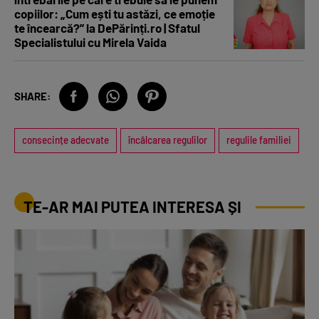
copiilor: „Cum ești tu astăzi, ce emoție
te încearcă?” la DePărinți.ro | Sfatul
Specialistului cu Mirela Vaida
SHARE:
consecințe adecvate
încălcarea regulilor
regulile familiei
TE-AR MAI PUTEA INTERESA ȘI