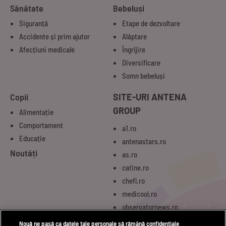
Sănătate
Bebeluși
Siguranță
Etape de dezvoltare
Accidente și prim ajutor
Alăptare
Afecțiuni medicale
Îngrijire
Diversificare
Somn bebeluși
Copii
SITE-URI ANTENA
GROUP
Alimentație
Comportament
a1.ro
Educație
antenastars.ro
Noutăți
as.ro
catine.ro
chefi.ro
medicool.ro
observatornews.ro
spynews.ro
Nouă ne pasă ca datele tale personale să rămână confidențiale