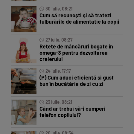
30 iulie, 08:21
Cum să recunoști și să tratezi
tulburările de alimentație la copii
27 iulie, 08:27
Rețete de mâncăruri bogate în
omega-3 pentru dezvoltarea
creierului
24 iulie, 17:17
(P) Cum aduci eficiență și gust
bun în bucătăria de zi cu zi
23 iulie, 08:21
Când ar trebui să-i cumperi
telefon copilului?
20 iulie, 08:54