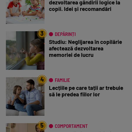
dezvoltarea gândirii logice la
copii. Idei și recomandări
3
DEPĂRINȚI
Studiu: Neglijarea în copilărie
afectează dezvoltarea
memoriei de lucru
4
FAMILIE
Lecțiile pe care tații ar trebuie
să le predea fiilor lor
5
COMPORTAMENT