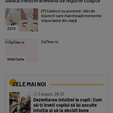
Salată mediteraneeană de legume coapte
(P) Cadouri cu poveste: idei de
bijuterii care marchează momente
importante din viață
ZUTV
CaTine.ro
HelloTaste
CELE MAI NOI
3 august, 08:33
Dezvoltarea intuiției la copii: Cum
să-ți înveți copilul să își asculte
intuiția și să ia decizii bune