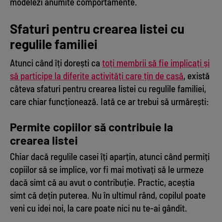
modelezi anumite comportamente.
Sfaturi pentru crearea listei cu
regulile familiei
Atunci când îți dorești ca
toți membrii să fie implicați și
să participe la diferite activițăți care țin de casă
, există
câteva sfaturi pentru crearea listei cu regulile familiei,
care chiar funcționează. Iată ce ar trebui să urmărești:
Permite copiilor să contribuie la
crearea listei
Chiar dacă regulile casei îți aparțin, atunci când permiți
copiilor să se implice, vor fi mai motivați să le urmeze
dacă simt că au avut o contribuție. Practic, aceștia
simt că dețin puterea. Nu în ultimul rând, copilul poate
veni cu idei noi, la care poate nici nu te-ai gândit.