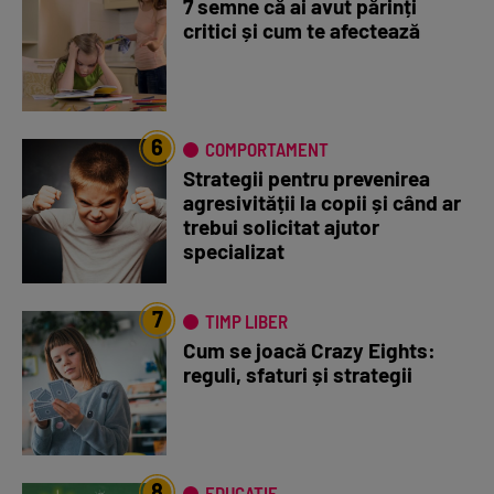
7 semne că ai avut părinți
critici și cum te afectează
6
COMPORTAMENT
Strategii pentru prevenirea
agresivității la copii și când ar
trebui solicitat ajutor
specializat
7
TIMP LIBER
Cum se joacă Crazy Eights:
reguli, sfaturi și strategii
8
EDUCAȚIE